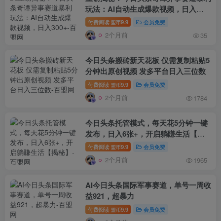
玩法：AI自动生成爆款视频，日入
300+
付费阅读
9.9
会员免费
盟币
2个月前
35
今日头条搬砖新天花板 仅需复制粘贴5
分钟出原创视频 发多平台日入三位数
付费阅读
9.9
会员免费
盟币
2个月前
1784
今日头条托管模式，每天花5分钟一键
发布，日入6张+，开启躺賺生活【揭
秘】
付费阅读
9.9
会员免费
盟币
2个月前
1965
AI今日头条国际军事赛道，单号一周收
益921，超暴力
付费阅读
9.9
会员免费
盟币