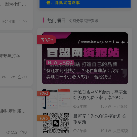
一、项目情况 1.1 项目的简介和赛道状况 虚拟产品是对于普通人来讲，是非常好的生意模式和副业的选择。 因为小红书电商-虚拟产品是真正的零成本，你不用囤货、不用去找供应链，也不用每天发货，...
热门项目
免费分享网赚资讯
1419
40
TOP1
AI自动化挂G+小红书小众赛道，单号单月实测1.5w+，可多号矩阵操作【揭秘】 小红书虚拟货品最近一年来热度持续高涨，但其实平台开店，还是要看平台的人群，用户，喜好，付费情况，对症下药，才能...
16.1W+人已阅读
你还在到处找项目？还在当韭菜？我靠
卖项目一个月收入5万+，曾经我也...
1135
30
开通百盟网VIP会员，尊享全
TOP2
站资源免费下载，享70%的
推广提成！！【限时五折优
2年前
15.7W+人已阅读
惠】
小红书卖定制趣味服务，一单6.88-14.88，227天卖了2w+份，到手13w+ 项目介绍： 本项目为小红书虚拟趣味定制服务赛道，主打奶龙、魔性小鸡、羊驼等卡通形象定制短视频、语音内容，客单价设置6.88...
最新无广告水印课程资源 长
TOP3
期更新
2年前
10.1W+人已阅读
352
0