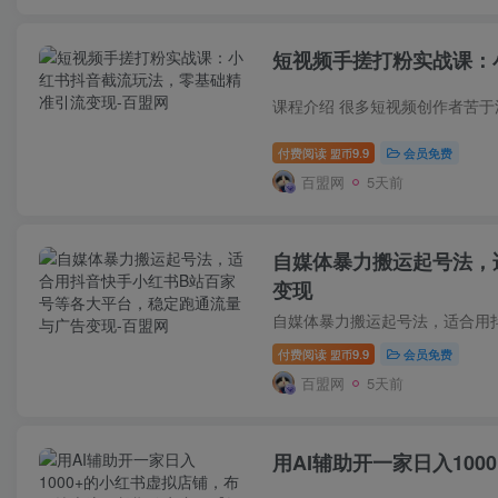
短视频手搓打粉实战课：
付费阅读
9.9
会员免费
盟币
百盟网
5天前
自媒体暴力搬运起号法，
变现
付费阅读
9.9
会员免费
盟币
百盟网
5天前
用AI辅助开一家日入10