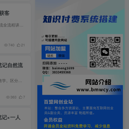
获客
课程介绍 这套课程主打单人多设备图文量化获客模式，围绕账号矩阵搭建、风控养号、内容量产、合规引流全流程讲解落地方法。课程详细讲解单人 20 台设备矩阵搭建方案，普及一机一号一网络、手机 ...
740
21
笔记自然流
课程内容简介 小红书乘风搭建实操课共100分钟实战内容，围绕代理商开户返点、新店新户投放完整落地教学。区分简单投与标准投逻辑，拆解笔记加热、日常销售、搜索广告、莱卡定向搭建方法，讲解RO...
363
7
笔记×一人