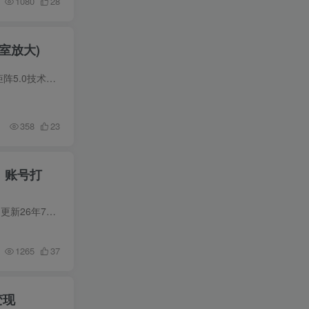
1080
28
室放大)
小红书虚拟矩阵5.0：AI原创虚拟品+4带1自动化AI发笔记+测款怼款双模式（可工作室放大） 小红书虚拟矩阵5.0技术更新，总共76节，每一步演示都细到头发丝，让每个学员拿到手，都能直接照着做。 边...
358
23
、账号打
小红书无货源0粉电商课，开店准备、选品策略、笔记撰写、视频剪辑、数据分析、账号打造、资料文档（更新26年7月24日） 项目简介 小红书无货源卖货项目，是通过在小红书发笔记挂车吸引用户直接下...
1265
37
变现