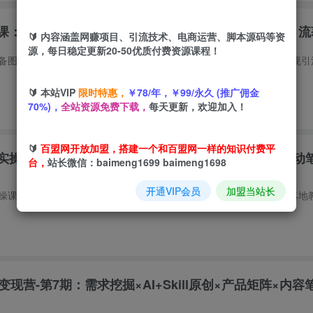
课：单人二十台设备矩阵搭建，标准化流程高效批量引流
🔰 内容涵盖网赚项目、引流技术、电商运营、脚本源码等资
源，每日稳定更新20-50优质付费资源课程！
🔰 本站VIP
限时特惠，
￥78/年，￥99/永久 (推广佣金
70%)，
全站资源免费下载，
每天更新，欢迎加入！
🔰
百盟网开放加盟，搭建一个和百盟网一样的知识付费平
钟实操课｜开户返点·标准投搭建·莱卡定向，新店建模撬动
台，
站长微信：baimeng1699 baimeng1698
开通VIP会员
加盟当站长
现营-第7期：需求挖掘×AI+Skill原创×产品矩阵×内容