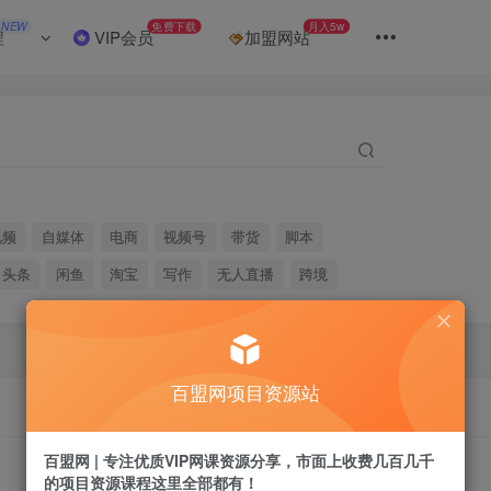
NEW
免费下载
月入5w
程
VIP会员
加盟网站
视频
自媒体
电商
视频号
带货
脚本
头条
闲鱼
淘宝
写作
无人直播
跨境
百盟网项目资源站
百盟网 | 专注优质VIP网课资源分享，市面上收费几百几千
的项目资源课程这里全部都有！