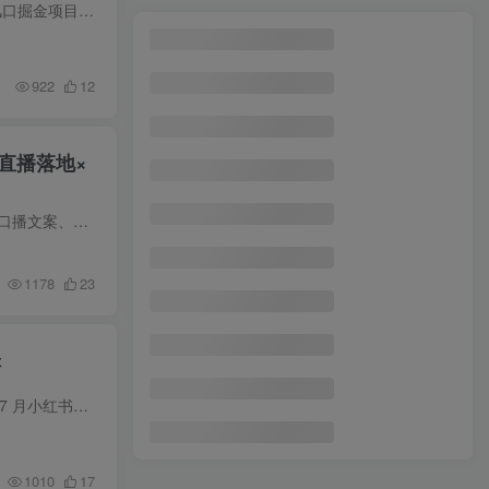
用AI辅助开一家日入1000+的小红书虚拟店铺，布局搜索流量长期稳定变现【揭秘】 介绍： 2026年最强风口掘金项目来了——小红书AI虚拟电商！全程AI包办选品、写稿、作图、自动交付全流程，不用自...
自我操盘训练营：以经政军哲思维构建个人发展操作系统，告别碎片化努力
1
最新2024蓝海赛道，一个视频一分钟，轻松月入1万+，无任何基础的小白一看就会
2
922
12
小红书夜校引流变现项目，实操日赚3000+，适合矩阵放大操作
3
直播落地×
AI智能书桌搭建，构建你的实体“第二大脑”，软件硬件协同的终极形态
4
【AI代写】真正靠谱可做项目，不用自己引流，单日稳定变现500+，绿色蓝海项目，主打长期稳定，快速变现！
5
课程内容简介 本课程系统教学酒店民宿线上获客从入局抖音底层逻辑、账号搭建、客户定位、爆款选题、口播文案、手机拍摄剪辑、视频锚点设计、直播间搭建与数据复盘、人货场优化、抖音来客入驻、...
全年可做的稳定变现项目，无需露脸直播小游戏，稳定收益高，日入1k+，零门槛轻松入局【揭秘】
6
1178
23
用coze工作流一键生成爆款短视频，三分钟一条，无需人工干预，解放双手，条条爆款，单日变现三位数
7
梦幻西游手游玩法，一单50，日入2000+，手机操作
8
辑
抖音星图0粉接广告，新手小白无脑操作日入1200+，无上限无门槛，搬运为王！【揭秘】
9
课程介绍 很多人做小红书一直没流量、不会写文案、不懂爆款逻辑，账号长期停滞不涨粉！这套 2026 年 7 月小红书实战营，专为新手打造十五天系统化打卡训练。课程覆盖小红书完整运营逻辑、爆款短...
爆火中式健康饮食定制赛道，用deepseek10分钟制作单条视频100w浏览变现1000+
10
1010
17