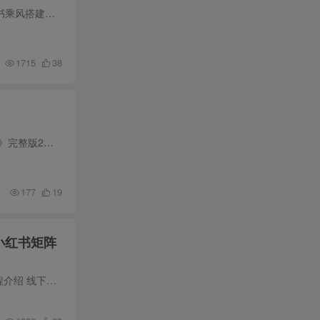
不少小红书电商商家想要尝试乘风平台投放，却不熟悉后台搭建流程，盲目操作容易浪费预算。这套小红书乘风搭建实操课程总时长 104 分钟，全程实景实操演示，非常适合零基础新手学习。课程完整讲...
1715
38
小红书图文量化获客，2小时干货分享，详解单人运营20台设备矩阵打法 课程介绍 《小红书图文量化获客》完整版2小时01分干货分享，详解单人运营20台设备矩阵打法。 课程完整覆盖小红书批量起号全...
177
19
小红书矩阵
嗨推矩阵引流运营线下实训课，3天线下录音课，经典干货经久实用，适配抖音、小红书矩阵拓客需求 课程介绍 线下录音+线下投屏照片 这套嗨推老牌矩阵运营线下实训课，虽是往期课程，但整套运营逻...