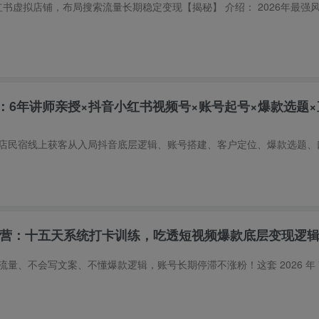
：6年讲师亲授×抖音小红书视频号×账号起号×爆款选题×
特训营：十五天系统打卡训练，吃透短视频爆款底层变现逻