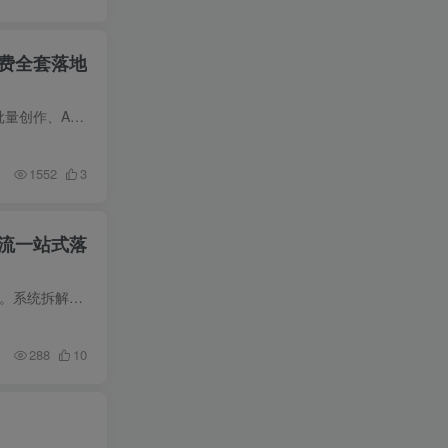
费全套落地
课程内容简介 7月更新自媒体训练营主打不露脸、低时间投入做线上副业，完整覆盖账号搭建、图文视频批量创作、AI素材获取、爆款打造、数据复盘、无成本开店、私域引流转化、不露脸直播、知识课程...
1552
3
流一站式落
课程内容简介 小红书图文量化获客课程为两小时完整干货，核心讲解单人20台设备矩阵运营全套落地方法。系统拆解一机一号一网络规范、手机5清、设备选型上号、账号网络隔离等风控操作，分享四种协...
288
10