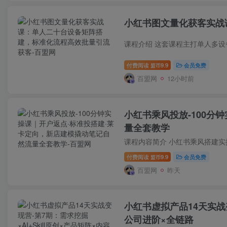
小红书图文量化获客实战
付费阅读
9.9
会员免费
盟币
百盟网
12小时前
小红书乘风投放-100分
量全套教学
付费阅读
9.9
会员免费
盟币
百盟网
昨天
小红书虚拟产品14天实战变
公司进阶×全链路