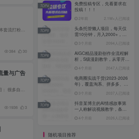
免费投稿专区，先看要求在
TOP4
投稿！！！
2年前
2.1W+人已阅读
头条托管懒人项目，每天仅
课程介绍 很多短视频创作者苦于流量低迷、涨粉缓慢、无法变现，不懂低成本精准截流打粉的核心玩法。本套流打粉手搓打法课程，覆盖小红书、抖音两大主流平台，系统化拆解手搓打粉、流量截流、爆...
TOP5
需10分钟，月入2000+，纯
无脑操作，手机就能操作
3个月前
2094人已阅读
【揭秘】
384
30
AIGC精品漫剧创作全流程解
TOP6
析，S级漫剧教学，从零开始
学AIGC漫剧创作
4个月前
2047人已阅读
流量与广告
电商圈实战干货(2023-2026
TOP7
年)，覆盖淘系、拼多多、抖
自媒体暴力搬运起号法，适合用抖音快手小红书B站百家号等各大平台，稳定跑通流量与广告变现 课程介绍： 很多自媒体新手起号陷入瓶颈：不会原创内容、更新效率极低；纯原创耗时费力，起号速度慢...
音、小红书等多平台，助力
3个月前
2037人已阅读
电商人避开坑、提效率、稳
盈利(更新4月)
抖音某博主的AI情感故事第
TOP8
1936
3
一人称解说视频教学，条条
爆款，撸创作伙伴计划收益
4个月前
2026人已阅读
】
随机项目推荐