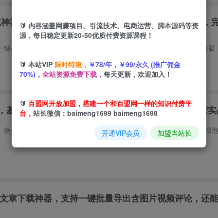
引流神器！一键生成隐藏微信号图片，支持多种模板样式，
🔰 内容涵盖网赚项目、引流技术、电商运营、脚本源码等资
源，每日稳定更新20-50优质付费资源课程！
🔰 本站VIP
限时特惠，
￥78/年，￥99/永久 (推广佣金
70%)，
全站资源免费下载，
每天更新，欢迎加入！
🔰
百盟网开放加盟，搭建一个和百盟网一样的知识付费平
，基建、热号、脱敏、避坑，聚焦规模化私域矩阵运营实
台，
站长微信：baimeng1699 baimeng1698
开通VIP会员
加盟当站长
众号文章下载神器，支持一键批量导出含图片视频评论，还