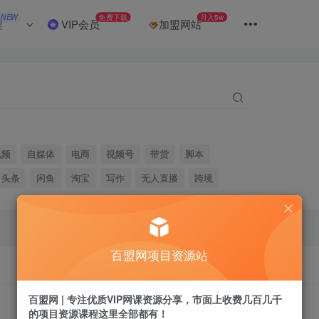
NEW
免费下载
月入5w
程
VIP会员
加盟网站
视频
自媒体
电商
视频号
带货
脚本
头条
闲鱼
淘宝
写作
无人直播
跨境
百盟网项目资源站
百盟网 | 专注优质VIP网课资源分享，市面上收费几百几千
的项目资源课程这里全部都有！