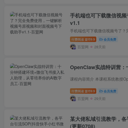
手机端也可下载微信视频
v1.1
付费阅读
9.9
会员免费
盟币
百盟网
28天前
OpenClaw实战特训
付费阅读
9.9
会员免费
盟币
百盟网
29天前
某大佬私域引流教学，各平
(更新0708)