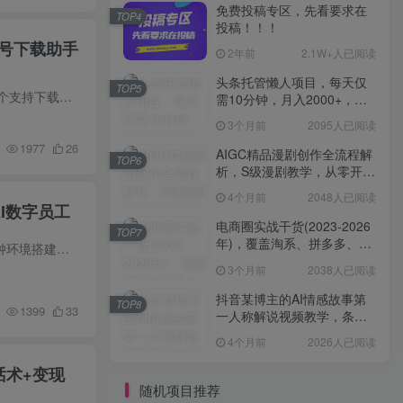
免费投稿专区，先看要求在
TOP4
投稿！！！
号下载助手
2年前
2.1W+人已阅读
头条托管懒人项目，每天仅
TOP5
手机端也可下载微信视频号了？完全免费使用，一键解析视频号原视频和封面视频号下载助手v1.1 这是一个支持下载视频号视频的工具，并且只能下载视频号视频，其他短视频不可以下，经测试可以下载...
需10分钟，月入2000+，纯
无脑操作，手机就能操作
3个月前
2095人已阅读
【揭秘】
1977
26
AIGC精品漫剧创作全流程解
TOP6
析，S级漫剧教学，从零开始
学AIGC漫剧创作
4个月前
2048人已阅读
I数字员工
电商圈实战干货(2023-2026
TOP7
年)，覆盖淘系、拼多多、抖
课程内容简介 本课程系统教授OpenClaw智能体的部署、配置与行业应用全流程。课程从核心概念与十分钟环境搭建起步，教学AI大脑模型选择与配置、在微信与飞书搭建私人助理等基础操作。实战模块包...
音、小红书等多平台，助力
3个月前
2038人已阅读
电商人避开坑、提效率、稳
盈利(更新4月)
抖音某博主的AI情感故事第
TOP8
1399
33
一人称解说视频教学，条条
爆款，撸创作伙伴计划收益
4个月前
2026人已阅读
话术+变现
随机项目推荐