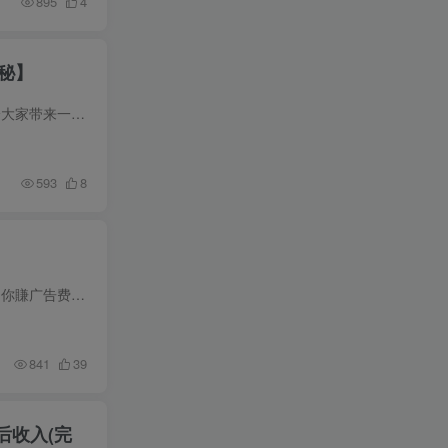
895
4
秘】
答题就有红包，收益秒到微信，几分钟挣几十块，学生党上班族宝妈都可以玩【揭秘】 项目介绍： 今天给大家带来一个答题賺钱项目，题目都是常识，很简单的题目。有不会的可以发给AI。每答完一轮就...
593
8
课程介绍 什么是小程序变现？ 做一个微信小程序工具→用户通过微信找到并使用→使用过程中看到广告→你賺广告费。 就像开了一个免费的网上小工具店：用户免费用你的工具，工具里有广告，广告商...
841
39
后收入(完