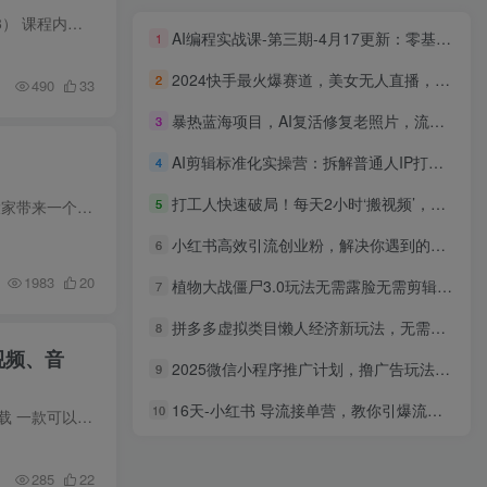
某大佬私域引流教学，各平台引流SOP（抖音快手小红书微信QQ等），思路+流程+话术+变现（更新0708） 课程内容： 一、抖音私域引流方法 1、抖音截流，适合新手的引流技巧! 2、十分钟学会截流,日进...
AI编程实战课-第三期-4月17更新：零基础从创意到变现，覆盖全品类产品开发，把想法变成赚钱项目
1
2024快手最火爆赛道，美女无人直播，暴利掘金，简单无脑，轻松日入2000+
2
490
33
暴热蓝海项目，AI复活修复老照片，流量大 变现快 一天收入1000+教程+素材
3
AI剪辑标准化实操营：拆解普通人IP打造路径，手把手实操剪辑，配套练习素材
4
打工人快速破局！每天2小时‘搬视频’，甩掉死工资：快手变现流水线拆解
5
答题就有红包，收益秒到微信，，不需要养机，简单操作，几分钟挣几十块【揭秘】 项目介绍： 今天给大家带来一个答题賺钱项目，题目都是常识，很简单的题目。有不会的可以发给AI。每答完一轮就会...
小红书高效引流创业粉，解决你遇到的问题，日引100粉
6
1983
20
植物大战僵尸3.0玩法无需露脸无需剪辑视频，直播撸音浪，小白也能日入5000+
7
拼多多虚拟类目懒人经济新玩法，无需人工值守，机器人自动发货月入 1-5W
8
视频、音
2025微信小程序推广计划，撸广告玩法，日均5张，稳定简单【揭秘】
9
16天-小红书 导流接单营，教你引爆流量，在小红书精准获客+转化成交
10
2026年最新版本！微信公众号文章批量下载工具，Github开源免费，支持公众号视频、音频、图片一键下载 一款可以批量下载微信公众号文章内容的小工具，无需安装证书，支持Window、MacOS，支持下载...
285
22