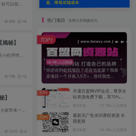
2026年最新版微信公众号文章下载神器，支持一键批量导出含图片视频评论，还能保存合集！ 软件介绍 一款可以批量下载微信公众号文章内容的小工具支持Window、MacOS，支持下载微信公众号的历史消...
热门项目
免费分享网赚资讯
326
16
TOP1
【揭秘】
26年微信小程序+AI挂G广告，稳定变现，操作简单，纯小白易上手，稳定日入1k【揭秘】 项目介绍： 首先小程序绝对是一个稳定长期的项目，前提是你得去做，如果不去做，再保賺的项目也是賺不到钱的...
16.1W+人已阅读
你还在到处找项目？还在当韭菜？我靠
卖项目一个月收入5万+，曾经我也...
796
12
开通百盟网VIP会员，尊享全
TOP2
秘】
站资源免费下载，享70%的
推广提成！！【限时五折优
2年前
15.7W+人已阅读
惠】
答题就有红包，收益秒到微信，几分钟挣几十米，有时间就能做，不需要养机【揭秘】 项目介绍： 今天给大家带来一个答题賺钱项目，题目都是常识，很简单的题目。有不会的可以发给AI。每答完一轮就...
最新无广告水印课程资源 长
TOP3
期更新
2年前
10.1W+人已阅读
1310
4