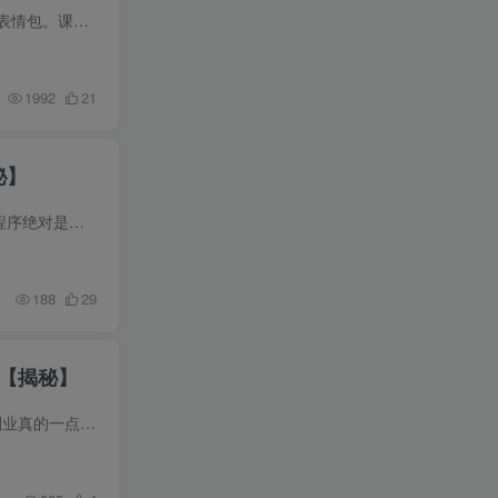
课程内容简介 本课程是AI一键生成爆款表情包速成课，教你快速产出适配社交平台、自带流量潜力的爆款表情包。课程涵盖用AI反推提示词确定核心画风、拆解画风与搞定角色设定、优化细节确定角色形...
1992
21
秘】
微信小程序+AI挂G广告，稳定变现，操作简单，纯小白易上手，稳定日入1k【揭秘】 项目介绍： 首先小程序绝对是一个稳定长期的项目，前提是你得去做，如果不去做，再保賺的项目也是賺不到钱的 简...
188
29
定【揭秘】
副业一点都不难，微信广告挂G，每天十几分钟就够了，保底日入500+，长期稳定【揭秘】 项目介绍： 副业真的一点都不难，我们差的只是一个方法而已，本期给大家带来的项目是依托于微信小游戏平台...