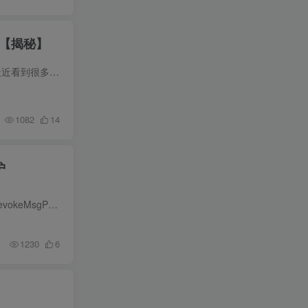
！【揭秘】
居家副业首推：微信广告挂G，每天十几分钟，稳定日入500+，一部手机就能做！【揭秘】 课程介绍： 最近看到很多小伙伴给我留的私信，说有没有一部手机就能操作的，每天也不浪费时间，最好见收益...
1082
14
护
Windows下PC版微信/QQ/TIM的防撤回多开工具！开源免费使用，且免费长期维护RevokeMsgPatcher RevokeMsgPatcher是一款适用于Windows下PC版微信/QQ/TIM的防撤回补丁。它的核心作用就一句话：对方...
1230
6