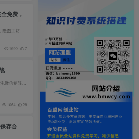
完全免费，
Windows自媒体私域引流神器！一键生成隐藏微信号图片，支持多种模板样式，完全免费，绿色免安装版，隐图工坊 经常做私域引流、朋友圈素材、社群海报的小伙伴，应该都见过那种“正面看像普通纹理...
1690
7
战
私域绿泡泡微信矩阵教学，基建、热号、脱敏、避坑，聚焦规模化私域矩阵运营实战 课程介绍 《私域绿泡泡微信矩阵》总时长1小时52分，聚焦规模化私域矩阵运营实战。课程详解私域变现路径，打通从...
1064
28
能保存合