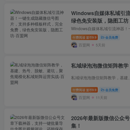
Windows自媒体私域
绿色免安装版，隐图工坊
付费阅读
9.9
会员免费
盟币
百盟网
5天前
私域绿泡泡微信矩阵教学
付费阅读
9.9
会员免费
盟币
百盟网
11天前
2026年最新版微信公
集！