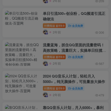
2年前
209
单日引流500+创业粉，QQ频道引流正
确做法
付费阅读
9.9
会员免费
盟币
2年前
306
流量蓝海，抓住QQ里面的流量密码！
高效策略，流量巨大，实操单日狂揽
500+精准创业粉
付费阅读
9.9
会员免费
盟币
2年前
567
2024 QQ音乐人计划，轻松月入
5000+，纯无脑操作，可批量放大操作
付费阅读
9.9
会员免费
盟币
2年前
479
靠QQ音乐人计划，月入6000+，暴利