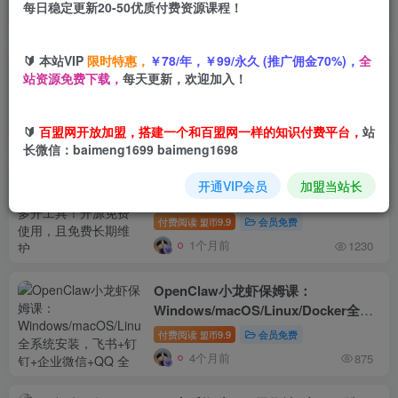
每日稳定更新20-50优质付费资源课程！
排序
最新
热门
点赞
评论
收藏
销量
🔰 本站VIP
限时特惠，
￥78/年，￥99/永久 (推广佣金70%)，
全
某大佬私域引流教学，各平台引流
站资源免费下载，
每天更新，欢迎加入！
SOP(抖音快手小红书微信QQ等)，思
路+流程+话术+变现(更新0708)
付费阅读
9.9
会员免费
盟币
🔰
百盟网开放加盟，搭建一个和百盟网一样的知识付费平台，
站
30天前
489
长微信：baimeng1699 baimeng1698
Windows下PC版微信/QQ/TIM的防撤
开通VIP会员
加盟当站长
回多开工具！开源免费使用，且免费长
期维护RevokeMsgPatcher
付费阅读
9.9
会员免费
盟币
1个月前
1230
OpenClaw小龙虾保姆课：
Windows/macOS/Linux/Docker全系
统安装，飞书+钉钉+企业微信+QQ 全
付费阅读
9.9
会员免费
盟币
接入
4个月前
875