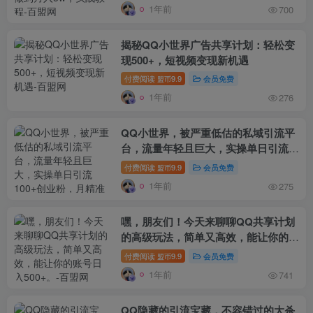
1年前
700
揭秘QQ小世界广告共享计划：轻松变
现500+，短视频变现新机遇
付费阅读
9.9
会员免费
盟币
1年前
276
QQ小世界，被严重低估的私域引流平
台，流量年轻且巨大，实操单日引流
100+创业粉，月精准变现1W+
付费阅读
9.9
会员免费
盟币
1年前
275
嘿，朋友们！今天来聊聊QQ共享计划
的高级玩法，简单又高效，能让你的账
号日入500+。
付费阅读
9.9
会员免费
盟币
1年前
741
QQ隐藏的引流宝藏，不容错过的大杀