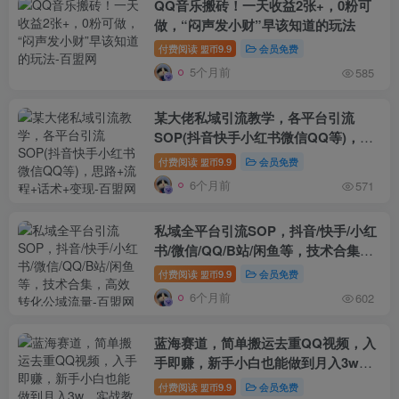
QQ音乐搬砖！一天收益2张+，0粉可
做，“闷声发小财”早该知道的玩法
付费阅读
9.9
会员免费
盟币
5个月前
585
某大佬私域引流教学，各平台引流
SOP(抖音快手小红书微信QQ等)，思
路+流程+话术+变现
付费阅读
9.9
会员免费
盟币
6个月前
571
私域全平台引流SOP，抖音/快手/小红
书/微信/QQ/B站/闲鱼等，技术合集，
高效转化公域流量
付费阅读
9.9
会员免费
盟币
6个月前
602
蓝海赛道，简单搬运去重QQ视频，入
手即赚，新手小白也能做到月入3w，
实战教程
付费阅读
9.9
会员免费
盟币