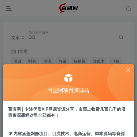
热门项目搜索
文章
热门搜索
项目
抖音
引流
剪辑
短视频
自媒体
电商
视频号
带货
脚本
小红书
快手
微信
拼多多
头条
闲鱼
淘宝
写作
无人直播
百盟网项目资源站
跨境
百盟网 | 专注优质VIP网课资源分享，市面上收费几百几千的项
目资源课程这里全部都有！
搜索
QQ
，共找到
755
个文章
文章
用户
商品
🔰 内容涵盖网赚项目、引流技术、电商运营、脚本源码等资源，