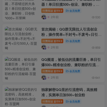
器！单日狂揽500+创业、兼职粉，日
创收3000+
付费阅读
9.9
会员免费
盟币
2年前
530
首次揭秘：QQ群无限拉人引流创业
粉，操作简单+不封号+不废号+日引
500人
付费阅读
9.9
会员免费
盟币
2年前
859
QQ频道，被低估的流量巨兽，单日引
爆500+精准创业粉、兼职粉的引流秘
籍
付费阅读
9.9
会员免费
盟币
2年前
641
独家解密QQ里的引流密码，高效精
准，实测单日加500+创业粉
付费阅读
9.9
会员免费
盟币