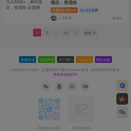
项目，变现快
付费阅读
9.9
会员免费
盟币
2年前
801
1
2
…
42
跳转
友链申请
-
免责声明
-
关于我们
-
广告合作
-
网站地图
Copyright © 2023 ·
百盟网琼ICP备2024044128号
· 由
百盟网
强力驱动.
本站安全运行中
扫码加站长QQ
扫码加微信