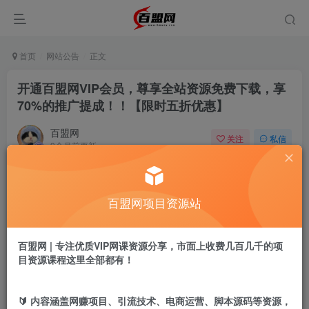
首页
网站公告
正文
开通百盟网VIP会员，尊享全站资源免费下载，享
70%的推广提成！！【限时五折优惠】
百盟网
关注
私信
9个月前更新
15.7W+
2594
百盟网VIP会员：
提供各类网络项目、课程及服
百盟网项目资源站
务，以网赚为主。加入百盟网VIP，2025年带你
闷声赚大钱，轻松月赚1000，10000，
百盟网 | 专注优质VIP网课资源分享，市面上收费几百几千的项
目资源课程这里全部都有！
100000+，甚至更多
一.会员价格(限时5折)
🔰 内容涵盖网赚项目、引流技术、电商运营、脚本源码等资源，
【即将上涨】