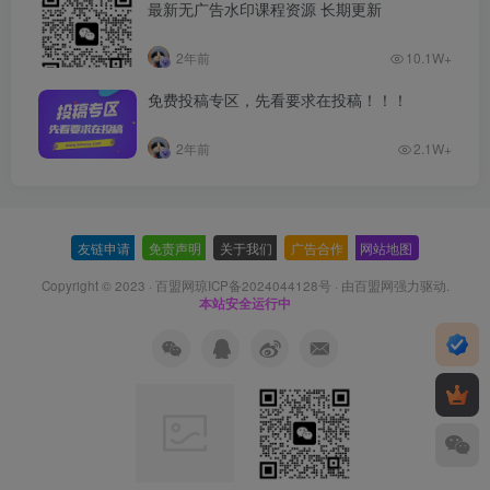
最新无广告水印课程资源 长期更新
2年前
10.1W+
免费投稿专区，先看要求在投稿！！！
2年前
2.1W+
友链申请
-
免责声明
-
关于我们
-
广告合作
-
网站地图
Copyright © 2023 ·
百盟网琼ICP备2024044128号
· 由
百盟网
强力驱动.
本站安全运行中