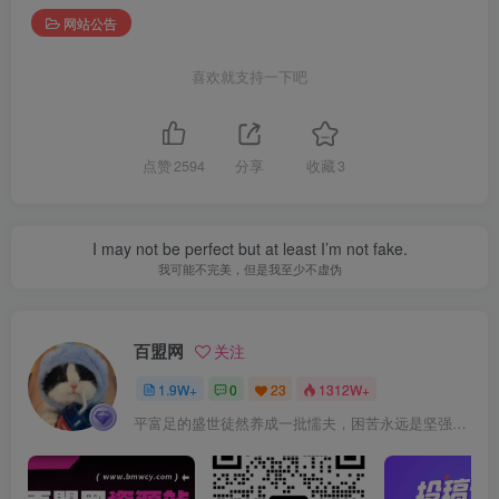
网站公告
喜欢就支持一下吧
点赞
2594
分享
收藏
3
I may not be perfect but at least I’m not fake.
我可能不完美，但是我至少不虚伪
百盟网
关注
1.9W+
0
23
1312W+
平富足的盛世徒然养成一批懦夫，困苦永远是坚强之母