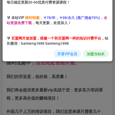
每日稳定更新20-50优质付费资源课程！
年度会员原价：
156
五折价格：78元！
🔰 本站VIP
限时特惠，
￥78/年，￥99/永久 (推广佣金70%)，
全
（年费会员佣金比例50%）
站资源免费下载，
每天更新，欢迎加入！
永久会员原价：
198
五折价格：99元！
（永久会员佣金比例70%）
🔰
百盟网开放加盟，搭建一个和百盟网一样的知识付费平台，
站
长微信：baimeng1699 baimeng1698
会员价格随站点及内容数量随时上涨，欲开从速！
开通VIP会员
加盟当站长
限时优惠中，
点击此处登陆开通。
我们的宗旨是，低价格，高质量！
我们将会提供更多最新vip实战干货：更多实力培训课
程，更多高价值的赚钱项目！
外面几千上万的培训项目，我们这里单课只需要几十