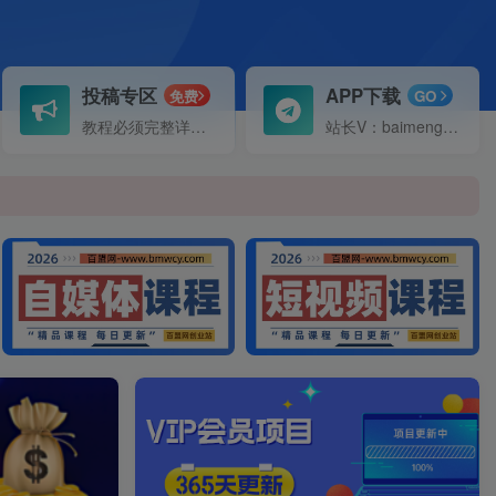
投稿专区
APP下载
免费
GO
教程必须完整详细！
站长V：baimeng1699