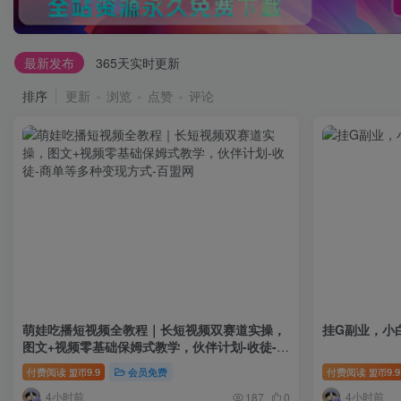
最新发布
365天实时更新
排序
更新
浏览
点赞
评论
萌娃吃播短视频全教程｜长短视频双赛道实操，
挂G副业，小
图文+视频零基础保姆式教学，伙伴计划-收徒-商
单等多种变现方式
付费阅读
9.9
会员免费
付费阅读
9.9
盟币
盟币
4小时前
4小时前
187
0