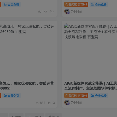
文字
会员免费
付费阅读
9.9
会员免费
盟币
7小时前
355
1
高阶班，独家玩法赋能，突破运营
AIGC新媒体实战全能课｜AI工
0805)
全流程制作、主流绘图软件实操
频落地教程
会员免费
付费阅读
9.9
会员免费
盟币
7小时前
887
13
…
1,066
下一页
跳转