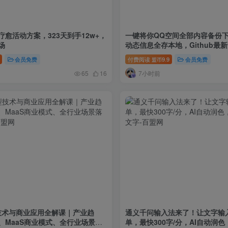
愈活动方案，323天到手12w+，
一键将你QQ空间全部内容备份下
场
动态信息全存本地，Github最
QzoneArchive
会员免费
付费阅读
9.9
会员免费
盟币
7小时前
65
16
型技术与商业应用全解课｜产业趋
通义千问输入法来了！让文字输
、MaaS商业模式、全行业场景落
单，最快300字/分，AI自动润