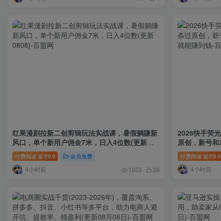
红果漫剧拉新二创剪辑玩法实战课，暑假躺賺新
2026快手
风口，单个新用户佣金7米，日入4位数(更新
原创，新号和
0808)
賺到钱
付费阅读
9.9
会员免费
付费阅读
9.9
盟币
盟币
4小时前
4小时前
1053
28