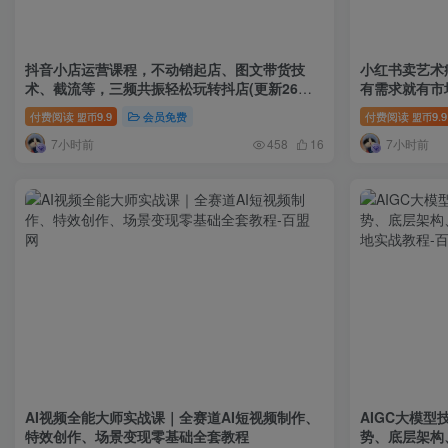
抖音小店运营课程，不动销起店、图文带货技
小红书卖艺术疗
术、截流等，三频共振轻松玩转抖店(更新26年
有需求就有市
08月)
付费阅读
9.9
会员免费
付费阅读
9.9
盟币
盟币
7小时前
7小时前
458
16
AI视频全能大师实战课｜全赛道AI短视频制作、
AIGC大模
特效创作、场景变现零基础全套教程
势、底层架构