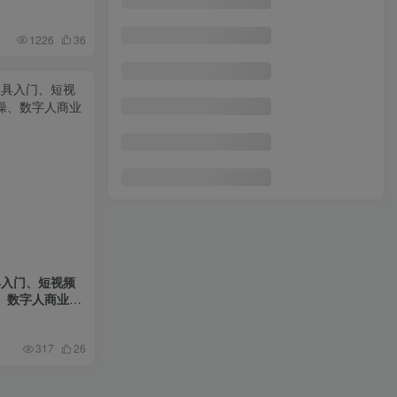
小红书虚拟矩阵3.0玩法，AI选品、自动化工具、数据优化，技术驱动增长，稳定月入8万+
6
1226
36
【Coze实操教程】Coze工作流一键生成“像素风“短视频!工作流全流程保姆级教学 !2分钟一键生成无人工干预，零基础小白保姆级教程!
7
拼多多全链路-12月运营课，爆款打造、卡投产技术、活动破局，店铺单日利润破万
8
AI泳装美女暴力引流，小白3分钟一个原创视频，高效变现日赚1000+！
9
日入500+抖音vr直播保姆式一站教学（教程+资料）
10
具入门、短视频
、数字人商业视
317
26