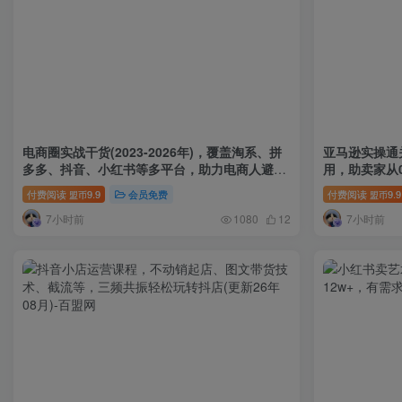
电商圈实战干货(2023-2026年)，覆盖淘系、拼
亚马逊实操通
多多、抖音、小红书等多平台，助力电商人避开
用，助卖家从
坑、提效率、稳盈利(更新08月08日)
日)
付费阅读
9.9
会员免费
付费阅读
9.9
盟币
盟币
7小时前
7小时前
1080
12