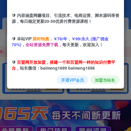
🔰 内容涵盖网赚项目、引流技术、电商运营、脚本源码等资
源，每日稳定更新20-50优质付费资源课程！
开通VIP
加盟站长
抢先
推荐
0，100000+，甚至更多
高级资源抢先用
搭建同款网站
🔰 本站VIP
限时特惠，
￥78/年，￥99/永久 (推广佣金
+ 提升网创认知。
70%)，
全站资源免费下载，
每天更新，欢迎加入！
0，100000+，甚至更多
+ 提升网创认知。
🔰
百盟网开放加盟，搭建一个和百盟网一样的知识付费平
台，
站长微信：baimeng1699 baimeng1698
开通VIP会员
加盟当站长