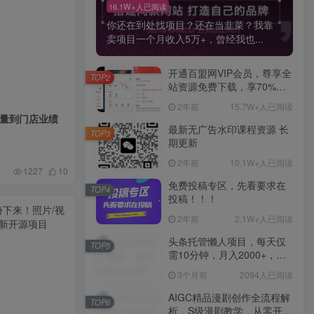
16.1W+人已阅读
你还在到处找项目？还在当韭菜？我靠
卖项目一个月收入5万+，曾经我也...
开通百盟网VIP会员，尊享全
TOP2
站资源免费下载，享70%的
推广提成！！【限时五折优
2年前
15.7W+人已阅读
惠】
从流量到门店业绩
最新无广告水印课程资源 长
TOP3
期更新
2年前
10.1W+人已阅读
1227
10
免费投稿专区，先看要求在
TOP4
投稿！！！
2年前
2.1W+人已阅读
头条托管懒人项目，每天仅
TOP5
需10分钟，月入2000+，纯
无脑操作，手机就能操作
3个月前
2094人已阅读
【揭秘】
AIGC精品漫剧创作全流程解
TOP6
析，S级漫剧教学，从零开始