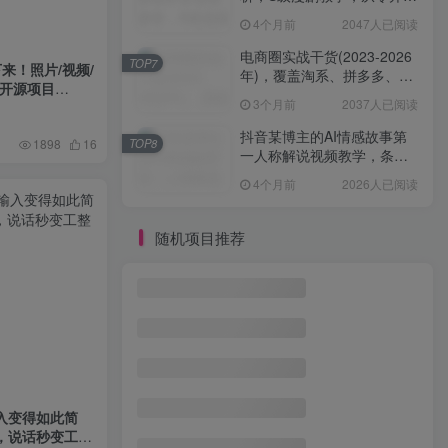
学AIGC漫剧创作
4个月前
2047人已阅读
电商圈实战干货(2023-2026
TOP7
来！照片/视频/
年)，覆盖淘系、拼多多、抖
新开源项目
音、小红书等多平台，助力
3个月前
2037人已阅读
电商人避开坑、提效率、稳
盈利(更新4月)
抖音某博主的AI情感故事第
TOP8
1898
16
一人称解说视频教学，条条
爆款，撸创作伙伴计划收益
4个月前
2026人已阅读
随机项目推荐
付费文章：老实人最容易踩的6个天坑
1
小红书虚拟矩阵5.0：AI原创虚拟品+4带1自动化AI发笔记+测款怼款双模式(可工作室放大)
2
无敌破坏王动画表情包流量变现：一条视频赚几千几万（教程+素材）
3
一台电脑就能干的副业，AI代写月入2W+，一单一结不压款
4
入变得如此简
色，说话秒变工整
外面收费688的放飞直播录播无人直播神器，不限流防封号支持多平台直播软件
5