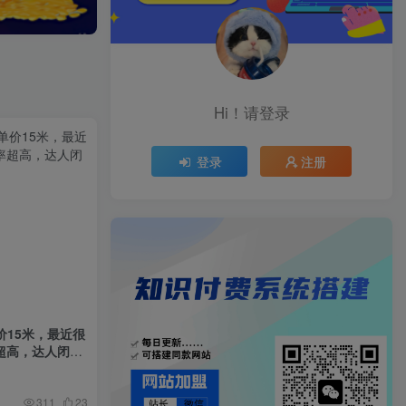
Hi！请登录
登录
注册
价15米，最近很
超高，达人闭眼
311
23