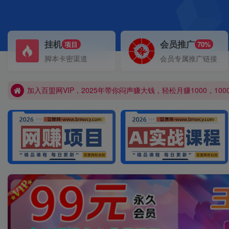
挂机
会员推广
项目
70%
加入百盟网VIP，2025年带你闷声赚大钱，轻松月赚1000，1000
脚本卡密渠道
会员专属推广链接
【百盟网】找项目 + 低成本创业 + 减少信息差 + 见识各种项目 
加入百盟网VIP，2025年带你闷声赚大钱，轻松月赚1000，1000
【百盟网】找项目 + 低成本创业 + 减少信息差 + 见识各种项目 