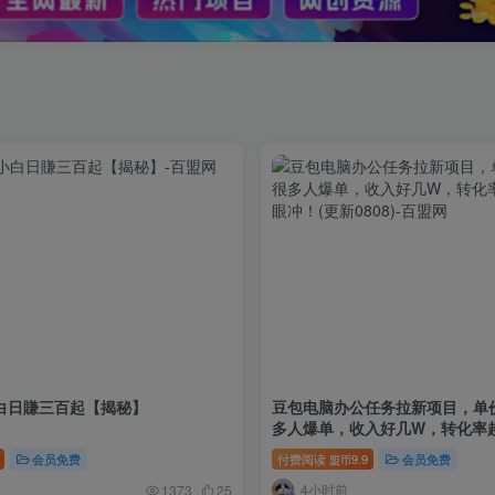
白日賺三百起【揭秘】
豆包电脑办公任务拉新项目，单
多人爆单，收入好几W，转化率
冲！(更新0808)
会员免费
付费阅读
9.9
会员免费
盟币
4小时前
1373
25