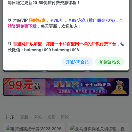
每日稳定更新20-50优质付费资源课程！
【百盟网】找项目 + 低成本创业 + 减少信息差 + 见识各种项目 + 提升网创认知。
加入百盟网VIP，2025年带你闷声赚大钱，轻松月赚1000，10000，100000+，甚至更多
🔰 本站VIP
限时特惠，
￥78/年，￥99/永久 (推广佣金70%)，
全
【百盟网】找项目 + 低成本创业 + 减少信息差 + 见识各种项目 + 提升网创认知。
站资源免费下载，
每天更新，欢迎加入！
🔰
百盟网开放加盟，搭建一个和百盟网一样的知识付费平台，
站
长微信：baimeng1699 baimeng1698
开通VIP会员
加盟当站长
最新发布
365天实时更新
排序
更新
浏览
点赞
评论