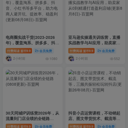
电商圈实战干货(2023-2026
亚马逊实操通关训练营，直播
年)，覆盖淘系、拼多多、抖
实战教学与AI应用，助卖家从
音、小红书等多平台，助力电
0到精通打造盈利店铺(更新8月
付费阅读
9.9
会员免费
付费阅读
9.9
会员免费
盟币
盟币
商人避开坑、提效率、稳盈利
8日)
2小时前
2小时前
(更新08月08日)
1080
552
30天同城IP训练营2026年，从
抖音小店运营课程，不动销起
流量到门店业绩的全链路
店、图文带货技术、截流等，
(0808更新)
三频共振轻松玩转抖店(更新26
付费阅读
9.9
会员免费
付费阅读
9.9
会员免费
盟币
盟币