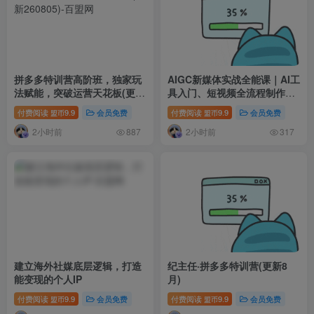
拼多多特训营高阶班，独家玩
AIGC新媒体实战全能课｜AI工
法赋能，突破运营天花板(更新
具入门、短视频全流程制作、
260805)
主流绘图软件实操、数字人商
付费阅读
9.9
会员免费
付费阅读
9.9
会员免费
盟币
盟币
业视频落地教程
2小时前
2小时前
887
317
建立海外社媒底层逻辑，打造
纪主任·拼多多特训营(更新8
能变现的个人IP
月)
付费阅读
9.9
会员免费
付费阅读
9.9
会员免费
盟币
盟币