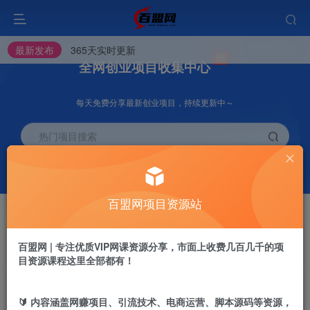
最新发布
365天实时更新
全网创业项目收集中心
每天免费分享最新创业项目，持续更新中～
热门项目搜索
挂机
会员推广
项目
70%
脚本卡密渠道
百盟网项目资源站
会员专属推广链接
开通VIP
加盟站长
抢先
推荐
百盟网 | 专注优质VIP网课资源分享，市面上收费几百几千的项
高级资源抢先用
搭建同款网站
目资源课程这里全部都有！
投稿专区
APP下载
免费
GO
加入百盟网VIP，2025年带你闷声赚大钱，轻松月赚1000，10000，100000+，甚至更多
🔰 内容涵盖网赚项目、引流技术、电商运营、脚本源码等资源，
教程必须完整详细！
站长V：baimeng1699