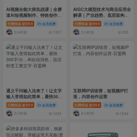
AI视频全能大师实战课｜全赛
AIGC大模型技术与商业应用全
道AI短视频制作、特效创作、
解课｜产业趋势、底层架构、
场景变现零基础全套教程
MaaS商业模式、全行业场景
付费阅读
9.9
会员免费
付费阅读
9.9
会员免费
盟币
盟币
落地实战教程
2小时前
2小时前
1307
355
通义千问输入法来了！让文字
互联网IP训练营，短视频IP打
输入变得如此简单，最快300
造，内容创作运营
字/分，AI自动润色，说话秒变
付费阅读
9.9
会员免费
付费阅读
9.9
会员免费
盟币
盟币
工整文字
2小时前
2小时前
1224
1044