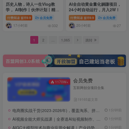
历史人物，诗人一生Vlog教
AI全自动黄金量化躺賺项目，
学， AI制作丨伙伴计划丨精选
24小时自动运行，月入2W！
收益丨商单收徒 ，新领域红利
付费阅读
9.9
会员免费
付费阅读
9.9
会员免费
盟币
盟币
期，抓紧做
17小时前
20小时前
332
27
1
2
…
1,065
跳转
会员免费
1170W+
互联网创业项目合集
19165篇文章
电商圈实战干货(2023-2026年)，覆盖淘系、拼多多、抖音、小红书等多平台，助力电商人避开坑、提效率、稳盈利(更新08月08日)
1分钟前
AI视频全能大师实战课｜全赛道AI短视频制作、特效创作、场景变现零基础全套教程
1分钟前
AIGC大模型技术与商业应用全解课｜产业趋势、底层架构、MaaS商业模式、全行业场景落地实战教程
1分钟前