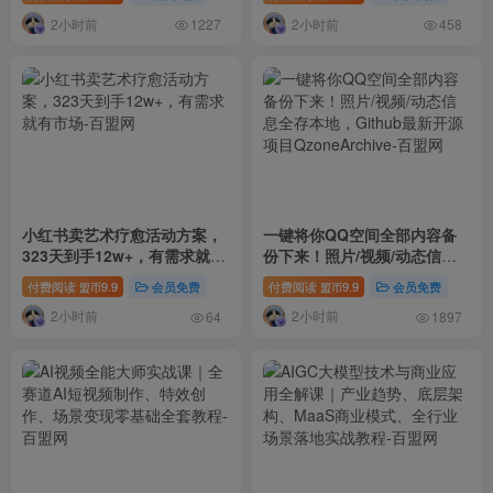
年08月)
2小时前
2小时前
1227
458
小红书卖艺术疗愈活动方案，
一键将你QQ空间全部内容备
323天到手12w+，有需求就有
份下来！照片/视频/动态信息
市场
全存本地，Github最新开源项
付费阅读
9.9
会员免费
付费阅读
9.9
会员免费
盟币
盟币
目QzoneArchive
2小时前
2小时前
64
1897