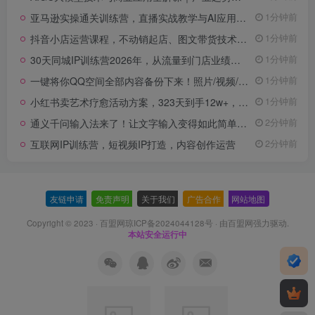
亚马逊实操通关训练营，直播实战教学与AI应用，助卖家从0到精通打造盈利店铺(更新8月8日)
1分钟前
抖音小店运营课程，不动销起店、图文带货技术、截流等，三频共振轻松玩转抖店(更新26年08月)
1分钟前
30天同城IP训练营2026年，从流量到门店业绩的全链路(0808更新)
1分钟前
一键将你QQ空间全部内容备份下来！照片/视频/动态信息全存本地，Github最新开源项目QzoneArchive
1分钟前
小红书卖艺术疗愈活动方案，323天到手12w+，有需求就有市场
1分钟前
通义千问输入法来了！让文字输入变得如此简单，最快300字/分，AI自动润色，说话秒变工整文字
2分钟前
互联网IP训练营，短视频IP打造，内容创作运营
2分钟前
友链申请
-
免责声明
-
关于我们
-
广告合作
-
网站地图
Copyright © 2023 ·
百盟网琼ICP备2024044128号
· 由
百盟网
强力驱动.
本站安全运行中