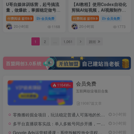
U哥自媒体训练营，起号搞流
【AI教程】使用Codex自动化
量，做爆款，掌握稳定做号能
剪辑AI短视频，AI视频制作与
力，把自媒体变成可持续稳定
自动化剪辑的保姆级教程
付费阅读
9.9
会员免费
付费阅读
9.9
会员免费
盟币
盟币
的增收渠道
20小时前
20小时前
1168
1773
1
2
…
1,061
跳转
会员免费
1164W+
互联网创业项目合集
19087篇文章
零撸搬砖掘金项目，玩法稳定普通人可落地的长期副业，月收益轻松10000+
3小时前
多平台直播获客实战：单人多账号同步开播，一份时间撬动多渠道精准流量
3小时前
Google Ads运营精通课：系统拆解投放全流程，优化账户提升广告投产回报率
3小时前