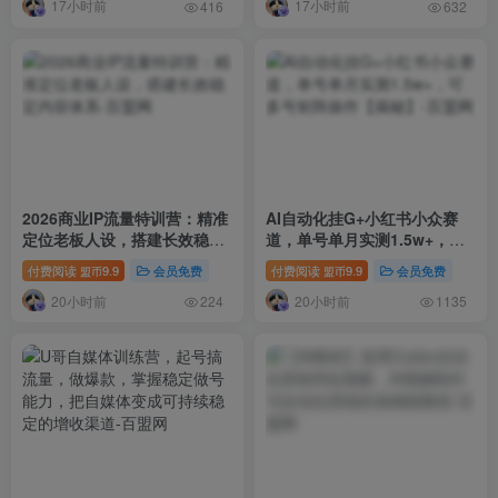
17小时前
17小时前
416
632
2026商业IP流量特训营：精准
AI自动化挂G+小红书小众赛
定位老板人设，搭建长效稳定
道，单号单月实测1.5w+，可
内容体系
多号矩阵操作【揭秘】
付费阅读
9.9
会员免费
付费阅读
9.9
会员免费
盟币
盟币
20小时前
20小时前
224
1135