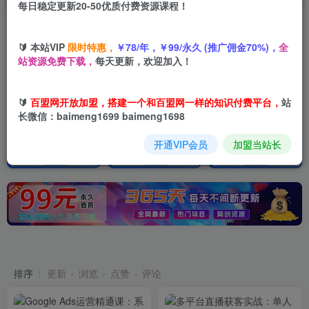
每日稳定更新20-50优质付费资源课程！
【百盟网】找项目 + 低成本创业 + 减少信息差 + 见识各种项目 + 提升网创认知。
加入百盟网VIP，2025年带你闷声赚大钱，轻松月赚1000，10000，100000+，甚至更多
🔰 本站VIP
限时特惠，
￥78/年，￥99/永久 (推广佣金70%)，
全
【百盟网】找项目 + 低成本创业 + 减少信息差 + 见识各种项目 + 提升网创认知。
站资源免费下载，
每天更新，欢迎加入！
🔰
百盟网开放加盟，搭建一个和百盟网一样的知识付费平台，
站
长微信：baimeng1699 baimeng1698
开通VIP会员
加盟当站长
最新发布
365天实时更新
排序
更新
浏览
点赞
评论