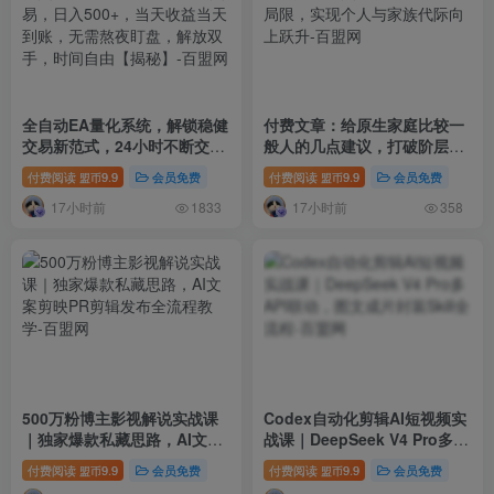
全自动EA量化系统，解锁稳健
付费文章：给原生家庭比较一
交易新范式，24小时不断交
般人的几点建议，打破阶层局
易，日入500+，当天收益当天
限，实现个人与家族代际向上
付费阅读
9.9
会员免费
付费阅读
9.9
会员免费
盟币
盟币
到账，无需熬夜盯盘，解放双
跃升
17小时前
17小时前
手，时间自由【揭秘】
1833
358
500万粉博主影视解说实战课
Codex自动化剪辑AI短视频实
｜独家爆款私藏思路，AI文案
战课｜DeepSeek V4 Pro多
剪映PR剪辑发布全流程教学
API联动，图文成片封装Skill
付费阅读
9.9
会员免费
付费阅读
9.9
会员免费
盟币
盟币
全流程