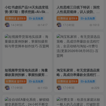
小红书虚拟产品14天实战变现
人性思维三日线下特训：深挖
营-第7期：需求挖掘×AI+Skill
人性底层规律，识人设防、布
原创×产品矩阵×内容笔记×一
局变现抓流量风口
付费阅读
9.9
会员免费
付费阅读
9.9
会员免费
盟币
盟币
人公司进阶×全链路
14小时前
17小时前
1417
1613
短视频带货落地实战课：海量
淘宝私家班，有无货源选品策
爆款案例拆解，掌握拍摄剪辑
略，高成功率爆款全流程打
与带货脚本创作技巧
法，全店动销与淘短+付费引
付费阅读
9.9
会员免费
付费阅读
9.9
会员免费
盟币
盟币
流(更新2026年08月05日)
17小时前
17小时前
1153
229