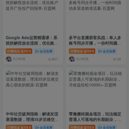
Google Ads运营精通课：系
多平台直播获客实战：单人多
统拆解投放全流程，优化账户
账号同步开播，一份时间撬动
提升广告投产回报率
多渠道精准流量
付费阅读
9.9
会员免费
付费阅读
9.9
会员免费
盟币
盟币
5小时前
5小时前
867
38
中年社交破局指南：解读友谊
零撸搬砖掘金项目，玩法稳定
衰退数据，理清35岁后难交真
普通人可落地的长期副业，月
心朋友的根源
收益轻松10000+
付费阅读
9.9
会员免费
付费阅读
9.9
会员免费
盟币
盟币