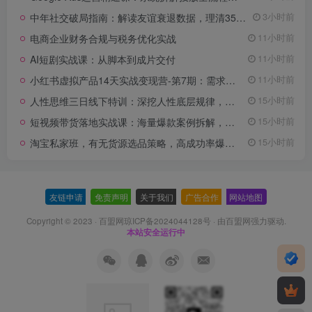
中年社交破局指南：解读友谊衰退数据，理清35岁后难交真心朋友的根源
3小时前
电商企业财务合规与税务优化实战
11小时前
AI短剧实战课：从脚本到成片交付
11小时前
小红书虚拟产品14天实战变现营-第7期：需求挖掘×AI+Skill原创×产品矩阵×内容笔记×一人公司进阶×全链路
11小时前
人性思维三日线下特训：深挖人性底层规律，识人设防、布局变现抓流量风口
15小时前
短视频带货落地实战课：海量爆款案例拆解，掌握拍摄剪辑与带货脚本创作技巧
15小时前
淘宝私家班，有无货源选品策略，高成功率爆款全流程打法，全店动销与淘短+付费引流(更新2026年08月05日)
15小时前
友链申请
-
免责声明
-
关于我们
-
广告合作
-
网站地图
Copyright © 2023 ·
百盟网琼ICP备2024044128号
· 由
百盟网
强力驱动.
本站安全运行中