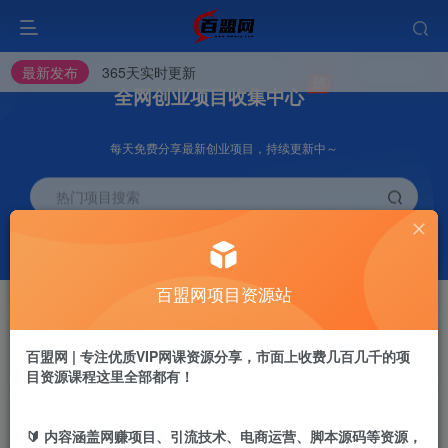
最新发布
365天实时更新
全网创业项目收集中心
每天免费分享最新创业项目，持续更新中～
热门项目搜索
挂机
会员推广
项目
70%
脚本卡密渠道
百盟网项目资源站
会员专属推广链接
开通VIP
加盟站长
抢先
推荐
百盟网 | 专注优质VIP网课资源分享，市面上收费几百几千的项
高级资源抢先用
搭建同款网站
目资源课程这里全部都有！
投稿专区
APP下载
免费
GO
加入百盟网VIP，2025年带你闷声赚大钱，轻松月赚1000，10000，100000+，甚至更多
🔰 内容涵盖网赚项目、引流技术、电商运营、脚本源码等资源，
教程必须完整详细！
站长V：baimeng1699