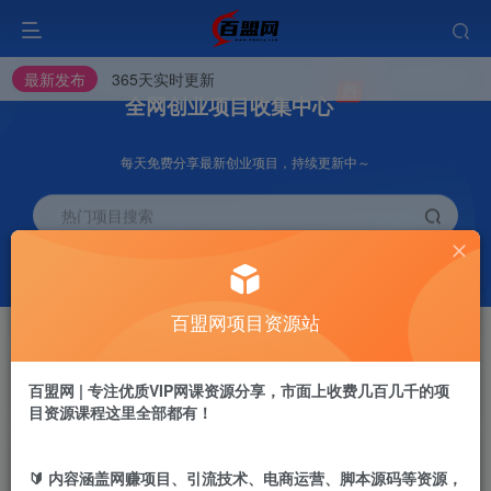
最新发布
365天实时更新
全网创业项目收集中心
每天免费分享最新创业项目，持续更新中～
热门项目搜索
挂机
会员推广
项目
70%
脚本卡密渠道
百盟网项目资源站
会员专属推广链接
开通VIP
加盟站长
抢先
推荐
百盟网 | 专注优质VIP网课资源分享，市面上收费几百几千的项
高级资源抢先用
搭建同款网站
目资源课程这里全部都有！
投稿专区
APP下载
免费
GO
加入百盟网VIP，2025年带你闷声赚大钱，轻松月赚1000，10000，100000+，甚至更多
🔰 内容涵盖网赚项目、引流技术、电商运营、脚本源码等资源，
教程必须完整详细！
站长V：baimeng1699