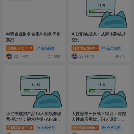
电商企业财务合规与税务优化
AI短剧实战课：从脚本到成片
实战
交付
付费阅读
9.9
会员免费
付费阅读
9.9
会员免费
盟币
盟币
22小时前
22小时前
1086
940
小红书虚拟产品14天实战变现
人性思维三日线下特训：深挖
营-第7期：需求挖掘×AI+Skill
人性底层规律，识人设防、布
原创×产品矩阵×内容笔记×一
局变现抓流量风口
付费阅读
9.9
会员免费
付费阅读
9.9
会员免费
盟币
盟币
人公司进阶×全链路