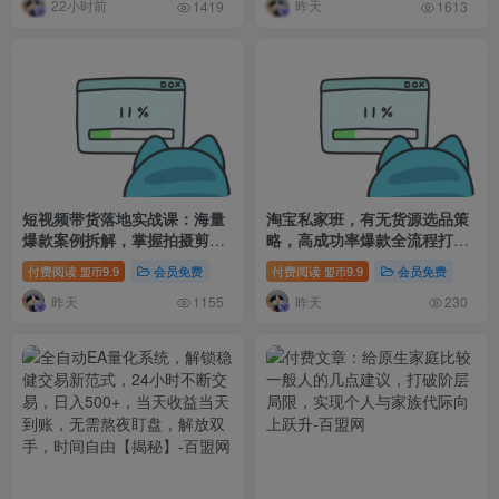
22小时前
昨天
1419
1613
短视频带货落地实战课：海量
淘宝私家班，有无货源选品策
爆款案例拆解，掌握拍摄剪辑
略，高成功率爆款全流程打
与带货脚本创作技巧
法，全店动销与淘短+付费引
付费阅读
9.9
会员免费
付费阅读
9.9
会员免费
盟币
盟币
流(更新2026年08月05日)
昨天
昨天
1155
230