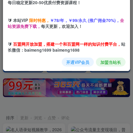
每日稳定更新20-50优质付费资源课程！
【百盟网】找项目 + 低成本创业 + 减少信息差 + 见识各种项目 + 提升网创认知。
加入百盟网VIP，2025年带你闷声赚大钱，轻松月赚1000，10000，100000+，甚至更多
🔰 本站VIP
限时特惠，
￥78/年，￥99/永久 (推广佣金70%)，
全
【百盟网】找项目 + 低成本创业 + 减少信息差 + 见识各种项目 + 提升网创认知。
站资源免费下载，
每天更新，欢迎加入！
🔰
百盟网开放加盟，搭建一个和百盟网一样的知识付费平台，
站
长微信：baimeng1699 baimeng1698
开通VIP会员
加盟当站长
最新发布
365天实时更新
排序
更新
浏览
点赞
评论