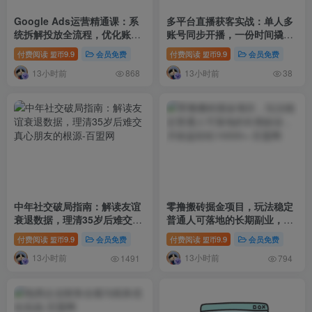
Google Ads运营精通课：系
多平台直播获客实战：单人多
统拆解投放全流程，优化账户
账号同步开播，一份时间撬动
提升广告投产回报率
多渠道精准流量
付费阅读
9.9
会员免费
付费阅读
9.9
会员免费
盟币
盟币
13小时前
13小时前
868
38
中年社交破局指南：解读友谊
零撸搬砖掘金项目，玩法稳定
衰退数据，理清35岁后难交真
普通人可落地的长期副业，月
心朋友的根源
收益轻松10000+
付费阅读
9.9
会员免费
付费阅读
9.9
会员免费
盟币
盟币
13小时前
13小时前
1491
794