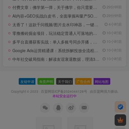
付费文章：佛学第一弹，关于佛学，你只需要记住四个字
29分钟前
AI内容+GEO实战白皮书，全面掌握AI量产SOP与GEO分发机制【文档】
29分钟前
太香了！这款千问视频/图片去水印神器，一键搞定烦人水印，本地完全免费，浏览器拓展插件
4小时前
零撸搬砖掘金项目，玩法稳定普通人可落地的长期副业，月收益轻松10000+
10小时前
多平台直播获客实战：单人多账号同步开播，一份时间撬动多渠道精准流量
10小时前
Google Ads运营精通课：系统拆解投放全流程，优化账户提升广告投产回报率
10小时前
中年社交破局指南：解读友谊衰退数据，理清35岁后难交真心朋友的根源
10小时前
友链申请
-
免责声明
-
关于我们
-
广告合作
-
网站地图
Copyright © 2023 ·
百盟网琼ICP备2024044128号
· 由
百盟网
强力驱动.
本站安全运行中