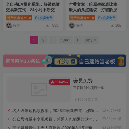
全自动EA量化系统，解锁稳健
付费文章：给原生家庭比较一
交易新范式，24小时不断交
般人的几点建议，打破阶层局
易，日入500+，当天收益当天
限，实现个人与家族代际向上
付费阅读
9.9
会员免费
付费阅读
9.9
会员免费
盟币
盟币
到账，无需熬夜盯盘，解放双
跃升
昨天
昨天
手，时间自由【揭秘】
1833
358
1
2
…
1,061
跳转
会员免费
1164W+
互联网创业项目合集
19093篇文章
名人语录短视频教学，2026年最新赛道，涨粉变现两不误
28分钟前
公众号流量主变现项目，普通人也能通过这个项目日入四位数(更新26年8月)
28分钟前
宝子哥抖音快手无人直播课-2026年8月5更新｜从基础搭建到高阶起号，稳号防封技术，搭建自动化直播变现体系
28分钟前