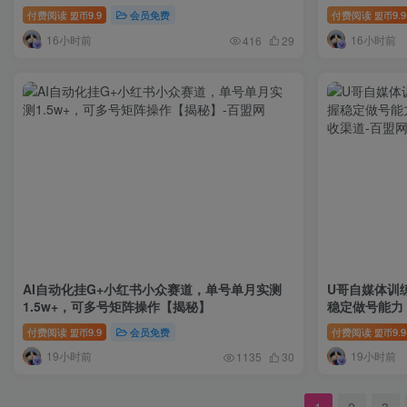
付费阅读
9.9
会员免费
付费阅读
9.9
盟币
盟币
16小时前
16小时前
416
29
AI自动化挂G+小红书小众赛道，单号单月实测
U哥自媒体训
1.5w+，可多号矩阵操作【揭秘】
稳定做号能力
渠道
付费阅读
9.9
会员免费
付费阅读
9.9
盟币
盟币
19小时前
19小时前
1135
30
1
2
3