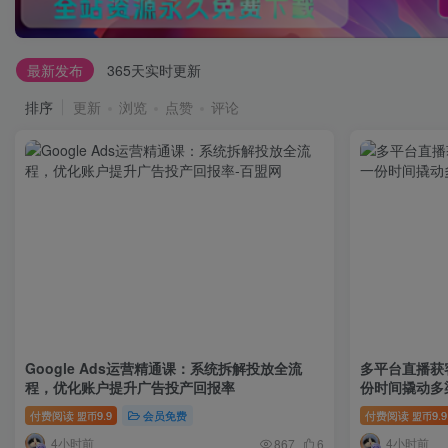
最新发布
365天实时更新
排序
更新
浏览
点赞
评论
Google Ads运营精通课：系统拆解投放全流
多平台直播获
程，优化账户提升广告投产回报率
份时间撬动多
付费阅读
9.9
会员免费
付费阅读
9.9
盟币
盟币
4小时前
4小时前
867
6