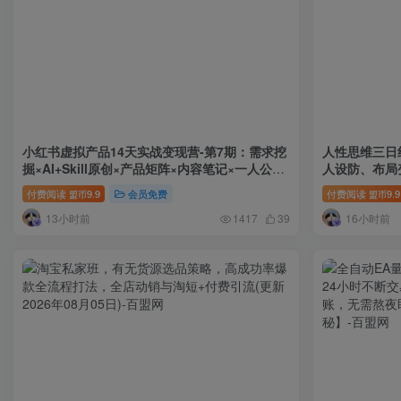
小红书虚拟产品14天实战变现营-第7期：需求挖
人性思维三日
掘×AI+Skill原创×产品矩阵×内容笔记×一人公司
人设防、布局
进阶×全链路
付费阅读
9.9
会员免费
付费阅读
9.9
盟币
盟币
13小时前
16小时前
1417
39