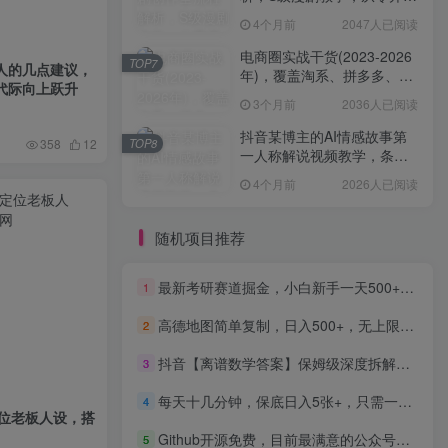
学AIGC漫剧创作
4个月前
2047人已阅读
电商圈实战干货(2023-2026
TOP7
人的几点建议，
年)，覆盖淘系、拼多多、抖
代际向上跃升
音、小红书等多平台，助力
3个月前
2036人已阅读
电商人避开坑、提效率、稳
盈利(更新4月)
抖音某博主的AI情感故事第
TOP8
358
12
一人称解说视频教学，条条
爆款，撸创作伙伴计划收益
4个月前
2026人已阅读
随机项目推荐
最新考研赛道掘金，小白新手一天500+，学历低也能做，超详细教学，副业首选！（附完整资料）
1
高德地图简单复制，日入500+，无上限，操作两分钟就能有近10元的收益，
2
抖音【离谱数学答案】保姆级深度拆解教程，制作门槛巨低，每条内容都能轻松冲万赞，附详细步骤
3
每天十几分钟，保底日入5张+，只需一部手机，26年强推项目【揭秘】
4
定位老板人设，搭
Github开源免费，目前最满意的公众号排版工具！支持实时预览，排版超美观且带表情包管理功能
5