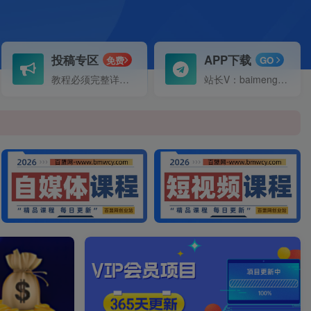
投稿专区
APP下载
免费
GO
教程必须完整详细！
站长V：baimeng1699