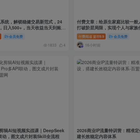
化系统，解锁稳健交易新范式，24
付费文章：给原生家庭比较一般
，日入500+，当天收益当天到账，
打破阶层局限，实现个人与家族
，解放双手，时间自由【揭秘】
会员免费
付费阅读
9.9
会员免费
盟币
16小时前
1833
4
剪辑AI短视频实战课｜DeepSeek
2026商业IP流量特训营：精准
PI联动，图文成片封装Skill全流程
建长效稳定内容体系