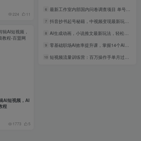
最新工作室内部国内问卷调查项目 单号轻松30+多号多撸【详细教程】
6
224
11
抖音抄书起号秘籍，中视频变现最新玩法，日入500+的保姆级教程！
7
AI生成动画，小说推文最新玩法，轻松日入1000+
8
零基础职场AI效率提升课，掌握14个AI技巧，显著提升工作效率
9
短视频流量训练营：百万操作手单月过千万的项目：抖音变现王中王 能力超强
10
辑AI短视频，AI
教程
1773
5