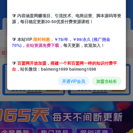
🔰 内容涵盖网赚项目、引流技术、电商运营、脚本源码等资
源，每日稳定更新20-50优质付费资源课程！
0，100000+，甚至更多
开通VIP
加盟站长
抢先
推荐
+ 提升网创认知。
高级资源抢先用
搭建同款网站
🔰 本站VIP
限时特惠，
￥78/年，￥99/永久 (推广佣金
0，100000+，甚至更多
70%)，
全站资源免费下载，
每天更新，欢迎加入！
+ 提升网创认知。
🔰
百盟网开放加盟，搭建一个和百盟网一样的知识付费平
台，
站长微信：baimeng1699 baimeng1698
开通VIP会员
加盟当站长