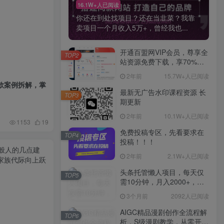
16.1W+人已阅读
你还在到处找项目？还在当韭菜？我靠
卖项目一个月收入5万+，曾经我也...
开通百盟网VIP会员，尊享全
TOP2
站资源免费下载，享70%的
推广提成！！【限时五折优
2年前
15.7W+人已阅读
惠】
款案例拆解，掌
最新无广告水印课程资源 长
TOP3
期更新
2年前
10.1W+人已阅读
1153
19
免费投稿专区，先看要求在
TOP4
投稿！！！
2年前
2.1W+人已阅读
头条托管懒人项目，每天仅
TOP5
需10分钟，月入2000+，纯
无脑操作，手机就能操作
3个月前
2092人已阅读
【揭秘】
AIGC精品漫剧创作全流程解
TOP6
析，S级漫剧教学，从零开始