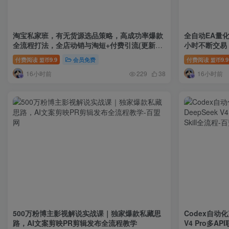
淘宝私家班，有无货源选品策略，高成功率爆款
全自动EA量
全流程打法，全店动销与淘短+付费引流(更新
小时不断交易
2026年08月05日)
无需熬夜盯盘
付费阅读
9.9
会员免费
付费阅读
9.9
盟币
盟币
16小时前
16小时前
229
38
500万粉博主影视解说实战课｜独家爆款私藏思
Codex自动化
路，AI文案剪映PR剪辑发布全流程教学
V4 Pro多A