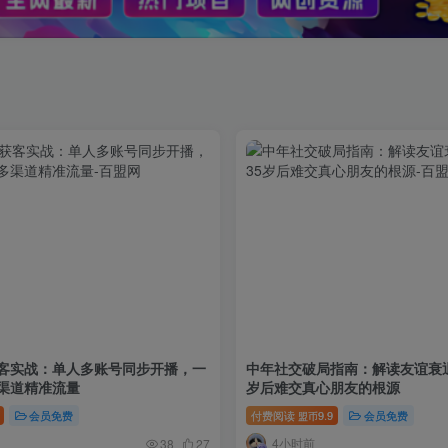
客实战：单人多账号同步开播，一
中年社交破局指南：解读友谊衰
渠道精准流量
岁后难交真心朋友的根源
会员免费
付费阅读
9.9
会员免费
盟币
4小时前
38
27