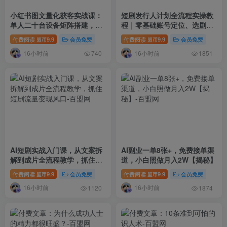
小红书图文量化获客实战课：
短剧发行人计划全流程实操教
单人二十台设备矩阵搭建，标
程｜零基础账号定位、选剧剪
准化流程高效批量引流获客
辑、视频制作、发布优化一站
付费阅读
9.9
会员免费
付费阅读
9.9
会员免费
盟币
盟币
式出单变现课
16小时前
16小时前
740
1851
AI短剧实战入门课，从文案拆
AI副业一单8张+，免费接单渠
解到成片全流程教学，抓住短
道，小白照做月入2W【揭秘】
剧流量变现风口
付费阅读
9.9
会员免费
付费阅读
9.9
会员免费
盟币
盟币
16小时前
16小时前
1120
1874