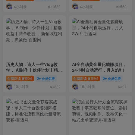
4小时前
4小时前
1682
560
历史人物，诗人一生Vlog教
AI全自动黄金量化躺賺项目，
学， AI制作丨伙伴计划丨精选
24小时自动运行，月入2W！
收益丨商单收徒 ，新领域红利
付费阅读
9.9
会员免费
付费阅读
9.9
会员免费
盟币
盟币
期，抓紧做
13小时前
16小时前
332
27