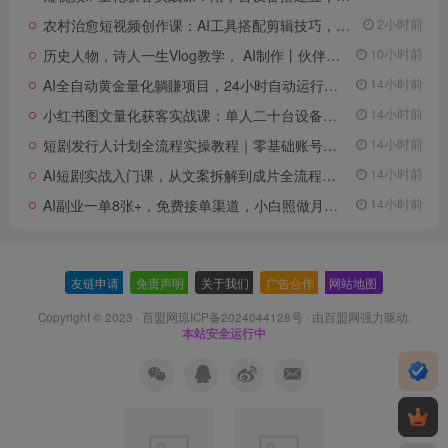
农村治愈短视频创作课：AI工具搭配剪辑技巧，零基础快速制作高质感田园治愈内容
2小时前
历史人物，诗人一生Vlog教学， AI制作丨伙伴计划丨精选收益丨商单收徒 ，新领域红利期，抓紧做
10小时前
AI全自动黄金量化躺賺项目，24小时自动运行，月入2W！
14小时前
小红书图文量化获客实战课：单人二十台设备矩阵搭建，标准化流程高效批量引流获客
14小时前
短剧发行人计划全流程实操教程｜零基础账号定位、选剧剪辑、视频制作、发布优化一站式出单变现课
14小时前
AI短剧实战入门课，从文案拆解到成片全流程教学，抓住短剧流量变现风口
14小时前
AI副业一单8张+，免费接单渠道，小白照做月入2W【揭秘】
14小时前
友链申请
-
免责声明
-
关于我们
-
广告合作
-
网站地图
Copyright © 2023 ·
百盟网琼ICP备2024044128号
· 由
百盟网
强力驱动.
本站安全运行中