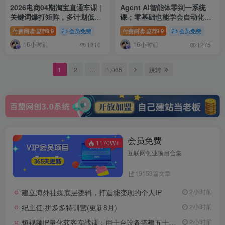
2026电商04期淘宝直通车课｜
Agent AI智能体零到一系统
关键词爆打矩阵，多计划低出
课；零基础也能学会自动化实
价，新品爆款差异化投放实操
战，从核心概念到Coze工作流
付费阅读
9.9
会员免费
付费阅读
9.9
会员免费
盟币
盟币
教学
搭建完整覆盖
16小时前
16小时前
1810
1275
1
2
…
1,065
跳转
会员免费
1170W+
互联网创业项目合集
19153篇文章
建立海外社媒底层逻辑，打造能变现的个人IP
2小时前
纪主任·拼多多特训营(更新8月)
2小时前
短视频IP量化获客实战课：用十台设备搭建五十账号矩阵，精准打造引流接单型流量账号
2小时前