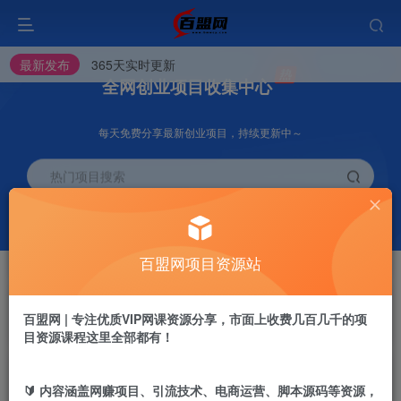
最新发布
365天实时更新
全网创业项目收集中心
每天免费分享最新创业项目，持续更新中～
热门项目搜索
挂机
会员推广
项目
70%
脚本卡密渠道
百盟网项目资源站
会员专属推广链接
开通VIP
加盟站长
抢先
推荐
百盟网 | 专注优质VIP网课资源分享，市面上收费几百几千的项
高级资源抢先用
搭建同款网站
目资源课程这里全部都有！
投稿专区
APP下载
免费
GO
加入百盟网VIP，2025年带你闷声赚大钱，轻松月赚1000，10000，100000+，甚至更多
🔰 内容涵盖网赚项目、引流技术、电商运营、脚本源码等资源，
教程必须完整详细！
站长V：baimeng1699