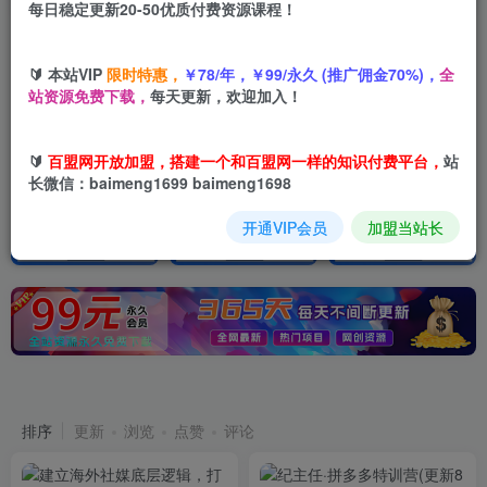
每日稳定更新20-50优质付费资源课程！
【百盟网】找项目 + 低成本创业 + 减少信息差 + 见识各种项目 + 提升网创认知。
加入百盟网VIP，2025年带你闷声赚大钱，轻松月赚1000，10000，100000+，甚至更多
🔰 本站VIP
限时特惠，
￥78/年，￥99/永久 (推广佣金70%)，
全
【百盟网】找项目 + 低成本创业 + 减少信息差 + 见识各种项目 + 提升网创认知。
站资源免费下载，
每天更新，欢迎加入！
🔰
百盟网开放加盟，搭建一个和百盟网一样的知识付费平台，
站
长微信：baimeng1699 baimeng1698
开通VIP会员
加盟当站长
最新发布
365天实时更新
排序
更新
浏览
点赞
评论