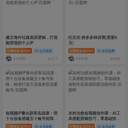
建立海外社媒底层逻辑，打造
纪主任·拼多多特训营(更新8
能变现的个人IP
月)
付费阅读
9.9
会员免费
付费阅读
9.9
会员免费
盟币
盟币
4小时前
4小时前
217
543
短视频IP量化获客实战课：用
农村治愈短视频创作课：AI工
十台设备搭建五十账号矩阵，
具搭配剪辑技巧，零基础快速
精准打造引流接单型流量账号
制作高质感田园治愈内容
付费阅读
9.9
会员免费
付费阅读
9.9
会员免费
盟币
盟币