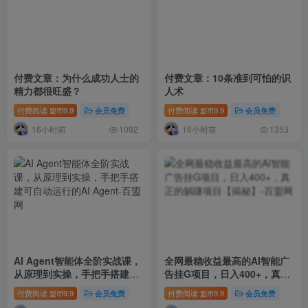
付费文章：为什么成功人士的
付费文章：10条准到可怕的识
精力都很旺盛？
人术
付费阅读
9.9
会员免费
付费阅读
9.9
会员免费
盟币
盟币
16小时前
16小时前
1092
1353
AI Agent智能体全阶实战课，
全网最稳收益最高的AI智能广
从原理到实操，手把手搭建可
告挂G项目，日入400+，真正
自动运行的AI Agent
的躺賺项目【揭秘】
付费阅读
9.9
会员免费
付费阅读
9.9
会员免费
盟币
盟币