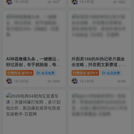
16小时前
16小时前
1607
1682
AI神器撸爆头条，一键搬运，
外面卖188的AI伪记录片掘金
秒过原创，有手就能做，每天
全攻略，抖音图文新赛道，轻
稳定200+【揭秘】
松涨粉变现，拿创作者伙伴计
付费阅读
9.9
会员免费
付费阅读
9.9
会员免费
盟币
盟币
划收益【文档】
16小时前
16小时前
1864
89