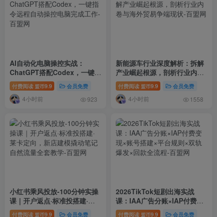
AI自动化电脑操控实战：
新能源车行业深度解析：拆解
ChatGPT搭配Codex，一键指
产业崛起根源，剖析行业内卷
令远程自动操控电脑完成工作
与海外贸易争端现状
付费阅读
9.9
会员免费
付费阅读
9.9
会员免费
盟币
盟币
4小时前
4小时前
923
1558
小红书乘风投放-100分钟实操
2026TikTok短剧出海实战
课｜开户返点·标准投搭建·莱
课：IAA广告分账×IAP付费变
卡定向，新店建模撬动笔记自
现×账号搭建×平台规则×双轨
付费阅读
9.9
会员免费
付费阅读
9.9
会员免费
盟币
盟币