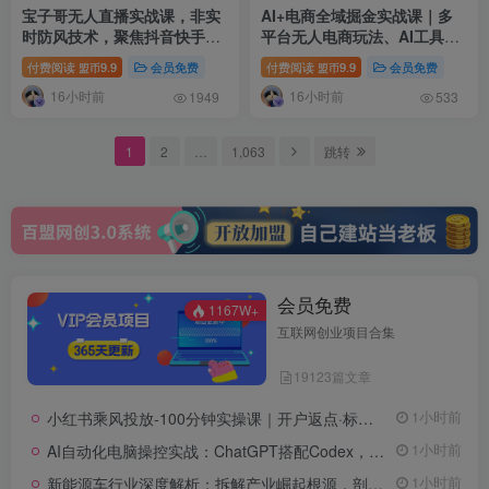
宝子哥无人直播实战课，非实
AI+电商全域掘金实战课｜多
时防风技术，聚焦抖音快手等
平台无人电商玩法、AI工具落
平台直播带货，轻松开启直播
地、供应链合规、全域变现闭
付费阅读
9.9
会员免费
付费阅读
9.9
会员免费
盟币
盟币
变现之路(更新2026年08月06
环全套教程
16小时前
16小时前
日)
1949
533
1
2
…
1,063
跳转
会员免费
1167W+
互联网创业项目合集
19123篇文章
小红书乘风投放-100分钟实操课｜开户返点·标准投搭建·莱卡定向，新店建模撬动笔记自然流量全套教学
1小时前
AI自动化电脑操控实战：ChatGPT搭配Codex，一键指令远程自动操控电脑完成工作
1小时前
新能源车行业深度解析：拆解产业崛起根源，剖析行业内卷与海外贸易争端现状
1小时前