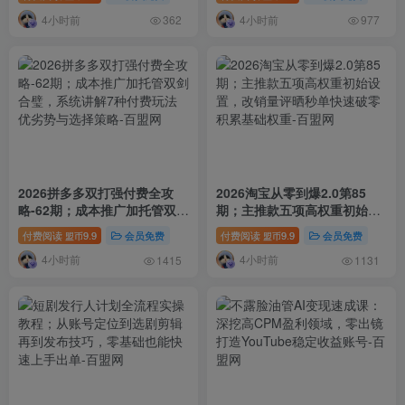
然流量全套教学
爆发×回款全流程
4小时前
4小时前
362
977
2026拼多多双打强付费全攻
2026淘宝从零到爆2.0第85
略-62期；成本推广加托管双剑
期；主推款五项高权重初始设
合璧，系统讲解7种付费玩法
置，改销量评晒秒单快速破零
付费阅读
9.9
会员免费
付费阅读
9.9
会员免费
盟币
盟币
优劣势与选择策略
积累基础权重
4小时前
4小时前
1415
1131