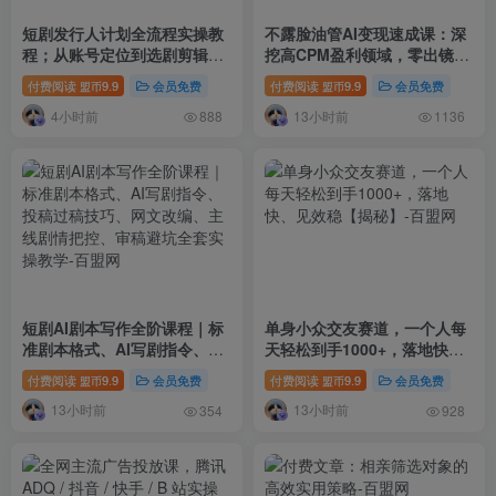
短剧发行人计划全流程实操教
不露脸油管AI变现速成课：深
程；从账号定位到选剧剪辑再
挖高CPM盈利领域，零出镜打
到发布技巧，零基础也能快速
造YouTube稳定收益账号
付费阅读
9.9
会员免费
付费阅读
9.9
会员免费
盟币
盟币
上手出单
4小时前
13小时前
888
1136
短剧AI剧本写作全阶课程｜标
单身小众交友赛道，一个人每
准剧本格式、AI写剧指令、投
天轻松到手1000+，落地快、
稿过稿技巧、网文改编、主线
见效稳【揭秘】
付费阅读
9.9
会员免费
付费阅读
9.9
会员免费
盟币
盟币
剧情把控、审稿避坑全套实操
13小时前
13小时前
教学
354
928