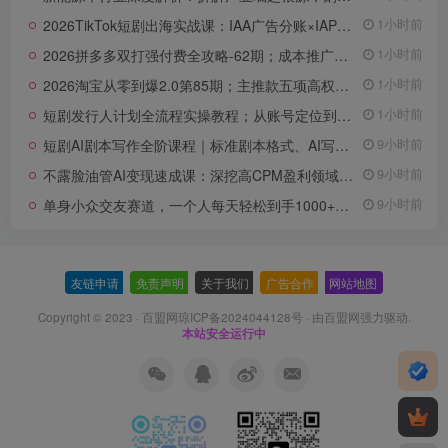
2026TikTok短剧出海实战课：IAA广告分账×IAP付费变现×账号搭建×平台规则×双轨爆发×回款全流程
1小时前
2026拼多多双打强付费全攻略-62期；成本推广加托管双剑合璧，系统讲解7种付费玩法优劣势与选择策略
1小时前
2026淘宝从零到爆2.0第85期；主推款五项高权重初始设置，改销量评晒秒单快速破零积累基础权重
1小时前
短剧发行人计划全流程实操教程；从账号定位到选剧剪辑再到发布技巧，零基础也能快速上手出单
1小时前
短剧AI剧本写作全阶课程｜标准剧本格式、AI写剧指令、投稿过稿技巧、网文改编、主线剧情把控、审稿避坑全套实操教学
9小时前
不露脸油管AI变现速成课：深挖高CPM盈利领域，零出镜打造YouTube稳定收益账号
9小时前
单身小众交友赛道，一个人每天轻松到手1000+，落地快、见效稳【揭秘】
9小时前
友链申请
-
免责声明
-
关于我们
-
广告合作
-
网站地图
Copyright © 2023 ·
百盟网琼ICP备2024044128号
· 由
百盟网
强力驱动.
本站安全运行中