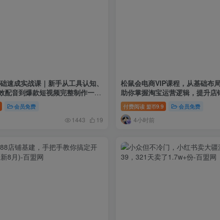
零基础速成实战课｜新手从工具认知、
松鼠会电商VIP课程，从基础布
效配音到爆款短视频完整制作一站
助你掌握淘宝运营逻辑，提升店
(更新0809)
会员免费
付费阅读
9.9
会员免费
盟币
4小时前
1443
19