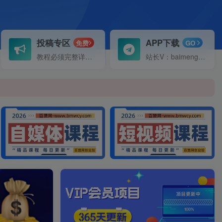
投稿专区
APP下载
免费
GO
教程必须完整详细！
站长V：baimeng1699