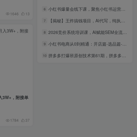
小红书爆量会线下课，聚焦小红书运营全流程，从0到1爆店实操方案
6
1646
13
【揭秘】王炸搞钱项目，AI代写，纯执行力的项目，日入200-500+，灵活接单，多劳多得，稳定长期持久项目
7
2026竞价系统培训课，AI赋能SEM全流程教学，OCPC控本提效，兼顾团队管理与副业变现
8
小红书电商从0到精通：开店篇-选品篇-笔记篇-剪辑篇-赛道篇 快速做出爆款
9
拼多多打爆班原创技术第61期，拼多多爆打一阶段，自动化起量全玩法・软件批量操作・投产优化・大促矩阵实战课
10
入3W+，附接单
1784
37