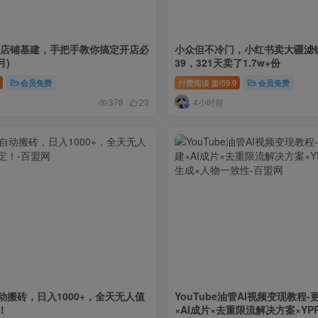
88店铺基建，手把手教你搞定开店必
小众但不冷门，小红书卖大疆滤
月)
39，321天卖了1.7w+份
会员免费
付费阅读
9.9
会员免费
盟币
4小时前
378
23
动搬砖，日入1000+，全天无人值
YouTube油管AI视频变现教程
！
×AI成片×去重限流解决方案×YP