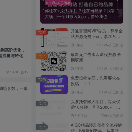
16.1W+人已阅读
你还在到处找项目？还在当韭菜？我靠
卖项目一个月收入5万+，曾经我也...
开通百盟网VIP会员，尊享全
TOP2
站资源免费下载，享70%的
推广提成！！【限时五折优
2年前
15.7W+人已阅读
惠】
局到高阶优化，
最新无广告水印课程资源 长
铺流量与转化
TOP3
期更新
2年前
10.1W+人已阅读
1878
19
免费投稿专区，先看要求在
TOP4
投稿！！！
2年前
2.1W+人已阅读
头条托管懒人项目，每天仅
TOP5
需10分钟，月入2000+，纯
无脑操作，手机就能操作
3个月前
2094人已阅读
【揭秘】
AIGC精品漫剧创作全流程解
TOP6
析，S级漫剧教学，从零开始