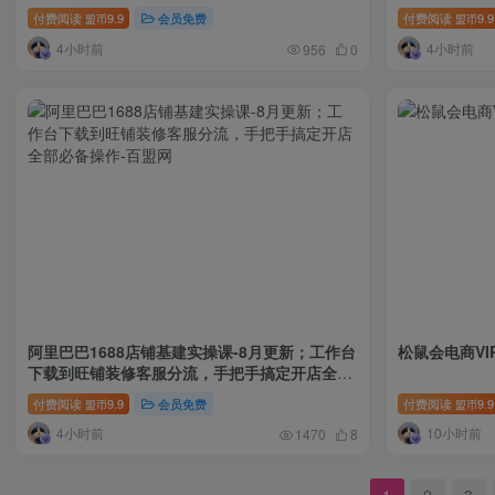
付费阅读
9.9
会员免费
付费阅读
9.9
盟币
盟币
4小时前
4小时前
956
0
阿里巴巴1688店铺基建实操课-8月更新；工作台
松鼠会电商VI
下载到旺铺装修客服分流，手把手搞定开店全部
必备操作
付费阅读
9.9
会员免费
付费阅读
9.9
盟币
盟币
4小时前
10小时前
1470
8
1
2
3