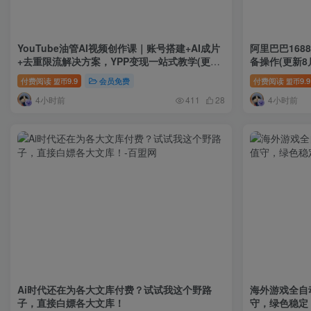
YouTube油管AI视频创作课｜账号搭建+AI成片
阿里巴巴16
+去重限流解决方案，YPP变现一站式教学(更新
备操作(更新8
0809)
付费阅读
9.9
会员免费
付费阅读
9.9
盟币
盟币
4小时前
4小时前
411
28
Ai时代还在为各大文库付费？试试我这个野路
海外游戏全自
子，直接白嫖各大文库！
守，绿色稳定