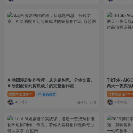
AI动画漫剧制作教程，从选题构思、分镜文案、
TikTok×
AI绘图配音到剪映成片的完整创作流
两天一夜实战课
时高清授课视
付费阅读
9.9
会员免费
付费阅读
9.9
盟币
盟币
4小时前
4小时前
443
8