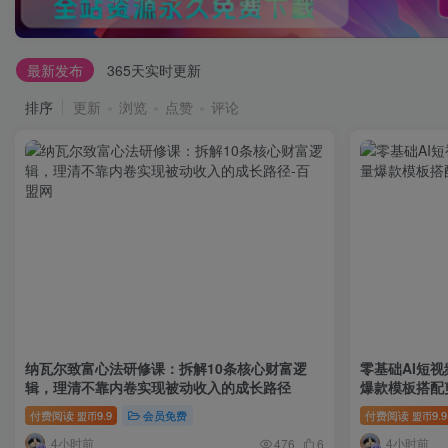
最新发布
365天实时更新
排序
更新
浏览
点赞
评论
纳瓦尔致富心法研修课：拆解10条核心财富逻
零基础AI短
辑，理清不靠内卷实现被动收入的成长路径
爆款模板搭配
付费阅读
9.9
会员免费
付费阅读
9.9
盟币
盟币
4小时前
4小时前
476
6