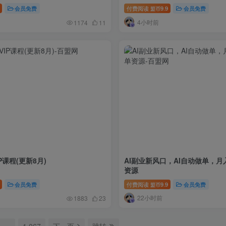
成×人物一致性
会员免费
付费阅读
9.9
会员免费
盟币
4小时前
1174
11
P课程(更新8月)
AI副业新风口，AI自动做单，月
资源
会员免费
付费阅读
9.9
会员免费
盟币
22小时前
1883
23
…
1,067
下一页
跳转