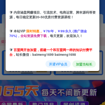
🔰 内容涵盖网赚项目、引流技术、电商运营、脚本源码等资
源，每日稳定更新20-50优质付费资源课程！
开通VIP
加盟站长
抢先
推荐
0，100000+，甚至更多
高级资源抢先用
搭建同款网站
🔰 本站VIP
限时特惠，
￥78/年，￥99/永久 (推广佣金
+ 提升网创认知。
70%)，
全站资源免费下载，
每天更新，欢迎加入！
0，100000+，甚至更多
🔰
百盟网开放加盟，搭建一个和百盟网一样的知识付费平
+ 提升网创认知。
台，
站长微信：baimeng1699 baimeng1698
开通VIP会员
加盟当站长