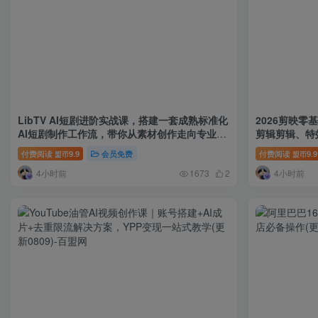
LibTV AI短剧进阶实战课，搭建一套成熟标准化
2026剪映
AI短剧制作工作流，带你从素材创作走向专业镜
剪辑剪辑、特
头叙事
式教学
付费阅读
9.9
会员免费
付费阅读
9.9
盟币
盟币
4小时前
4小时前
1673
2