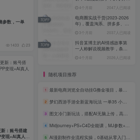
学AIGC漫剧创作
4个月前
2047人已阅读
电商圈实战干货(2023-2026
TOP7
镜参数，一单
年)，覆盖淘系、拼多多、抖
音、小红书等多平台，助力
3个月前
2037人已阅读
电商人避开坑、提效率、稳
盈利(更新4月)
抖音某博主的AI情感故事第
TOP8
1433
23
一人称解说视频教学，条条
爆款，撸创作伙伴计划收益
4个月前
2026人已阅读
随机项目推荐
最新电商浏览全自动挂G撸金项目，暴力撸金玩法，单机日收益2张+，多号多撸【揭秘】
1
梦幻西游手游全新蓝海玩法 一单35 小白一部手机无脑操作 日入3000+轻轻松松
2
图文冷门新玩法，搭配AI无脑上传，高效月入5000+
3
Midjourney+PS+C4D全能课，MJ参数+3D建模+产品KV海报全流程教学
4
-更新：账号搭建
P变现×AI真人生
AI漫剧制作全流程实操，0基础从零入门，完整手把手教学，从起号、制作到变现一站式学会(更新)
5