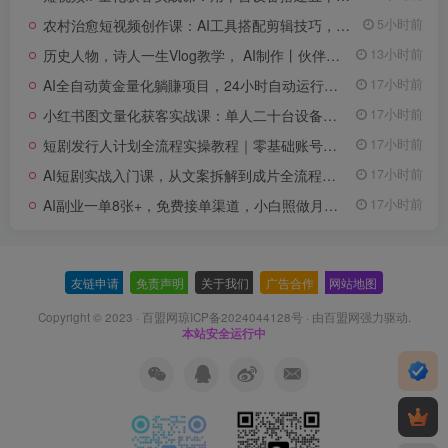
农村治愈短视频创作课：AI工具搭配剪辑技巧，零基础快速制作高质感田园治愈内容
5小时前
历史人物，诗人一生Vlog教学， AI制作丨伙伴计划丨精选收益丨商单收徒 ，新领域红利期，抓紧做
13小时前
AI全自动黄金量化躺賺项目，24小时自动运行，月入2W！
17小时前
小红书图文量化获客实战课：单人二十台设备矩阵搭建，标准化流程高效批量引流获客
17小时前
短剧发行人计划全流程实操教程｜零基础账号定位、选剧剪辑、视频制作、发布优化一站式出单变现课
17小时前
AI短剧实战入门课，从文案拆解到成片全流程教学，抓住短剧流量变现风口
17小时前
AI副业一单8张+，免费接单渠道，小白照做月入2W【揭秘】
17小时前
友链申请
-
免责声明
-
关于我们
-
广告合作
-
网站地图
Copyright © 2023 ·
百盟网琼ICP备2024044128号
· 由
百盟网
强力驱动.
本站安全运行中