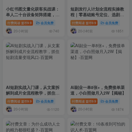
小红书图文量化获客实战课：
短剧发行人计划全流程实操教
单人二十台设备矩阵搭建，标
程｜零基础账号定位、选剧剪
准化流程高效批量引流获客
辑、视频制作、发布优化一站
付费阅读
9.9
会员免费
付费阅读
9.9
会员免费
盟币
盟币
式出单变现课
20小时前
20小时前
740
1851
AI短剧实战入门课，从文案拆
AI副业一单8张+，免费接单渠
解到成片全流程教学，抓住短
道，小白照做月入2W【揭秘】
剧流量变现风口
付费阅读
9.9
会员免费
付费阅读
9.9
会员免费
盟币
盟币
20小时前
20小时前
1120
1874