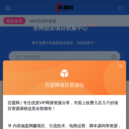
最新发布
365天实时更新
全网创业项目收集中心
每天免费分享最新创业项目，持续更新中～
热门项目搜索
挂机
会员推广
项目
70%
脚本卡密渠道
百盟网项目资源站
会员专属推广链接
开通VIP
加盟站长
抢先
推荐
百盟网 | 专注优质VIP网课资源分享，市面上收费几百几千的项
高级资源抢先用
搭建同款网站
目资源课程这里全部都有！
加入百盟网VIP，2025年带你闷声赚大钱，轻松月赚1000，10000，100000+，甚至更多
投稿专区
APP下载
免费
GO
【百盟网】找项目 + 低成本创业 + 减少信息差 + 见识各种项目 + 提升网创认知。
🔰 内容涵盖网赚项目、引流技术、电商运营、脚本源码等资源，
教程必须完整详细！
站长V：baimeng1699