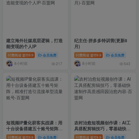
建立海外社媒底层逻辑，打造
纪主任·拼多多特训营(更新8
能变现的个人IP
月)
付费阅读
9.9
会员免费
付费阅读
9.9
会员免费
盟币
盟币
8小时前
8小时前
217
543
短视频IP量化获客实战课：用
农村治愈短视频创作课：AI工
十台设备搭建五十账号矩阵，
具搭配剪辑技巧，零基础快速
精准打造引流接单型流量账号
制作高质感田园治愈内容
付费阅读
9.9
会员免费
付费阅读
9.9
会员免费
盟币
盟币