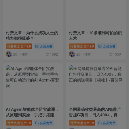
付费文章：为什么成功人士的
付费文章：10条准到可怕的识
精力都很旺盛？
人术
付费阅读
9.9
会员免费
付费阅读
9.9
会员免费
盟币
盟币
20小时前
20小时前
1092
1353
AI Agent智能体全阶实战课，
全网最稳收益最高的AI智能广
从原理到实操，手把手搭建可
告挂G项目，日入400+，真正
自动运行的AI Agent
的躺賺项目【揭秘】
付费阅读
9.9
会员免费
付费阅读
9.9
会员免费
盟币
盟币