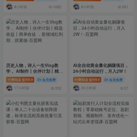
8小时前
8小时前
1682
561
历史人物，诗人一生Vlog教
AI全自动黄金量化躺賺项目，
学， AI制作丨伙伴计划丨精选
24小时自动运行，月入2W！
收益丨商单收徒 ，新领域红利
付费阅读
9.9
会员免费
付费阅读
9.9
会员免费
盟币
盟币
期，抓紧做
17小时前
20小时前
332
27