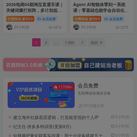
2026电商04期淘宝直通车课｜
Agent AI智能体零到一系统
关键词爆打矩阵，多计划低出
课；零基础也能学会自动化实
价，新品爆款差异化投放实操
战，从核心概念到Coze工作流
付费阅读
9.9
会员免费
付费阅读
9.9
会员免费
盟币
盟币
教学
搭建完整覆盖
20小时前
20小时前
1810
1275
1
2
…
1,065
跳转
会员免费
1170W+
互联网创业项目合集
19153篇文章
建立海外社媒底层逻辑，打造能变现的个人IP
5小时前
纪主任·拼多多特训营(更新8月)
5小时前
短视频IP量化获客实战课：用十台设备搭建五十账号矩阵，精准打造引流接单型流量账号
5小时前