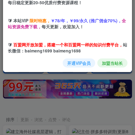
每日稳定更新20-50优质付费资源课程！
加入百盟网VIP，2025年带你闷声赚大钱，轻松月赚1000，10000，100000+，甚至更多
【百盟网】找项目 + 低成本创业 + 减少信息差 + 见识各种项目 + 提升网创认知。
🔰 本站VIP
限时特惠，
￥78/年，￥99/永久 (推广佣金70%)，
全
站资源免费下载，
每天更新，欢迎加入！
🔰
百盟网开放加盟，搭建一个和百盟网一样的知识付费平台，
站
长微信：baimeng1699 baimeng1698
开通VIP会员
加盟当站长
最新发布
365天实时更新
排序
更新
浏览
点赞
评论