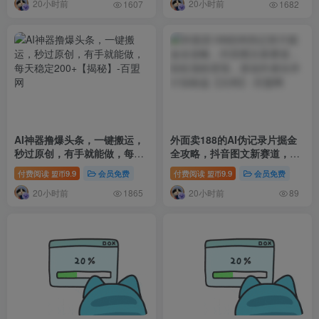
20小时前
20小时前
1607
1682
AI神器撸爆头条，一键搬运，
外面卖188的AI伪记录片掘金
秒过原创，有手就能做，每天
全攻略，抖音图文新赛道，轻
稳定200+【揭秘】
松涨粉变现，拿创作者伙伴计
付费阅读
9.9
会员免费
付费阅读
9.9
会员免费
盟币
盟币
划收益【文档】
20小时前
20小时前
1865
89