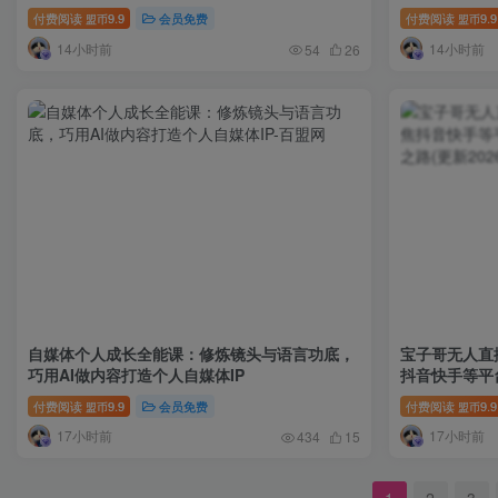
付费阅读
9.9
会员免费
付费阅读
9.9
盟币
盟币
14小时前
14小时前
54
26
自媒体个人成长全能课：修炼镜头与语言功底，
宝子哥无人直
巧用AI做内容打造个人自媒体IP
抖音快手等平
路(更新2026
付费阅读
9.9
会员免费
付费阅读
9.9
盟币
盟币
17小时前
17小时前
434
15
1
2
3