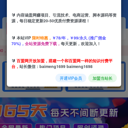
🔰 内容涵盖网赚项目、引流技术、电商运营、脚本源码等资
源，每日稳定更新20-50优质付费资源课程！
开通VIP
加盟站长
抢先
推荐
0，100000+，甚至更多
高级资源抢先用
搭建同款网站
🔰 本站VIP
限时特惠，
￥78/年，￥99/永久 (推广佣金
+ 提升网创认知。
70%)，
全站资源免费下载，
每天更新，欢迎加入！
0，100000+，甚至更多
+ 提升网创认知。
🔰
百盟网开放加盟，搭建一个和百盟网一样的知识付费平
台，
站长微信：baimeng1699 baimeng1698
开通VIP会员
加盟当站长