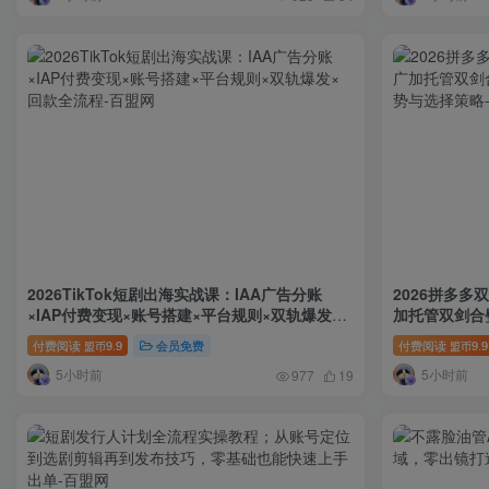
2026TikTok短剧出海实战课：IAA广告分账
2026拼多多
×IAP付费变现×账号搭建×平台规则×双轨爆发×
加托管双剑合
回款全流程
与选择策略
付费阅读
9.9
会员免费
付费阅读
9.9
盟币
盟币
5小时前
5小时前
977
19