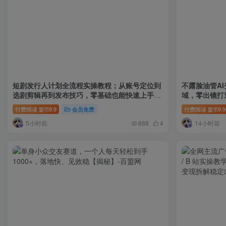
短剧发行人计划全流程实操教程；从账号定位到
不露脸油管A
选剧剪辑再到发布技巧，零基础也能快速上手出
域，零出镜打造
单
付费阅读
9.9
会员免费
付费阅读
9.9
盟币
盟币
5小时前
14小时前
888
4