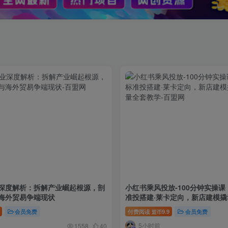
深度解析：拆解产业崛起根源，剖
小红书乘风投放-100分钟实操课
海外贸易争端现状
准投搭建·莱卡定向，新店建模
全套教学
会员免费
付费阅读
9.9
会员免费
盟币
5小时前
1558
40