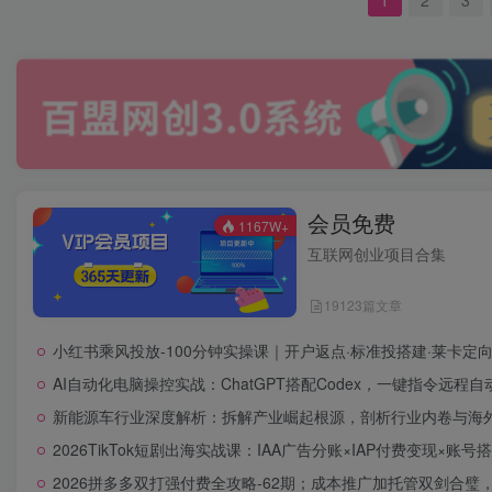
会员免费
1167W+
互联网创业项目合集
19123篇文章
小红书乘风投放-100分钟实操课｜开户返点·标准投搭建·莱卡
AI自动化电脑操控实战：ChatGPT搭配Codex，一键指令远程
新能源车行业深度解析：拆解产业崛起根源，剖析行业内卷与海
2026TikTok短剧出海实战课：IAA广告分账×IAP付费变现×
2026拼多多双打强付费全攻略-62期；成本推广加托管双剑合