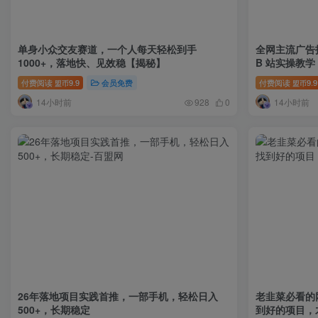
单身小众交友赛道，一个人每天轻松到手
全网主流广告投放
1000+，落地快、见效稳【揭秘】
B 站实操教
现拆解稳定出
付费阅读
9.9
会员免费
付费阅读
9.9
盟币
盟币
14小时前
14小时前
928
0
26年落地项目实践首推，一部手机，轻松日入
老韭菜必看的
500+，长期稳定
到好的项目，