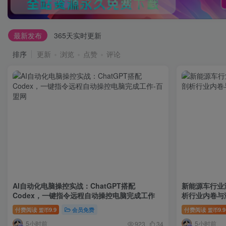
最新发布
365天实时更新
排序
更新
浏览
点赞
评论
AI自动化电脑操控实战：ChatGPT搭配
新能源车行业
Codex，一键指令远程自动操控电脑完成工作
析行业内卷与
付费阅读
9.9
会员免费
付费阅读
9.9
盟币
盟币
5小时前
5小时前
923
34