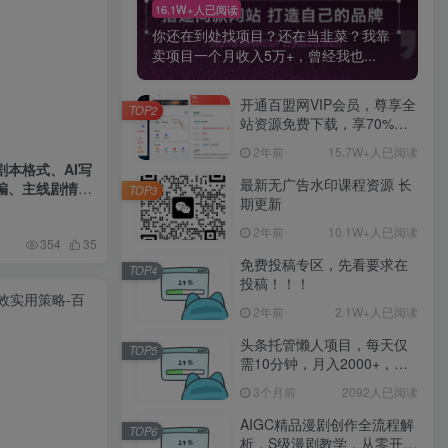
16.1W+人已阅读
你还在到处找项目？还在当韭菜？我靠
卖项目一个月收入5万+，曾经我也...
开通百盟网VIP会员，尊享全
TOP2
站资源免费下载，享70%的
推广提成！！【限时五折优
2年前
15.7W+人已阅读
惠】
剧本格式、AI写
最新无广告水印课程资源 长
编、主线剧情把
TOP3
期更新
2年前
10.1W+人已阅读
354
35
免费投稿专区，先看要求在
TOP4
投稿！！！
2年前
2.1W+人已阅读
头条托管懒人项目，每天仅
TOP5
需10分钟，月入2000+，纯
无脑操作，手机就能操作
3个月前
2092人已阅读
【揭秘】
AIGC精品漫剧创作全流程解
TOP6
析，S级漫剧教学，从零开始