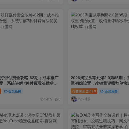
双打强付费全攻略-62期；成本推广
2026淘宝从零到爆2.0第85期
璧，系统讲解7种付费玩法优劣势
重初始设置，改销量评晒秒单快
权重
会员免费
付费阅读
9.9
会员免费
盟币
5小时前
1415
6