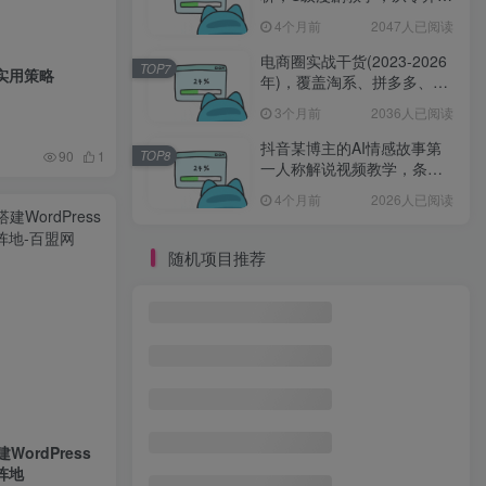
学AIGC漫剧创作
4个月前
2047人已阅读
电商圈实战干货(2023-2026
TOP7
实用策略
年)，覆盖淘系、拼多多、抖
音、小红书等多平台，助力
3个月前
2036人已阅读
电商人避开坑、提效率、稳
盈利(更新4月)
抖音某博主的AI情感故事第
TOP8
90
1
一人称解说视频教学，条条
爆款，撸创作伙伴计划收益
4个月前
2026人已阅读
随机项目推荐
ordPress
阵地