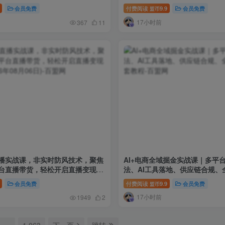
会员免费
付费阅读
9.9
会员免费
盟币
17小时前
367
11
播实战课，非实时防风技术，聚焦
AI+电商全域掘金实战课｜多平
台直播带货，轻松开启直播变现之
法、AI工具落地、供应链合规、
年08月06日)
套教程
会员免费
付费阅读
9.9
会员免费
盟币
17小时前
1949
2
…
1,063
下一页
跳转