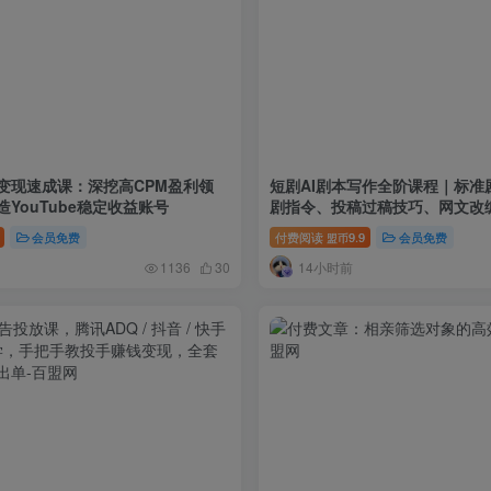
I变现速成课：深挖高CPM盈利领
短剧AI剧本写作全阶课程｜标准
YouTube稳定收益账号
剧指令、投稿过稿技巧、网文改
控、审稿避坑全套实操教学
会员免费
付费阅读
9.9
会员免费
盟币
14小时前
1136
30