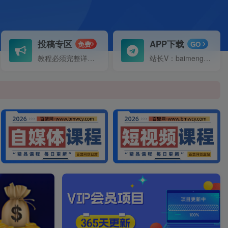
投稿专区
APP下载
免费
GO
教程必须完整详细！
站长V：baimeng1699