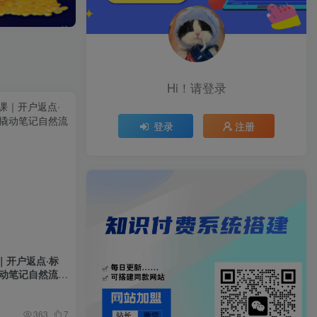
Hi！请登录
登录
注册
｜开户返点·标
撬动笔记自然流量
363
7