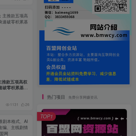
；主推款五项高权
速破零积累基础
热门项目
免费分享网赚资讯
1131
26
TOP1