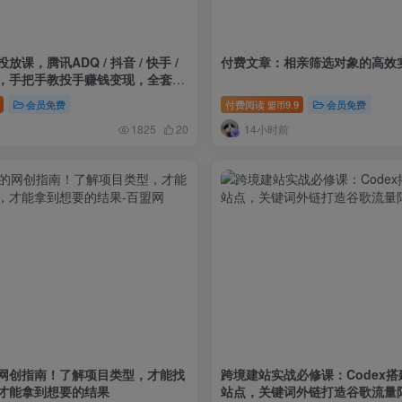
课，腾讯ADQ / 抖音 / 快手 /
付费文章：相亲筛选对象的高效
学，手把手教投手赚钱变现，全套变
单
会员免费
付费阅读
9.9
会员免费
盟币
14小时前
1825
20
网创指南！了解项目类型，才能找
跨境建站实战必修课：Codex搭建W
才能拿到想要的结果
站点，关键词外链打造谷歌流量