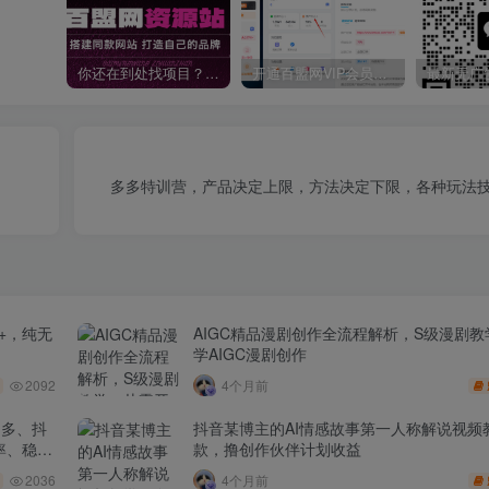
你还在到处找项目？还在当韭菜？我靠卖项目一个月收入5万+，曾经我也是个失败者。
开通百盟网VIP会员，尊享全站资源免费下载，享70%的推广提成！！【限时五折优惠】
多多特训营，产品决定上限，方法决定下限，各种玩法技
+，纯无
AIGC精品漫剧创作全流程解析，S级漫剧
学AIGC漫剧创作
2092
4个月前
多多、抖
抖音某博主的AI情感故事第一人称解说视频
率、稳盈
款，撸创作伙伴计划收益
2036
4个月前