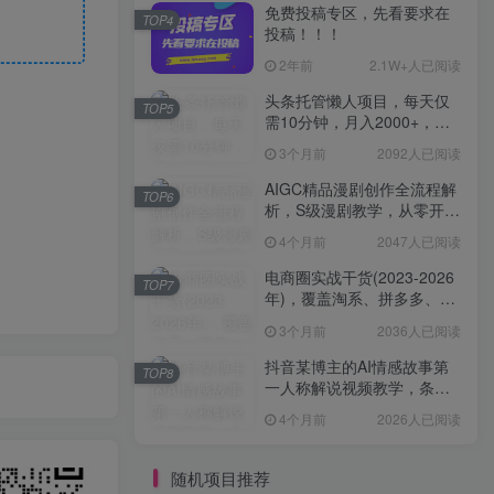
免费投稿专区，先看要求在
TOP4
投稿！！！
2年前
2.1W+人已阅读
头条托管懒人项目，每天仅
TOP5
需10分钟，月入2000+，纯
无脑操作，手机就能操作
3个月前
2092人已阅读
【揭秘】
AIGC精品漫剧创作全流程解
TOP6
析，S级漫剧教学，从零开始
学AIGC漫剧创作
4个月前
2047人已阅读
电商圈实战干货(2023-2026
TOP7
年)，覆盖淘系、拼多多、抖
音、小红书等多平台，助力
3个月前
2036人已阅读
电商人避开坑、提效率、稳
盈利(更新4月)
抖音某博主的AI情感故事第
TOP8
一人称解说视频教学，条条
爆款，撸创作伙伴计划收益
4个月前
2026人已阅读
随机项目推荐