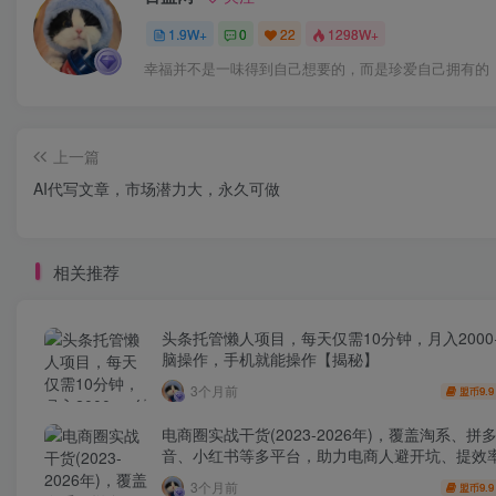
1.9W+
0
22
1298W+
幸福并不是一味得到自己想要的，而是珍爱自己拥有的
上一篇
AI代写文章，市场潜力大，永久可做
相关推荐
头条托管懒人项目，每天仅需10分钟，月入2000
脑操作，手机就能操作【揭秘】
3个月前
9.9
盟币
电商圈实战干货(2023-2026年)，覆盖淘系、拼
音、小红书等多平台，助力电商人避开坑、提效
利(更新4月)
3个月前
9.9
盟币