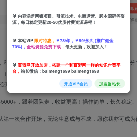
立即
🔰 内容涵盖网赚项目、引流技术、电商运营、脚本源码等资
您当前未登录！建议登陆后购买，可保
源，每日稳定更新20-50优质付费资源课程！
🔰 本站VIP
限时特惠，
￥78/年，￥99/永久 (推广佣金
70%)，
全站资源免费下载，
每天更新，欢迎加入！
，利用脚本达到一定的交易量，官方每天会赠送对应积分1
🔰
百盟网开放加盟，搭建一个和百盟网一样的知识付费平
台，
站长微信：baimeng1699 baimeng1698
，（具体根据汇率来换算）折合人民币200-700左右
变现)
开通VIP会员
加盟当站长
-5000+，跟着团队走，收益更高！操作简单，长久稳定
从第一次合作开始，无论生意成与不成，愿你我亦可成为