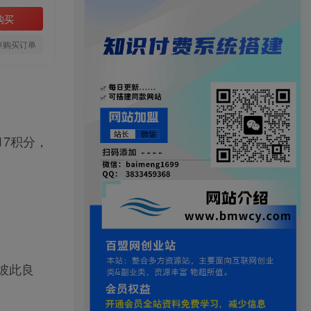
购买
存购买订单
7积分，
。
彼此良