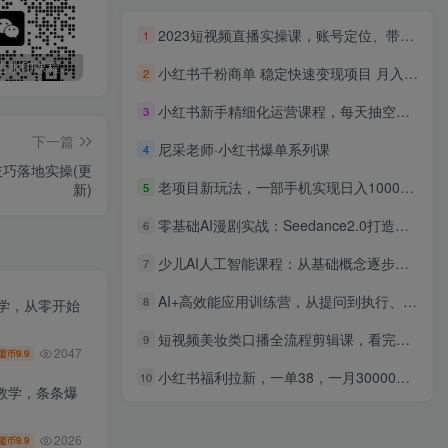
2023短视频直播实操课，账号定位、带货账号搭建、选品等
1
最新无广告水印课程资源 长期更新
免费投稿专区，先看要求在投稿！！！
头条托管懒人项目，每天仅需10分钟，月入2000+，纯无脑操作，手机就能操作【揭秘】
小红书千粉商单 稳定快速变现项目 月入过万
2
小红书新手精细化运营课程，每天抽空操作三小时，零基础小白轻松上手
3
下一篇
尼采老师·小红书爆单系列课
4
巧落地实操(更
老项目新玩法，一部手机实现日入1000+，在这个平台卖天涯神贴才是最正确的选择
新)
5
零基础AI漫剧实战：Seedance2.0打造爆款漫剧，全套资料+配套素材
6
少儿AI人工智能课程：从基础概念逐步深入到核心技术 培养全面的AI素养
7
AI+高效能应用训练营，从提问到执行、让AI打工、持续进化，实战领航，驱动商业创新与增长
8
教学，从零开始
短视频美妆类口播全流程剪辑课，看完直接上手出片
9
2047
9.9
盟币
小红书福利拉新，一单38，一月30000＋轻轻松松，0门槛小白轻松操作
10
教学，条条爆
2026
9.9
盟币