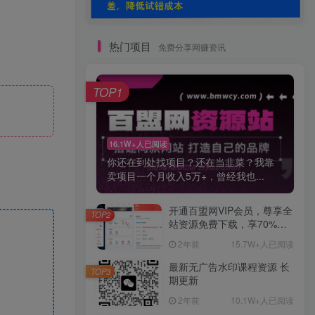
热门项目
免费分享网赚资讯
TOP1
16.1W+人已阅读
你还在到处找项目？还在当韭菜？我靠
卖项目一个月收入5万+，曾经我也...
开通百盟网VIP会员，尊享全
TOP2
站资源免费下载，享70%的
推广提成！！【限时五折优
2年前
15.7W+人已阅读
惠】
最新无广告水印课程资源 长
TOP3
期更新
2年前
10.1W+人已阅读