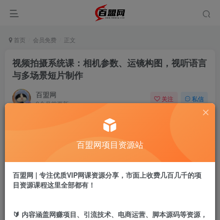
首页
会员免费
正文
视频拍摄系统课：相机参数、运镜构图，视听语言
与多场景短片制作
百盟网
关注
私信
9个月前更新
172
16
付费阅读
百盟网项目资源站
视频拍摄系统课：相机参数、运镜构图，视听语言与多场景短片制作
此内容为付费阅读，请付费后查看
9.9
百盟网 | 专注优质VIP网课资源分享，市面上收费几百几千的项
盟币
目资源课程这里全部都有！
免费
免费
年卡会员
永久会员
🔰 内容涵盖网赚项目、引流技术、电商运营、脚本源码等资源，
立即购买