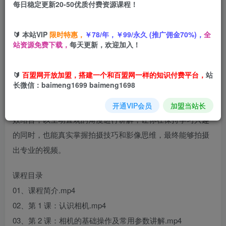
每日稳定更新20-50优质付费资源课程！
您当前未登录！建议登陆后购买，可保存购买订单
🔰 本站VIP
限时特惠，
￥78/年，￥99/永久 (推广佣金70%)，
全
站资源免费下载，
每天更新，欢迎加入！
🔰
百盟网开放加盟，搭建一个和百盟网一样的知识付费平台，
站
长微信：baimeng1699 baimeng1698
专为视频拍摄新手设计的全面指南。这套课程的目的不是为
了让你成为一个器材党，而且通过理论知识与实战操作的有
开通VIP会员
加盟当站长
效结合，以生动直观的角度进行讲解，让你在保持学习兴趣
的同时，也能真实掌握拍摄技巧和影像思维，最终能够拍摄
出专业的视频。
课程目录
01、课程简介.mp4
02、第 1 课：认识相机.mp4
03、第 2 课：相机的基础操作及常用参数讲解.mp4