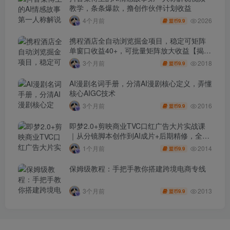
教学，条条爆款，撸创作伙伴计划收益
2026
4个月前
9.9
盟币
携程酒店全自动浏览掘金项目，稳定可矩阵
单窗口收益40+，可批量矩阵放大收益【揭
秘】
2018
3个月前
9.9
盟币
AI漫剧名词手册，分清AI漫剧核心定义，弄懂
核心AIGC技术
2016
3个月前
9.9
盟币
即梦2.0+剪映商业TVC口红广告大片实战课
｜从分镜脚本创作到AI成片+后期精修，全流
程打造品牌级产品广告
2014
1个月前
9.9
盟币
保姆级教程：手把手教你搭建跨境电商专线
2013
3个月前
9.9
盟币