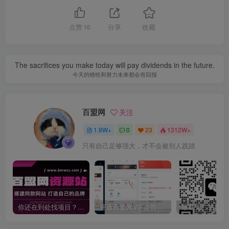
点赞
16
分享
收藏
The sacrifices you make today will pay dividends in the future.
今天的牺牲和努力未来都会有回报
百盟网
关注
1.9W+
0
23
1312W+
只有自己足够强大，才不会被别人践踏
你还在到处找项目？还在当韭菜？我靠卖项目一个月收入5万+，曾经我也是个失败者。
开通百盟网VIP会员，尊享全站资源免费下载，享70%的推广提成！！【限时五折优惠】