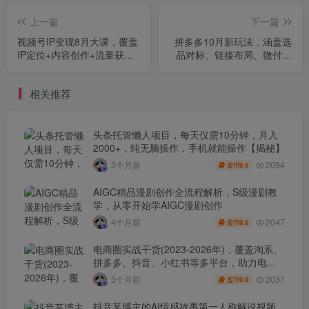
上一篇
下一篇
视频号IP变现8月大课，覆盖
拼多多10月新玩法，涵盖选
IP定位+内容创作+流量获取
品对标、链接布局、微付费
+合规运营+商业转化
推广，单店月利润破5万
相关推荐
头条托管懒人项目，每天仅需10分钟，月入
2000+，纯无脑操作，手机就能操作【揭秘】
2094
3个月前
9.9
盟币
AIGC精品漫剧创作全流程解析，S级漫剧教
学，从零开始学AIGC漫剧创作
2047
4个月前
9.9
盟币
电商圈实战干货(2023-2026年)，覆盖淘系、
拼多多、抖音、小红书等多平台，助力电商
人避开坑、提效率、稳盈利(更新4月)
2037
3个月前
9.9
盟币
抖音某博主的AI情感故事第一人称解说视频