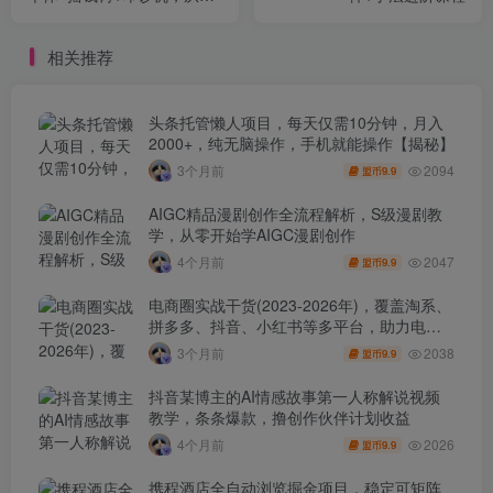
「道」到「术」层层递进
相关推荐
头条托管懒人项目，每天仅需10分钟，月入
2000+，纯无脑操作，手机就能操作【揭秘】
2094
3个月前
9.9
盟币
AIGC精品漫剧创作全流程解析，S级漫剧教
学，从零开始学AIGC漫剧创作
2047
4个月前
9.9
盟币
电商圈实战干货(2023-2026年)，覆盖淘系、
拼多多、抖音、小红书等多平台，助力电商
人避开坑、提效率、稳盈利(更新4月)
2038
3个月前
9.9
盟币
抖音某博主的AI情感故事第一人称解说视频
教学，条条爆款，撸创作伙伴计划收益
2026
4个月前
9.9
盟币
携程酒店全自动浏览掘金项目，稳定可矩阵