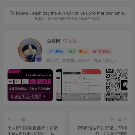
To beleve , each day the sun wll not lve up to ther own smle.
要坚信，每一天的阳光都不会辜负自己的笑容
百盟网
关注
1.9W+
0
23
1315W+
愿我们，都有能力爱自己，有余力爱别人
你还在到处找项目？还在当韭菜？我靠卖项目一个月收入5万+，曾经我也是个失败者。
开通百盟网VIP会员，尊享全站资源免费下载，享70%的推广提成！！【限时五折优惠】
上一篇
下一篇
个人IP创富终极课程：超级
PR剪辑技巧进阶课，PR插
个体=摇钱树+印钞机，从
件+手法进阶课程