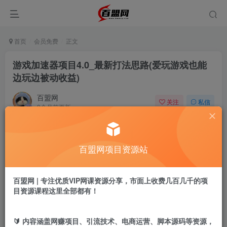
首页
会员免费
正文
游戏加速器项目4.0_最新打法思路(爱玩游戏也能
边玩边被动收益)
百盟网
关注
私信
9个月前更新
984
20
付费阅读
百盟网项目资源站
游戏加速器项目4.0_最新打法思路(爱玩游戏也能边玩边被动收益)
此内容为付费阅读，请付费后查看
9.9
百盟网 | 专注优质VIP网课资源分享，市面上收费几百几千的项
盟币
目资源课程这里全部都有！
免费
免费
年卡会员
永久会员
🔰 内容涵盖网赚项目、引流技术、电商运营、脚本源码等资源，
立即购买