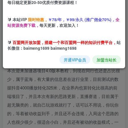
每日稳定更新20-50优质付费资源课程！
您当前未登录！建议登陆后购买，可保存购买订单
🔰 本站VIP
限时特惠，
￥78/年，￥99/永久 (推广佣金70%)，
全
游戏加速器项目
4.0_最新打法思路（爱玩游戏也能边玩边被
站资源免费下载，
每天更新，欢迎加入！
动收益）
🔰
百盟网开放加盟，搭建一个和百盟网一样的知识付费平台，
站
长微信：baimeng1699 baimeng1698
开通VIP会员
加盟当站长
本次迎来加速器项目4.0版本教程，到现在同行也还是占比很
少，属于蓝海，有大量的信息差在这行业里，目前测试的数
据抖音4000播放转化325米，在业界内也算转化比很高的前
端项目了，并且本次有新的思路更新，直播赛道，目前属于
超无脑类的，就自己玩游戏就行了，话可以不用说，你玩你
的，等着被动收益到手，并且还不会违规，入局这个思路的
人也很少很少，很适合小白，并且还有被动的收益模式，一