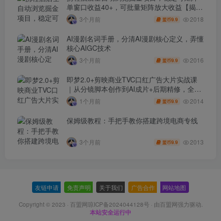
单窗口收益40+，可批量矩阵放大收益【揭
秘】
2018
3个月前
9.9
盟币
AI漫剧名词手册，分清AI漫剧核心定义，弄懂
核心AIGC技术
2016
3个月前
9.9
盟币
即梦2.0+剪映商业TVC口红广告大片实战课
｜从分镜脚本创作到AI成片+后期精修，全流
程打造品牌级产品广告
2014
1个月前
9.9
盟币
保姆级教程：手把手教你搭建跨境电商专线
2013
3个月前
9.9
盟币
友链申请
-
免责声明
-
关于我们
-
广告合作
-
网站地图
Copyright © 2023 ·
百盟网琼ICP备2024044128号
· 由
百盟网
强力驱动.
本站安全运行中