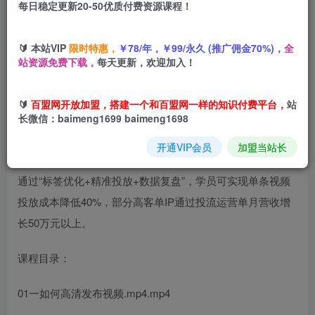
每日稳定更新20-50优质付费资源课程！
您当前未登录！建议登陆后购买，可保存购买订单
🔰 本站VIP
限时特惠，
￥78/年，￥99/永久 (推广佣金70%)，
全
站资源免费下载，
每天更新，欢迎加入！
🔰
百盟网开放加盟，搭建一个和百盟网一样的知识付费平台，
站
长微信：baimeng1699 baimeng1698
本课程为高客单同城IP投流运营课，聚焦“流量获取-精准投
放-转化提升”全链路，涵盖三大核心模块：
开通VIP会员
加盟当站长
通过“标签优化+精准投放+数据复盘”，学员可实现单条视频
投放成本降低40%，部分高客单IP通过投流运营单月营收增
长50万元以上。
课程目录：
01一如何高清发布视频.mp4.mp4