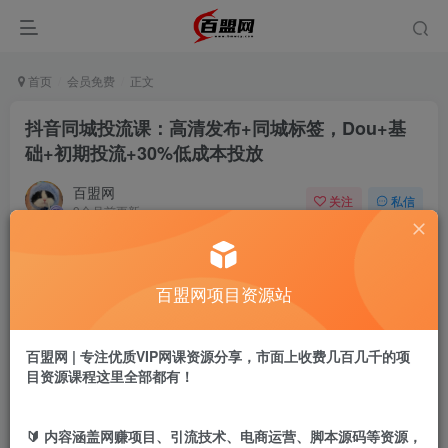
首页
会员免费
正文
抖音同城投流课：高清发布+同城标签，Dou+基
础+初期投流+30%低成本投放
百盟网
关注
私信
9个月前更新
821
11
付费阅读
百盟网项目资源站
抖音同城投流课：高清发布+同城标签，Dou+基础+初期投流+30%低成本投放
此内容为付费阅读，请付费后查看
9.9
百盟网 | 专注优质VIP网课资源分享，市面上收费几百几千的项
盟币
目资源课程这里全部都有！
免费
免费
年卡会员
永久会员
🔰 内容涵盖网赚项目、引流技术、电商运营、脚本源码等资源，
立即购买