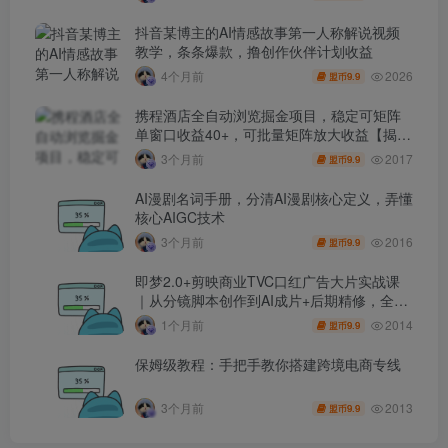
抖音某博主的AI情感故事第一人称解说视频
教学，条条爆款，撸创作伙伴计划收益
2026
4个月前
9.9
盟币
携程酒店全自动浏览掘金项目，稳定可矩阵
单窗口收益40+，可批量矩阵放大收益【揭
秘】
2017
3个月前
9.9
盟币
AI漫剧名词手册，分清AI漫剧核心定义，弄懂
核心AIGC技术
2016
3个月前
9.9
盟币
即梦2.0+剪映商业TVC口红广告大片实战课
｜从分镜脚本创作到AI成片+后期精修，全流
程打造品牌级产品广告
2014
1个月前
9.9
盟币
保姆级教程：手把手教你搭建跨境电商专线
2013
3个月前
9.9
盟币