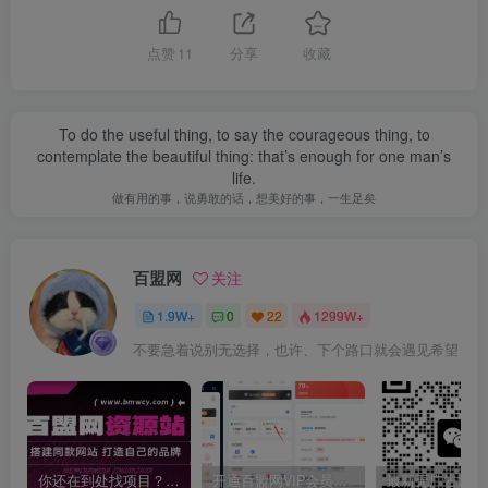
点赞
11
分享
收藏
To do the useful thing, to say the courageous thing, to
contemplate the beautiful thing: that’s enough for one man’s
life.
做有用的事，说勇敢的话，想美好的事，一生足矣
百盟网
关注
1.9W+
0
22
1299W+
不要急着说别无选择，也许、下个路口就会遇见希望
你还在到处找项目？还在当韭菜？我靠卖项目一个月收入5万+，曾经我也是个失败者。
开通百盟网VIP会员，尊享全站资源免费下载，享70%的推广提成！！【限时五折优惠】