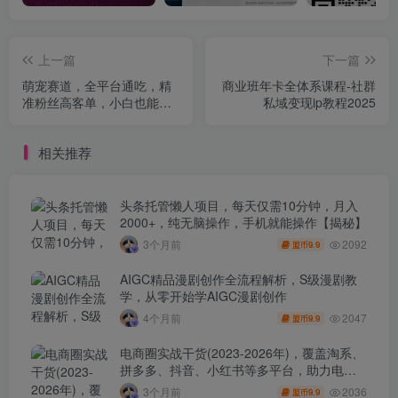
上一篇
下一篇
萌宠赛道，全平台通吃，精
商业班年卡全体系课程-社群
准粉丝高客单，小白也能轻
私域变现ip教程2025
松月入5k
相关推荐
头条托管懒人项目，每天仅需10分钟，月入
2000+，纯无脑操作，手机就能操作【揭秘】
2092
3个月前
9.9
盟币
AIGC精品漫剧创作全流程解析，S级漫剧教
学，从零开始学AIGC漫剧创作
2047
4个月前
9.9
盟币
电商圈实战干货(2023-2026年)，覆盖淘系、
拼多多、抖音、小红书等多平台，助力电商
人避开坑、提效率、稳盈利(更新4月)
2036
3个月前
9.9
盟币