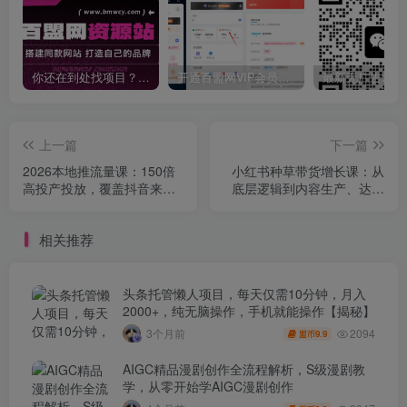
你还在到处找项目？还在当韭菜？我靠卖项目一个月收入5万+，曾经我也是个失败者。
开通百盟网VIP会员，尊享全站资源免费下载，享70%的推广提成！！【限时五折优惠】
上一篇
下一篇
2026本地推流量课：150倍
小红书种草带货增长课：从
高投产投放，覆盖抖音来客
底层逻辑到内容生产、达人
运营+线索获取全流程
对接、付费投放，全链路拆
解
相关推荐
头条托管懒人项目，每天仅需10分钟，月入
2000+，纯无脑操作，手机就能操作【揭秘】
2094
3个月前
9.9
盟币
AIGC精品漫剧创作全流程解析，S级漫剧教
学，从零开始学AIGC漫剧创作