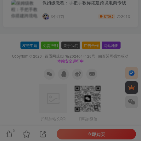
保姆级教程：手把手教你搭建跨境电商专线
2013
3个月前
9.9
盟币
友链申请
-
免责声明
-
关于我们
-
广告合作
-
网站地图
Copyright © 2023 ·
百盟网琼ICP备2024044128号
· 由
百盟网
强力驱动.
本站安全运行中
扫码加站长QQ
扫码加微信
10
立即购买