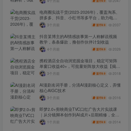
2047
4个月前
9.9
盟币
电商圈实战干货(2023-2026年)，覆盖淘系、
拼多多、抖音、小红书等多平台，助力电商
人避开坑、提效率、稳盈利(更新4月)
2037
3个月前
9.9
盟币
抖音某博主的AI情感故事第一人称解说视频
教学，条条爆款，撸创作伙伴计划收益
2026
4个月前
9.9
盟币
携程酒店全自动浏览掘金项目，稳定可矩阵
单窗口收益40+，可批量矩阵放大收益【揭
秘】
2018
3个月前
9.9
盟币
AI漫剧名词手册，分清AI漫剧核心定义，弄懂
核心AIGC技术
2016
3个月前
9.9
盟币
即梦2.0+剪映商业TVC口红广告大片实战课
｜从分镜脚本创作到AI成片+后期精修，全流
程打造品牌级产品广告
2014
1个月前
9.9
盟币