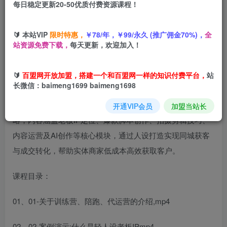
每日稳定更新20-50优质付费资源课程！
您当前未登录！建议登陆后购买，可保存购买订单
🔰 本站VIP
限时特惠，
￥78/年，￥99/永久 (推广佣金70%)，
全
站资源免费下载，
每天更新，欢迎加入！
🔰
百盟网开放加盟，搭建一个和百盟网一样的知识付费平台，
站
长微信：baimeng1699 baimeng1698
这是一门专为实体老板打造的短视频轻人设IP实战课程，系
统讲解抖音、视频号、小红书三大平台的流量算法与运营策
开通VIP会员
加盟当站长
略，内容涵盖老板IP定位、爆款脚本创作、拍摄剪辑技巧、
内容运营及AI创作等核心模块，通过人设打造实现同城获客
与成交转化，帮助实体商家低成本高效获取客户。
课程目录：
01、01-关于训练营、陪跑、代运营的介绍,mp4
02、02-案例演示:什么是轻人设老板IPmp4