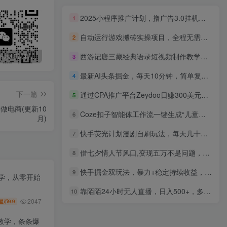
2025小程序推广计划，撸广告3.0挂机玩法，全新升级，日均1000+小白可做
1
自动运行游戏搬砖实操项目，全程无需看守操作，收益稳定，无需任何经验，长期可做【揭秘】
2
西游记唐三藏经典语录短视频制作教学，细分赛道，可做伙伴计划
最新无广告水印课程资源 长期更新
免费投稿专区，先看要求在投稿！！！
头条托管懒人项目，每天仅需10分钟，月入2000+，纯无脑操作，手机就能操作【揭秘】
3
最新AI头条掘金，每天10分钟，简单复制粘贴，小白月入2万+
4
下一篇
通过CPA推广平台Zeydoo日赚300美元：CPA Offer 付费推广方法
5
电商(更新10
Coze扣子智能体工作流一键生成“儿童卡通神话故事“短视频，全流程保姆级教学
6
月)
快手荧光计划漫剧自刷玩法，每天几十上百不是问题，有手机就能做【揭秘】
7
借七夕情人节风口,变现五万不是问题，错过再等一年！
8
快手掘金双玩法，暴力+稳定持续收益，小白也能日入1000+
9
教学，从零开始
靠陌陌24小时无人直播，日入500+，多种变现方式，落地保姆级教程
10
2047
9.9
盟币
教学，条条爆