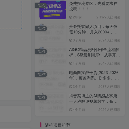
免费投稿专区，先看要求在
TOP4
投稿！！！
2年前
2.1W+人已阅读
头条托管懒人项目，每天仅
TOP5
需10分钟，月入2000+，纯
无脑操作，手机就能操作
3个月前
2094人已阅读
【揭秘】
AIGC精品漫剧创作全流程解
TOP6
析，S级漫剧教学，从零开始
学AIGC漫剧创作
4个月前
2047人已阅读
电商圈实战干货(2023-2026
TOP7
年)，覆盖淘系、拼多多、抖
音、小红书等多平台，助力
3个月前
2037人已阅读
电商人避开坑、提效率、稳
盈利(更新4月)
抖音某博主的AI情感故事第
TOP8
一人称解说视频教学，条条
爆款，撸创作伙伴计划收益
4个月前
2026人已阅读
随机项目推荐