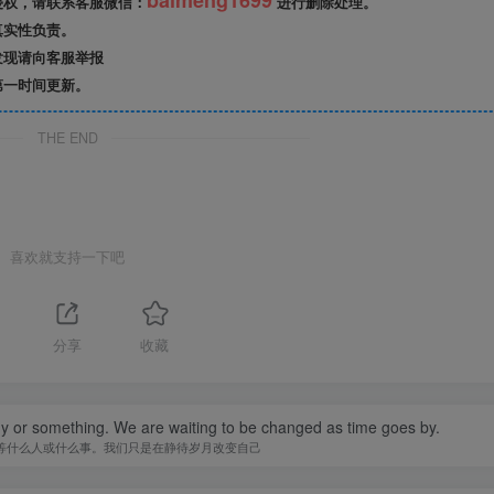
baimeng1699
侵权，请联系客服微信：
进行删除处理。
真实性负责。
发现请向客服举报
第一时间更新。
THE END
喜欢就支持一下吧
分享
收藏
y or something. We are waiting to be changed as time goes by.
等什么人或什么事。我们只是在静待岁月改变自己