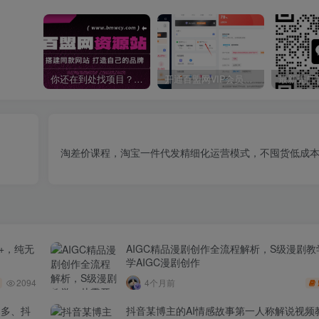
你还在到处找项目？还在当韭菜？我靠卖项目一个月收入5万+，曾经我也是个失败者。
开通百盟网VIP会员，尊享全站资源免费下载，享70%的推广提成！！【限时五折优惠】
淘差价课程，淘宝一件代发精细化运营模式，不囤货低成本做
+，纯无
AIGC精品漫剧创作全流程解析，S级漫剧
学AIGC漫剧创作
2094
4个月前
多多、抖
抖音某博主的AI情感故事第一人称解说视频