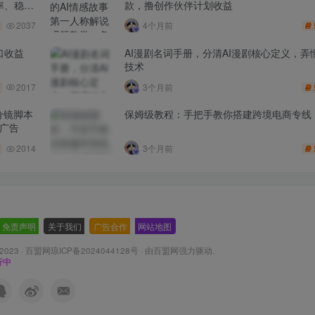
率、稳盈
款，撸创作伙伴计划收益
2037
4个月前
口收益
AI漫剧名词手册，分清AI漫剧核心定义，弄懂
技术
2017
3个月前
分镜脚本
保姆级教程：手把手教你搭建跨境电商专线
品广告
2014
3个月前
免责声明
-
关于我们
-
广告合作
-
网站地图
 2023 ·
百盟网琼ICP备2024044128号
· 由
百盟网
强力驱动.
行中