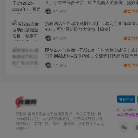
音、小红书等多平台，助力电商人避开坑、提效
利(更新4月)
3个月前
9.9
盟币
携程酒店全自动浏览掘金项目，稳定可矩阵单窗
40+，可批量矩阵放大收益【揭秘】
3个月前
9.9
盟币
即梦2.0+剪映商业TVC口红广告大片实战课｜从
创作到AI成片+后期精修，全流程打造品牌级产
1个月前
9.9
盟币
友链申请
-
Copyright ©
百盟网-全网首发各大平台项目资源、专注分享新出网
本站安全运
上vip赚钱方法、vip课程视频教程、付费网络课程以及
网赚培训，学习引流、建站、赚钱等，学项目技术从这
里开始！