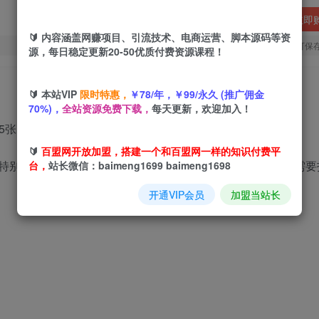
立即
🔰 内容涵盖网赚项目、引流技术、电商运营、脚本源码等资
您当前未登录！建议登陆后购买，可保
源，每日稳定更新20-50优质付费资源课程！
🔰 本站VIP
限时特惠，
￥78/年，￥99/永久 (推广佣金
70%)，
全站资源免费下载，
每天更新，欢迎加入！
🔰
百盟网开放加盟，搭建一个和百盟网一样的知识付费平
特别适合宝妈上班族或在校学生，无需手机云机即可操作不需要
台，
站长微信：baimeng1699 baimeng1698
开通VIP会员
加盟当站长