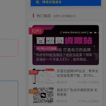
热门项目
免费分享网赚资讯
TOP1
16.1W+人已阅读
你还在到处找项目？还在当韭菜？我靠
卖项目一个月收入5万+，曾经我也...
开通百盟网VIP会员，尊享全
TOP2
站资源免费下载，享70%的
推广提成！！【限时五折优
2年前
15.7W+人已阅读
惠】
最新无广告水印课程资源 长
TOP3
期更新
2年前
10.1W+人已阅读