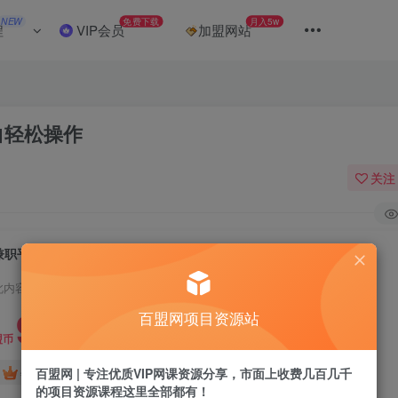
NEW
免费下载
月入5w
程
VIP会员
加盟网站
白轻松操作
关注
兼职平台搬砖项目无脑操作日入5张＋小白轻松操作
此内容为付费阅读，请付费后查看
9.9
百盟网项目资源站
盟币
免费
免费
百盟网 | 专注优质VIP网课资源分享，市面上收费几百几千
年卡会员
永久会员
的项目资源课程这里全部都有！