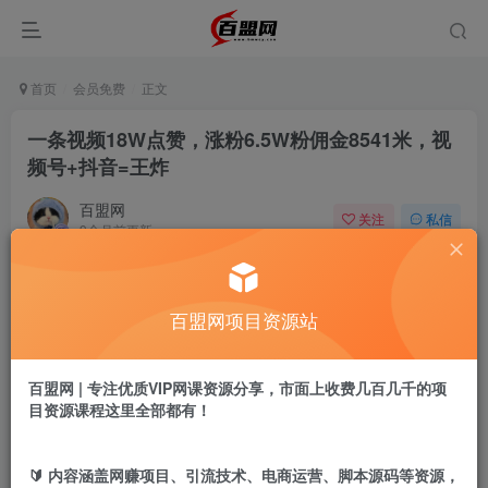
首页
会员免费
正文
一条视频18W点赞，涨粉6.5W粉佣金8541米，视
频号+抖音=王炸
百盟网
关注
私信
9个月前更新
964
6
付费阅读
百盟网项目资源站
一条视频18W点赞，涨粉6.5W粉佣金8541米，视频号+抖音=王炸
此内容为付费阅读，请付费后查看
9.9
百盟网 | 专注优质VIP网课资源分享，市面上收费几百几千的项
盟币
目资源课程这里全部都有！
免费
免费
年卡会员
永久会员
🔰 内容涵盖网赚项目、引流技术、电商运营、脚本源码等资源，
立即购买