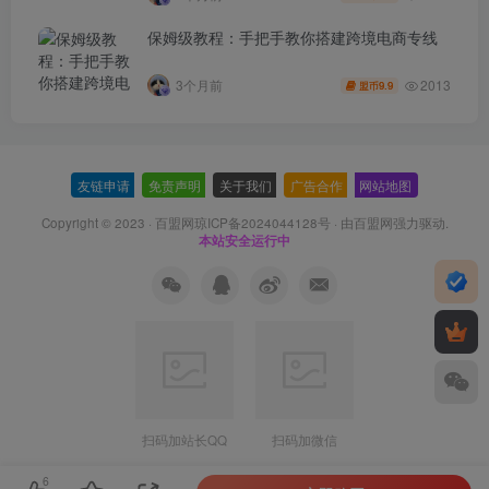
保姆级教程：手把手教你搭建跨境电商专线
2013
3个月前
9.9
盟币
友链申请
-
免责声明
-
关于我们
-
广告合作
-
网站地图
Copyright © 2023 ·
百盟网琼ICP备2024044128号
· 由
百盟网
强力驱动.
本站安全运行中
扫码加站长QQ
扫码加微信
6