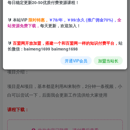
每日稳定更新20-50优质付费资源课程！
您当前未登录！建议登陆后购买，可保存购买订单
🔰 本站VIP
限时特惠，
￥78/年，￥99/永久 (推广佣金70%)，
全
一条视频18W点赞，涨粉6.5W粉佣金8541米，视频号+抖音
站资源免费下载，
每天更新，欢迎加入！
=王炸
🔰
百盟网开放加盟，搭建一个和百盟网一样的知识付费平台，
站
长微信：baimeng1699 baimeng1698
开通VIP会员
加盟当站长
项目介绍：
项目是AI项目，基本都是利用AI来制作，2分钟一条视频，小
白可以尝试一下，后面我会更新工作流供给大家使用
课程下载：
此处内容已隐藏，请付费后查看