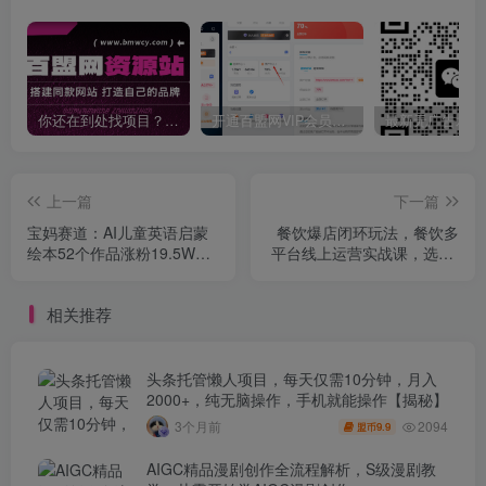
你还在到处找项目？还在当韭菜？我靠卖项目一个月收入5万+，曾经我也是个失败者。
开通百盟网VIP会员，尊享全站资源免费下载，享70%的推广提成！！【限时五折优惠】
上一篇
下一篇
宝妈赛道：AI儿童英语启蒙
餐饮爆店闭环玩法，餐饮多
绘本52个作品涨粉19.5W月
平台线上运营实战课，选址-
利润2w+
选品-获客-运营
相关推荐
头条托管懒人项目，每天仅需10分钟，月入
2000+，纯无脑操作，手机就能操作【揭秘】
2094
3个月前
9.9
盟币
AIGC精品漫剧创作全流程解析，S级漫剧教