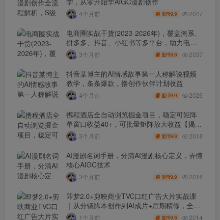
学，从零开始学AIGC漫剧创作
2047
4个月前
9.9
盟币
电商圈实战干货(2023-2026年)，覆盖淘系、
拼多多、抖音、小红书等多平台，助力电商
人避开坑、提效率、稳盈利(更新4月)
2037
3个月前
9.9
盟币
抖音某博主的AI情感故事第一人称解说视频
教学，条条爆款，撸创作伙伴计划收益
2026
4个月前
9.9
盟币
携程酒店全自动浏览掘金项目，稳定可矩阵
单窗口收益40+，可批量矩阵放大收益【揭
秘】
2018
3个月前
9.9
盟币
AI漫剧名词手册，分清AI漫剧核心定义，弄懂
核心AIGC技术
2016
3个月前
9.9
盟币
即梦2.0+剪映商业TVC口红广告大片实战课
｜从分镜脚本创作到AI成片+后期精修，全流
程打造品牌级产品广告
2014
1个月前
9.9
盟币