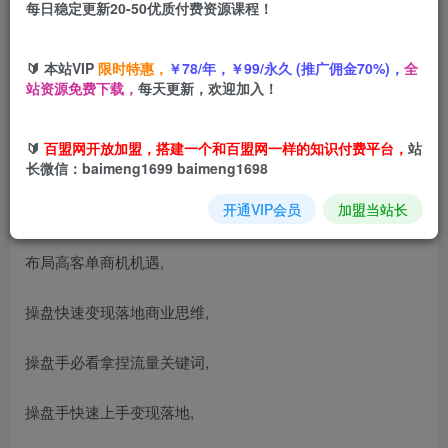
您当前未登录！建议登陆后购买，可保存购买订单
每日稳定更新20-50优质付费资源课程！
小红书自媒体咨询师IP教程，私人定制+高客单
🔰 本站VIP
限时特惠，
￥78/年，￥99/永久 (推广佣金70%)，
全
站资源免费下载，
每天更新，欢迎加入！
🔰
百盟网开放加盟，搭建一个和百盟网一样的知识付费平台，
站
课程内容：
长微信：baimeng1699 baimeng1698
开通VIP会员
加盟当站长
“免费”賺钱盈利模式
布局高客单商机机遇,
操盘快速变现落地商业思维,
操盘手必看拿捏流量关键词,
操盘手快速上手变现落地,