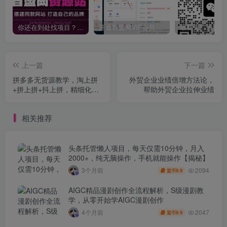
你还在到处找项目？还在当韭菜？我靠卖项目一个月收入5万+，曾经我也是个失败者。
开通百盟网VIP会员，尊享全站资源免费下载，享70%的推广提成！！【限时五折优惠】
上一篇
下一篇
拼多多无货源教学，淘上拼
外贸企业业绩倍增方法论，
+拼上拼+抖上拼，精细化蓝
帮助外贸企业拉伸业绩
海+运营进阶+终极玩法，全
套运营教程
相关推荐
头条托管懒人项目，每天仅需10分钟，月入
2000+，纯无脑操作，手机就能操作【揭秘】
2094
3个月前
9.9
盟币
AIGC精品漫剧创作全流程解析，S级漫剧教
学，从零开始学AIGC漫剧创作
2047
4个月前
9.9
盟币