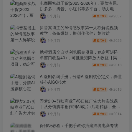
电商圈实战干货(2023-2026年)，覆盖淘系、
拼多多、抖音、小红书等多平台，助力电商
人避开坑、提效率、稳盈利(更新4月)
2037
3个月前
9.9
盟币
抖音某博主的AI情感故事第一人称解说视频
教学，条条爆款，撸创作伙伴计划收益
2026
4个月前
9.9
盟币
携程酒店全自动浏览掘金项目，稳定可矩阵
单窗口收益40+，可批量矩阵放大收益【揭
秘】
2018
3个月前
9.9
盟币
AI漫剧名词手册，分清AI漫剧核心定义，弄懂
核心AIGC技术
2016
3个月前
9.9
盟币
即梦2.0+剪映商业TVC口红广告大片实战课
｜从分镜脚本创作到AI成片+后期精修，全流
程打造品牌级产品广告
2014
1个月前
9.9
盟币
保姆级教程：手把手教你搭建跨境电商专线