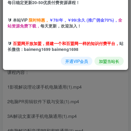
每日稳定更新20-50优质付费资源课程！
您当前未登录！建议登陆后购买，可保存购买订单
🔰 本站VIP
限时特惠，
￥78/年，￥99/永久 (推广佣金70%)，
全
AI影视解说项目
，电影解说爆款制作全流程，新手也能快速
站资源免费下载，
每天更新，欢迎加入！
掌握
🔰
百盟网开放加盟，搭建一个和百盟网一样的知识付费平台，
站
长微信：baimeng1699 baimeng1698
开通VIP会员
加盟当站长
课程内容：
1影视解说理论课手机电脑通用(1).mp4
2电脑PR剪辑软件下载与安装(1).mp4
3Ai解说文案课手机电脑通用(1).mp4
4电脑解说配音课PR和剪映通用(1).mp4