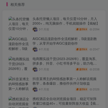
相关推荐
头条托管懒人项目，每天仅需10分钟，月入
2000+，纯无脑操作，手机就能操作【揭秘】
2094
3个月前
9.9
盟币
AIGC精品漫剧创作全流程解析，S级漫剧教
学，从零开始学AIGC漫剧创作
2047
4个月前
9.9
盟币
电商圈实战干货(2023-2026年)，覆盖淘系、
拼多多、抖音、小红书等多平台，助力电商
人避开坑、提效率、稳盈利(更新4月)
2038
3个月前
9.9
盟币
抖音某博主的AI情感故事第一人称解说视频
教学，条条爆款，撸创作伙伴计划收益
2026
4个月前
9.9
盟币
携程酒店全自动浏览掘金项目，稳定可矩阵
单窗口收益40+，可批量矩阵放大收益【揭
秘】