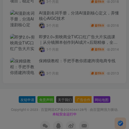
2018
3个月前
9.9
盟币
AI漫剧名词手册，分清AI漫剧核心定义，弄懂
核心AIGC技术
2016
3个月前
9.9
盟币
即梦2.0+剪映商业TVC口红广告大片实战课
｜从分镜脚本创作到AI成片+后期精修，全流
程打造品牌级产品广告
2014
1个月前
9.9
盟币
保姆级教程：手把手教你搭建跨境电商专线
2013
3个月前
9.9
盟币
友链申请
-
免责声明
-
关于我们
-
广告合作
-
网站地图
Copyright © 2023 ·
百盟网琼ICP备2024044128号
· 由
百盟网
强力驱动.
本站安全运行中