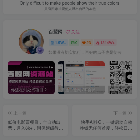
Only difficult to make people show their true colors.
只有困难才能使人显出自己的本色
百盟网
关注
1.9W+
0
23
1314W+
如果没有切实执行，再好的点子也是徒劳
你还在到处找项目？还在当韭菜？我靠卖项目一个月收入5万+，曾经我也是个失败者。
开通百盟网VIP会员，尊享全站资源免费下载，享70%的推广提成！！【限时五折优惠】
上一篇
下一篇
低价电影票项目，全自动出
快手AI挂G，一键启动自动
票，月入6k+，附保姆级教程
挣钱无任何难度，轻松日入
【揭秘】
30—100+【揭秘】