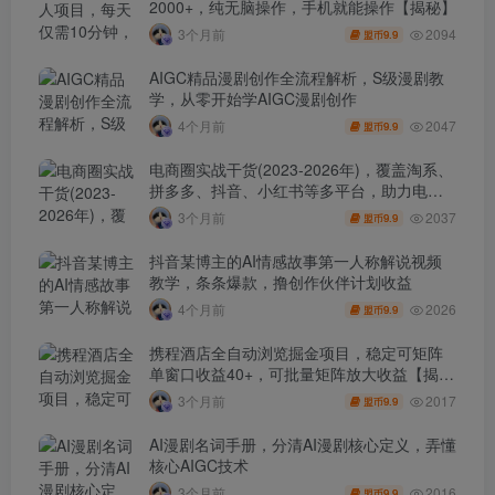
2000+，纯无脑操作，手机就能操作【揭秘】
2094
3个月前
9.9
盟币
AIGC精品漫剧创作全流程解析，S级漫剧教
学，从零开始学AIGC漫剧创作
2047
4个月前
9.9
盟币
电商圈实战干货(2023-2026年)，覆盖淘系、
拼多多、抖音、小红书等多平台，助力电商
人避开坑、提效率、稳盈利(更新4月)
2037
3个月前
9.9
盟币
抖音某博主的AI情感故事第一人称解说视频
教学，条条爆款，撸创作伙伴计划收益
2026
4个月前
9.9
盟币
携程酒店全自动浏览掘金项目，稳定可矩阵
单窗口收益40+，可批量矩阵放大收益【揭
秘】
2017
3个月前
9.9
盟币
AI漫剧名词手册，分清AI漫剧核心定义，弄懂
核心AIGC技术
2016
3个月前
9.9
盟币