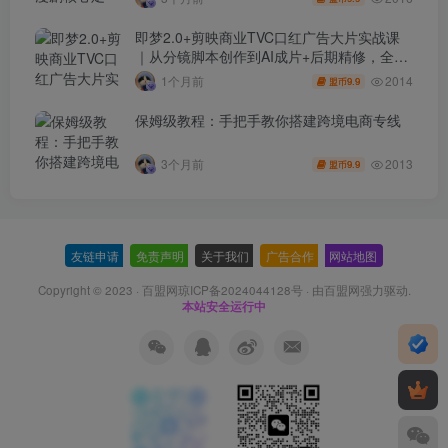
即梦2.0+剪映商业TVC口红广告大片实战课
｜从分镜脚本创作到AI成片+后期精修，全流
程打造品牌级产品广告
2014
1个月前
9.9
盟币
保姆级教程：手把手教你搭建跨境电商专线
2013
3个月前
9.9
盟币
友链申请
-
免责声明
-
关于我们
-
广告合作
-
网站地图
Copyright © 2023 ·
百盟网琼ICP备2024044128号
· 由
百盟网
强力驱动.
本站安全运行中