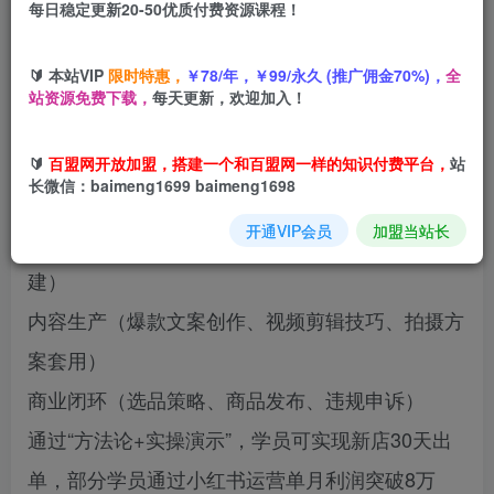
每日稳定更新20-50优质付费资源课程！
您当前未登录！建议登陆后购买，可保存购买订单
🔰 本站VIP
限时特惠，
￥78/年，￥99/永久 (推广佣金70%)，
全
站资源免费下载，
每天更新，欢迎加入！
本课程为小红书电商全链路运营课，聚焦“流量获
🔰
百盟网开放加盟，搭建一个和百盟网一样的知识付费平台，
站
取-内容生产-商业变现”三维体系，核心模块包括：
长微信：baimeng1699 baimeng1698
开通VIP会员
加盟当站长
流量运营（平台算法解析、搜索起号法、矩阵搭
建）
内容生产（爆款文案创作、视频剪辑技巧、拍摄方
案套用）
商业闭环（选品策略、商品发布、违规申诉）
通过“方法论+实操演示”，学员可实现新店30天出
单，部分学员通过小红书运营单月利润突破8万