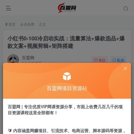
首页
会员免费
正文
小红书0-100冷启动实战：流量算法+爆款选品+爆
款文案+视频剪辑+矩阵搭建
百盟网
关注
私信
9个月前更新
320
20
付费阅读
百盟网项目资源站
小红书0-100冷启动实战：流量算法+爆款选品+爆款文案+视频剪辑+矩阵搭建
此内容为付费阅读，请付费后查看
9.9
百盟网 | 专注优质VIP网课资源分享，市面上收费几百几千的项
盟币
目资源课程这里全部都有！
免费
免费
年卡会员
永久会员
🔰 内容涵盖网赚项目、引流技术、电商运营、脚本源码等资源，
立即购买