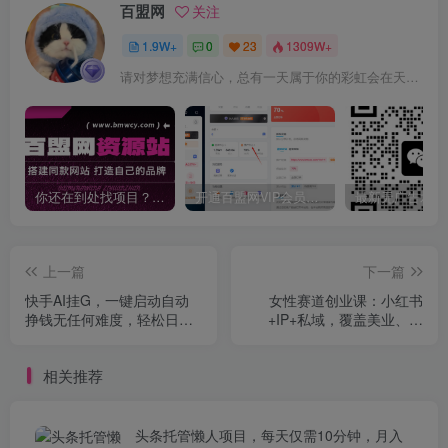
百盟网
关注
1.9W+
0
23
1309W+
请对梦想充满信心，总有一天属于你的彩虹会在天空微笑
你还在到处找项目？还在当韭菜？我靠卖项目一个月收入5万+，曾经我也是个失败者。
开通百盟网VIP会员，尊享全站资源免费下载，享70%的推广提成！！【限时五折优惠】
上一篇
下一篇
快手AI挂G，一键启动自动
女性赛道创业课：小红书
挣钱无任何难度，轻松日入
+IP+私域，覆盖美业、情
30—100+【揭秘】
感、培训，解锁年赚百万路
径
相关推荐
头条托管懒人项目，每天仅需10分钟，月入