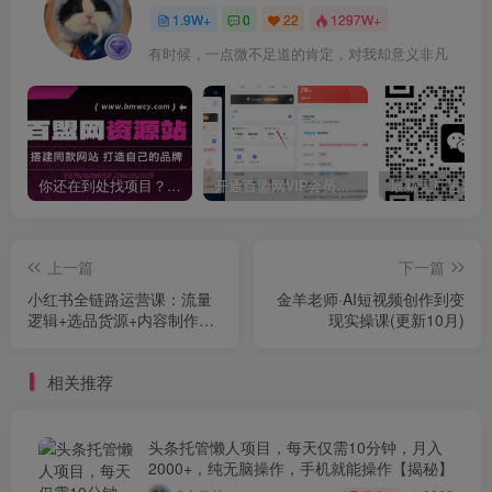
1.9W+
0
22
1297W+
有时候，一点微不足道的肯定，对我却意义非凡
你还在到处找项目？还在当韭菜？我靠卖项目一个月收入5万+，曾经我也是个失败者。
开通百盟网VIP会员，尊享全站资源免费下载，享70%的推广提成！！【限时五折优惠】
上一篇
下一篇
小红书全链路运营课：流量
金羊老师·AI短视频创作到变
逻辑+选品货源+内容制作
现实操课(更新10月)
+矩阵起号，新手也能赚钱
相关推荐
头条托管懒人项目，每天仅需10分钟，月入
2000+，纯无脑操作，手机就能操作【揭秘】