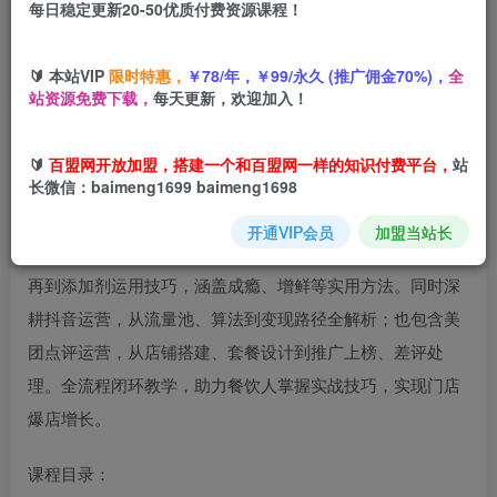
每日稳定更新20-50优质付费资源课程！
您当前未登录！建议登陆后购买，可保存购买订单
🔰 本站VIP
限时特惠，
￥78/年，￥99/永久 (推广佣金70%)，
全
站资源免费下载，
每天更新，欢迎加入！
🔰
百盟网开放加盟，搭建一个和百盟网一样的知识付费平台，
站
长微信：baimeng1699 baimeng1698
课程介绍：
开通VIP会员
加盟当站长
从前期选址入手，详解商圈调查、人流量测算等核心要点；
再到添加剂运用技巧，涵盖成瘾、增鲜等实用方法。同时深
耕抖音运营，从流量池、算法到变现路径全解析；也包含美
团点评运营，从店铺搭建、套餐设计到推广上榜、差评处
理。全流程闭环教学，助力餐饮人掌握实战技巧，实现门店
爆店增长。
课程目录：