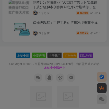
即梦2.0+剪映商业TVC口红广告大片实战课
｜从分镜脚本创作到AI成片+后期精修，全流
程打造品牌级产品广告
2014
1个月前
9.9
盟币
保姆级教程：手把手教你搭建跨境电商专线
2013
3个月前
9.9
盟币
友链申请
-
免责声明
-
关于我们
-
广告合作
-
网站地图
Copyright © 2023 ·
百盟网琼ICP备2024044128号
· 由
百盟网
强力驱动.
本站安全运行中