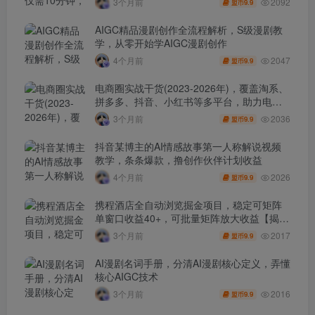
2092
3个月前
9.9
盟币
AIGC精品漫剧创作全流程解析，S级漫剧教
学，从零开始学AIGC漫剧创作
2047
4个月前
9.9
盟币
电商圈实战干货(2023-2026年)，覆盖淘系、
拼多多、抖音、小红书等多平台，助力电商
人避开坑、提效率、稳盈利(更新4月)
2036
3个月前
9.9
盟币
抖音某博主的AI情感故事第一人称解说视频
教学，条条爆款，撸创作伙伴计划收益
2026
4个月前
9.9
盟币
携程酒店全自动浏览掘金项目，稳定可矩阵
单窗口收益40+，可批量矩阵放大收益【揭
秘】
2017
3个月前
9.9
盟币
AI漫剧名词手册，分清AI漫剧核心定义，弄懂
核心AIGC技术
2016
3个月前
9.9
盟币