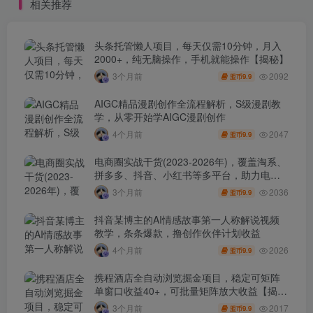
相关推荐
头条托管懒人项目，每天仅需10分钟，月入
2000+，纯无脑操作，手机就能操作【揭秘】
2092
3个月前
9.9
盟币
AIGC精品漫剧创作全流程解析，S级漫剧教
学，从零开始学AIGC漫剧创作
2047
4个月前
9.9
盟币
电商圈实战干货(2023-2026年)，覆盖淘系、
拼多多、抖音、小红书等多平台，助力电商
人避开坑、提效率、稳盈利(更新4月)
2036
3个月前
9.9
盟币
抖音某博主的AI情感故事第一人称解说视频
教学，条条爆款，撸创作伙伴计划收益
2026
4个月前
9.9
盟币
携程酒店全自动浏览掘金项目，稳定可矩阵
单窗口收益40+，可批量矩阵放大收益【揭
秘】
2017
3个月前
9.9
盟币