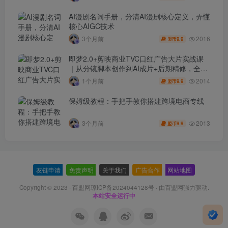
AI漫剧名词手册，分清AI漫剧核心定义，弄懂
核心AIGC技术
2016
3个月前
9.9
盟币
即梦2.0+剪映商业TVC口红广告大片实战课
｜从分镜脚本创作到AI成片+后期精修，全流
程打造品牌级产品广告
2014
1个月前
9.9
盟币
保姆级教程：手把手教你搭建跨境电商专线
2013
3个月前
9.9
盟币
友链申请
-
免责声明
-
关于我们
-
广告合作
-
网站地图
Copyright © 2023 ·
百盟网琼ICP备2024044128号
· 由
百盟网
强力驱动.
本站安全运行中