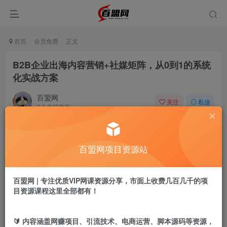
首页
会员免费
正文
B2B企业出海内容营销+社媒矩阵，从0到1的系统
化实战方案
百盟网
关注
私信
9个月前更新
646
2
付费阅读
百盟网项目资源站
B2B企业出海内容营销+社媒矩阵，从0到1的系统化实战方案
此内容为付费阅读，请付费后查看
9.9
百盟网 | 专注优质VIP网课资源分享，市面上收费几百几千的项
盟币
目资源课程这里全部都有！
免费
免费
年卡会员
永久会员
🔰 内容涵盖网赚项目、引流技术、电商运营、脚本源码等资源，
立即购买