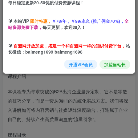
每日稳定更新20-50优质付费资源课程！
您当前未登录！建议登陆后购买，可保存购买订单
🔰 本站VIP
限时特惠，
￥78/年，￥99/永久 (推广佣金70%)，
全
B2B企业出海内容营销+社媒矩阵，从0到1的系统化实战方
站资源免费下载，
每天更新，欢迎加入！
案
🔰
百盟网开放加盟，搭建一个和百盟网一样的知识付费平台，
站
长微信：baimeng1699 baimeng1698
开通VIP会员
加盟当站长
课程介绍
本课程专为寻求突破的B2B出海企业量身定制。它不是零散
的技巧分享，而是一套从0到1的系统化实战方案。我们将深
入讲解如何将内容营销与社媒矩阵深度融合，打造属于企业
自己的、持续产生高质量询盘的“流量引擎”。
课程目录