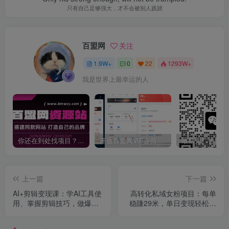
只有自己足够强大，才不会被别人践踏
百盟网
关注
1.9W+
0
22
1293W+
我是世界上最幸运的人
你还在到处找项目？还在当韭菜？我靠卖项目一个月收入5万+，曾经我也是个失败者。
开通百盟网VIP会员，尊享全站资源免费下载，享70%的推广提成！！【限时五折优惠】
上一篇
下一篇
AI+剪辑变现课：学AI工具使
高转化私域女粉项目：每单
用、掌握剪辑技巧，做爆款
稳賺29米，单日变现轻松破
视频，接任务带货
3张+最好做的女粉项目