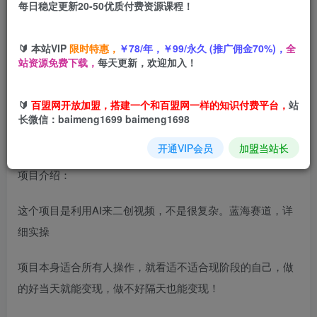
每日稳定更新20-50优质付费资源课程！
您当前未登录！建议登陆后购买，可保存购买订单
🔰 本站VIP
限时特惠，
￥78/年，￥99/永久 (推广佣金70%)，
全
漫画故事赛道，单日变现1k，全流程详细拆解【手把手详细
站资源免费下载，
每天更新，欢迎加入！
教程】
🔰
百盟网开放加盟，搭建一个和百盟网一样的知识付费平台，
站
长微信：baimeng1699 baimeng1698
开通VIP会员
加盟当站长
项目介绍：
这个项目是利用AI来二创视频，不是很复杂。蓝海赛道，详
细实操
项目本身适合所有人操作，就看适不适合现阶段的自己，做
的好当天就能变现，做不好隔天也能变现！