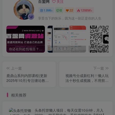
百盟网
关注
1.9W+
0
22
1298W+
享受当下的快乐，因为这一刻正是你的人生
你还在到处找项目？还在当韭菜？我靠卖项目一个月收入5万+，曾经我也是个失败者。
开通百盟网VIP会员，尊享全站资源免费下载，享70%的推广提成！！【限时五折优惠】
上一篇
下一篇
鹿鼎山系列内部课程(更新
视频号分成新红利！懒人玩
2025年10月)专注缠论教
法十秒生成视频，不用剪辑
学，行情分析、学习答疑、
不用拍摄，手机一键操作，
机会提示、实操讲解
单日1k+【揭秘】
相关推荐
头条托管懒人项目，每天仅需10分钟，月入
2000+，纯无脑操作，手机就能操作【揭秘】