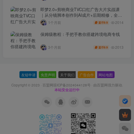
即梦2.0+剪映商业TVC口红广告大片实战课
｜从分镜脚本创作到AI成片+后期精修，全流
程打造品牌级产品广告
2014
1个月前
9.9
盟币
保姆级教程：手把手教你搭建跨境电商专线
2013
3个月前
9.9
盟币
友链申请
-
免责声明
-
关于我们
-
广告合作
-
网站地图
Copyright © 2023 ·
百盟网琼ICP备2024044128号
· 由
百盟网
强力驱动.
本站安全运行中