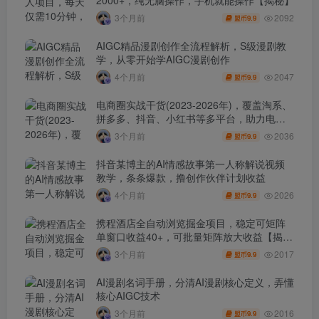
2092
3个月前
9.9
盟币
AIGC精品漫剧创作全流程解析，S级漫剧教
学，从零开始学AIGC漫剧创作
2047
4个月前
9.9
盟币
电商圈实战干货(2023-2026年)，覆盖淘系、
拼多多、抖音、小红书等多平台，助力电商
人避开坑、提效率、稳盈利(更新4月)
2036
3个月前
9.9
盟币
抖音某博主的AI情感故事第一人称解说视频
教学，条条爆款，撸创作伙伴计划收益
2026
4个月前
9.9
盟币
携程酒店全自动浏览掘金项目，稳定可矩阵
单窗口收益40+，可批量矩阵放大收益【揭
秘】
2017
3个月前
9.9
盟币
AI漫剧名词手册，分清AI漫剧核心定义，弄懂
核心AIGC技术
2016
3个月前
9.9
盟币