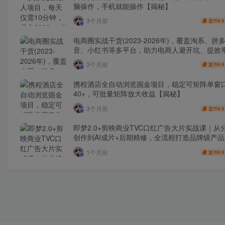
脑操作，手机就能操作【揭秘】
3个月前
9.9
盟币
电商圈实战干货(2023-2026年)，覆盖淘系、拼
音、小红书等多平台，助力电商人避开坑、提效
利(更新4月)
3个月前
9.9
盟币
携程酒店全自动浏览掘金项目，稳定可矩阵单窗
40+，可批量矩阵放大收益【揭秘】
3个月前
9.9
盟币
即梦2.0+剪映商业TVC口红广告大片实战课｜从
创作到AI成片+后期精修，全流程打造品牌级产
1个月前
9.9
盟币