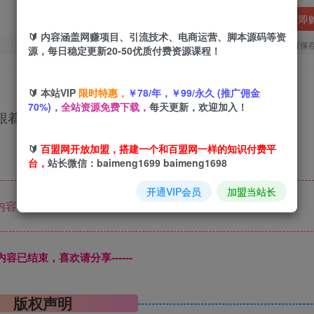
立即
🔰 内容涵盖网赚项目、引流技术、电商运营、脚本源码等资
您当前未登录！建议登陆后购买，可保
源，每日稳定更新20-50优质付费资源课程！
🔰 本站VIP
限时特惠，
￥78/年，￥99/永久 (推广佣金
70%)，
全站资源免费下载，
每天更新，欢迎加入！
跟着干就完了
🔰
百盟网开放加盟，搭建一个和百盟网一样的知识付费平
台，
站长微信：baimeng1699 baimeng1698
开通VIP会员
加盟当站长
内容已隐藏，请付费后查看
本页内容已结束，喜欢请分享------
版权声明