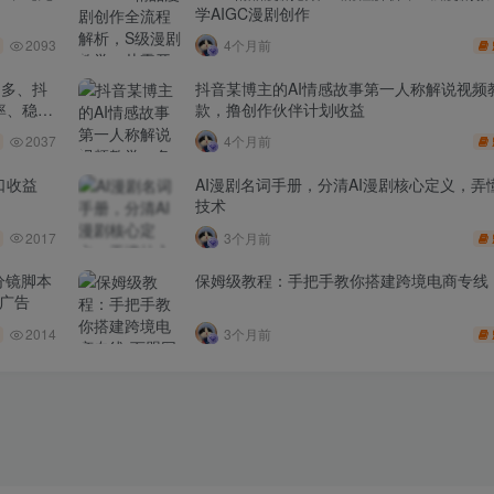
学AIGC漫剧创作
2093
4个月前
多多、抖
抖音某博主的AI情感故事第一人称解说视频
率、稳盈
款，撸创作伙伴计划收益
2037
4个月前
口收益
AI漫剧名词手册，分清AI漫剧核心定义，弄懂
技术
2017
3个月前
分镜脚本
保姆级教程：手把手教你搭建跨境电商专线
品广告
2014
3个月前