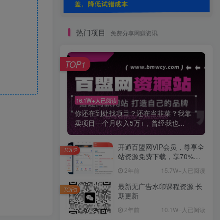
热门项目
免费分享网赚资讯
TOP1
16.1W+人已阅读
你还在到处找项目？还在当韭菜？我靠
卖项目一个月收入5万+，曾经我也...
开通百盟网VIP会员，尊享全
TOP2
站资源免费下载，享70%的
推广提成！！【限时五折优
2年前
15.7W+人已阅读
惠】
最新无广告水印课程资源 长
TOP3
期更新
2年前
10.1W+人已阅读