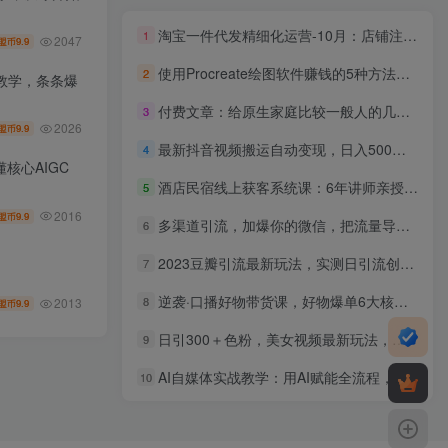
淘宝一件代发精细化运营-10月：店铺注册+货源对接+零囤货，单店月入1.5w
1
2047
9.9
盟币
使用Procreate绘图软件赚钱的5种方法，轻松月入3700美元，操作简单
2
教学，条条爆
付费文章：给原生家庭比较一般人的几点建议，打破阶层局限，实现个人与家族代际向上跃升
3
2026
9.9
盟币
最新抖音视频搬运自动变现，日入500＋！每天两小时，有手就行
4
核心AIGC
酒店民宿线上获客系统课：6年讲师亲授×抖音小红书视频号×账号起号×爆款选题×直播落地×店铺运营×投流
5
2016
9.9
盟币
多渠道引流，加爆你的微信，把流量导入到私域，这是每一个想要在互联网赚钱的人必须掌握的底层能力
6
2023豆瓣引流最新玩法，实测日引流创业粉300＋（7节视频课）
7
逆袭·口播好物带货课，好物爆单6大核心，口播带货强化训练营
8
2013
9.9
盟币
日引300＋色粉，美女视频最新玩法，发一个爆一个
9
AI自媒体实战教学：用AI赋能全流程，从0到1轻松做自媒体
10