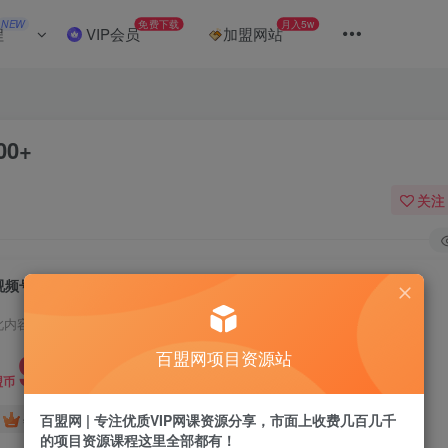
NEW
免费下载
月入5w
程
VIP会员
加盟网站
0+
关注
视频号橱窗带货，小白轻松入手，日入2000+
此内容为付费阅读，请付费后查看
9.9
百盟网项目资源站
盟币
免费
免费
百盟网 | 专注优质VIP网课资源分享，市面上收费几百几千
年卡会员
永久会员
的项目资源课程这里全部都有！