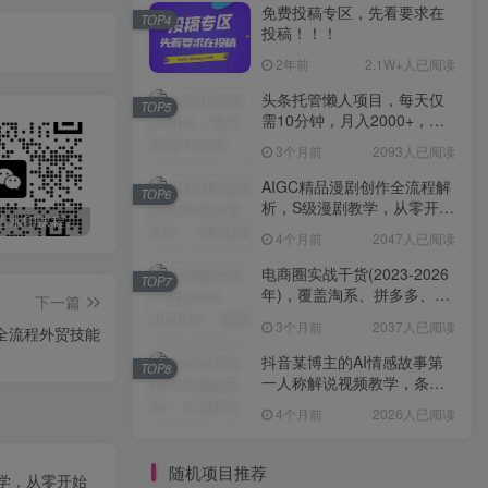
免费投稿专区，先看要求在
TOP4
投稿！！！
2年前
2.1W+人已阅读
头条托管懒人项目，每天仅
TOP5
需10分钟，月入2000+，纯
无脑操作，手机就能操作
3个月前
2093人已阅读
【揭秘】
AIGC精品漫剧创作全流程解
TOP6
析，S级漫剧教学，从零开始
最新无广告水印课程资源 长期更新
免费投稿专区，先看要求在投稿！！！
头条托管懒人项目，每天仅需10分钟，月入2000+，纯无脑操作，手机就能操作【揭秘】
学AIGC漫剧创作
4个月前
2047人已阅读
电商圈实战干货(2023-2026
TOP7
年)，覆盖淘系、拼多多、抖
下一篇
音、小红书等多平台，助力
3个月前
2037人已阅读
全流程外贸技能
电商人避开坑、提效率、稳
盈利(更新4月)
抖音某博主的AI情感故事第
TOP8
一人称解说视频教学，条条
爆款，撸创作伙伴计划收益
4个月前
2026人已阅读
随机项目推荐
教学，从零开始