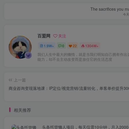
The sacrifices you ma
今
百盟网
关注
1.9W+
0
22
1304W+
我们人生中最大的懒惰，就是当我们明知自己拥有作出
能力，却不去主动改变而是放任它的生活态度
上一篇
商业咨询变现落地课：IP定位/视觉营销/流量转化，单客单价提升30
相关推荐
头条托管懒人项目，每天仅需10分钟，月入2000