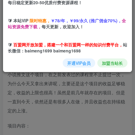
每日稳定更新20-50优质付费资源课程！
您当前未登录！建议登陆后购买，可保存购买订单
🔰 本站VIP
限时特惠，
￥78/年，￥99/永久 (推广佣金70%)，
全
小说推文最新玩法
，助力月入5位数【番茄盘点国漫】玩法，
站资源免费下载，
每天更新，欢迎加入！
看完就可以操作
🔰
百盟网开放加盟，搭建一个和百盟网一样的知识付费平台，
站
长微信：baimeng1699 baimeng1698
开通VIP会员
加盟当站长
小说推文这个项目，在之前发表过的课程里不止提过一次，
为什么今天又拿出来讲呢，主要还是这个项目的收益足够稳
定，收益的上限也很高！虽然是前几年就存在的项目。但是
一直到今天，依然还是有很多人在做，并且收益也在持续稳
定的上涨。
项目内容：