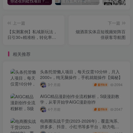
你还在到处找项目？还在当韭菜？我靠卖项目一个月收入5万+，曾经我也是个失败者。
开通百盟网VIP会员，尊享全站资源免费下载，享70%的推广提成！！【限时五折优惠】
上一篇
下一篇
【实测案例】私域新玩法，
烟酒茶实体店短视频矩阵百
日引30+精准粉，转化率
倍获客导航图
50%，新人照做也能出单！
相关推荐
头条托管懒人项目，每天仅需10分钟，月入
2000+，纯无脑操作，手机就能操作【揭秘】
2094
3个月前
9.9
盟币
AIGC精品漫剧创作全流程解析，S级漫剧教
学，从零开始学AIGC漫剧创作
2047
4个月前
9.9
盟币
电商圈实战干货(2023-2026年)，覆盖淘系、
拼多多、抖音、小红书等多平台，助力电商
人避开坑、提效率、稳盈利(更新4月)