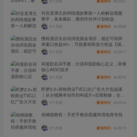
2037
3个月前
9.9
盟币
抖音某博主的AI情感故事第一人称解说视频
教学，条条爆款，撸创作伙伴计划收益
2026
4个月前
9.9
盟币
携程酒店全自动浏览掘金项目，稳定可矩阵
单窗口收益40+，可批量矩阵放大收益【揭
秘】
2017
3个月前
9.9
盟币
AI漫剧名词手册，分清AI漫剧核心定义，弄懂
核心AIGC技术
2016
3个月前
9.9
盟币
即梦2.0+剪映商业TVC口红广告大片实战课
｜从分镜脚本创作到AI成片+后期精修，全流
程打造品牌级产品广告
2014
1个月前
9.9
盟币
保姆级教程：手把手教你搭建跨境电商专线
2013
3个月前
9.9
盟币