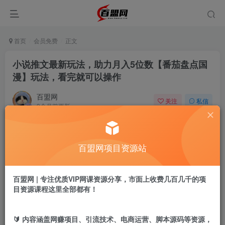
首页
会员免费
正文
小说推文最新玩法，助力月入5位数【番茄盘点国
漫】玩法，看完就可以操作
百盟网
关注
私信
9个月前更新
680
9
付费阅读
百盟网项目资源站
小说推文最新玩法，助力月入5位数【番茄盘点国漫】玩法，看完就可以操作
此内容为付费阅读，请付费后查看
9.9
百盟网 | 专注优质VIP网课资源分享，市面上收费几百几千的项
盟币
目资源课程这里全部都有！
免费
免费
年卡会员
永久会员
🔰 内容涵盖网赚项目、引流技术、电商运营、脚本源码等资源，
立即购买