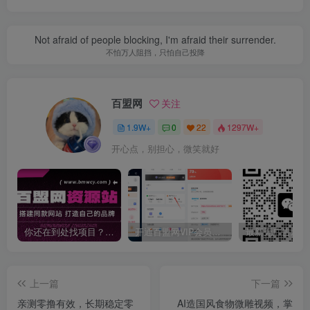
Not afraid of people blocking, I'm afraid their surrender.
不怕万人阻挡，只怕自己投降
百盟网
关注
1.9W+
0
22
1297W+
开心点，别担心，微笑就好
你还在到处找项目？还在当韭菜？我靠卖项目一个月收入5万+，曾经我也是个失败者。
开通百盟网VIP会员，尊享全站资源免费下载，享70%的推广提成！！【限时五折优惠】
上一篇
下一篇
亲测零撸有效，长期稳定零
AI造国风食物微雕视频，掌