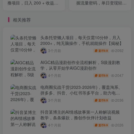
撸项目，日入 200 + 收益不
握流量密码，单日变现轻松
封顶！苹果安卓都能做！
破千
相关推荐
头条托管懒人项目，每天仅需10分钟，月入
2000+，纯无脑操作，手机就能操作【揭秘】
2092
3个月前
9.9
盟币
AIGC精品漫剧创作全流程解析，S级漫剧教
学，从零开始学AIGC漫剧创作
2047
4个月前
9.9
盟币
电商圈实战干货(2023-2026年)，覆盖淘系、
拼多多、抖音、小红书等多平台，助力电商
人避开坑、提效率、稳盈利(更新4月)
2036
3个月前
9.9
盟币
抖音某博主的AI情感故事第一人称解说视频
教学，条条爆款，撸创作伙伴计划收益
2026
4个月前
9.9
盟币