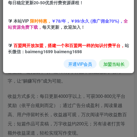
每日稳定更新20-50优质付费资源课程！
您当前未登录！建议登陆后购买，可保存购买订单
🔰 本站VIP
限时特惠，
￥78/年，￥99/永久 (推广佣金70%)，
全
站资源免费下载，
每天更新，欢迎加入！
🔰
百盟网开放加盟，搭建一个和百盟网一样的知识付费平台，
站
项目介绍
长微信：baimeng1699 baimeng1698
本项目借助AI实现小说创作全流程自动化，从大纲修改到内
开通VIP会员
加盟当站长
容生成一键完成，可产出130万字作品，彻底免除手动码
字，让“躺赚写作”成为可能。
收益方式多元：每日更新4000字以上，可获300-800元平台
奖励（依平台规则而定）；通过广告分成盈利，阅读量越
高、用户停留时长长，收益越可观，万次阅读平均收益数百
元；短篇作品可卖稿，万字收益约200元；另有读者打赏等
额外收益渠道，轻松实现写作变现。