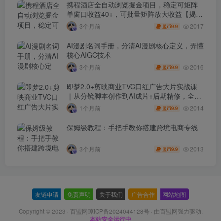
携程酒店全自动浏览掘金项目，稳定可矩阵
单窗口收益40+，可批量矩阵放大收益【揭
秘】
2017
3个月前
9.9
盟币
AI漫剧名词手册，分清AI漫剧核心定义，弄懂
核心AIGC技术
2016
3个月前
9.9
盟币
即梦2.0+剪映商业TVC口红广告大片实战课
｜从分镜脚本创作到AI成片+后期精修，全流
程打造品牌级产品广告
2014
1个月前
9.9
盟币
保姆级教程：手把手教你搭建跨境电商专线
2013
3个月前
9.9
盟币
友链申请
-
免责声明
-
关于我们
-
广告合作
-
网站地图
Copyright © 2023 ·
百盟网琼ICP备2024044128号
· 由
百盟网
强力驱动.
本站安全运行中