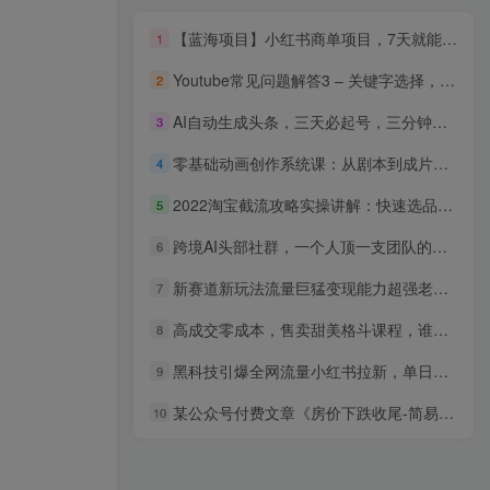
【蓝海项目】小红书商单项目，7天就能接广告变现，稳定一天500+保姆级玩法
1
Youtube常见问题解答3 – 关键字选择，视频优化技巧，YouTube推荐算法简介
2
AI自动生成头条，三天必起号，三分钟轻松发布内容，复制粘贴，保姆级教…
3
零基础动画创作系统课：从剧本到成片，掌握原创短视频动画全流程制作
4
2022淘宝截流攻略实操讲解：快速选品+直接复制+快速起店
5
跨境AI头部社群，一个人顶一支团队的时代真正的开始了，分享跨境AI前沿，可落地的实战经验(更新3月23日)
6
新赛道新玩法流量巨猛变现能力超强老铁实测当天变现7张
7
高成交零成本，售卖甜美格斗课程，谁发谁火，加爆微信，日入1000+收款到手软保姆级教程
8
黑科技引爆全网流量小红书拉新，单日暴力收益7000+，小白也能轻松上手
9
某公众号付费文章《房价下跌收尾-简易判断标志》
10