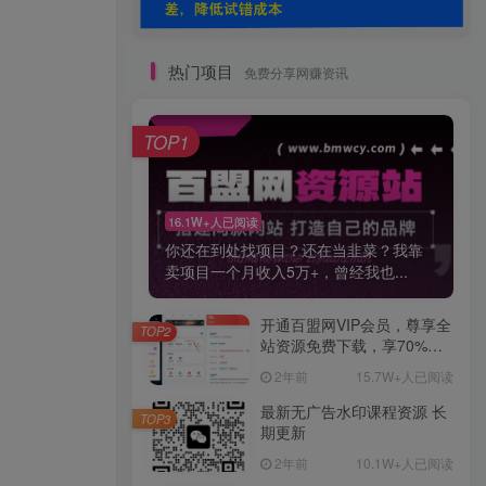
热门项目
免费分享网赚资讯
TOP1
16.1W+人已阅读
你还在到处找项目？还在当韭菜？我靠
卖项目一个月收入5万+，曾经我也...
开通百盟网VIP会员，尊享全
TOP2
站资源免费下载，享70%的
推广提成！！【限时五折优
2年前
15.7W+人已阅读
惠】
最新无广告水印课程资源 长
TOP3
期更新
2年前
10.1W+人已阅读