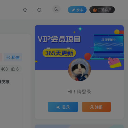
发布
开通会员
私信
408
6
维突破
Hi！请登录
登录
注册