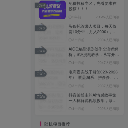
免费投稿专区，先看要求在
TOP4
投稿！！！
2年前
2.1W+人已阅读
头条托管懒人项目，每天仅
TOP5
需10分钟，月入2000+，纯
无脑操作，手机就能操作
3个月前
2094人已阅读
【揭秘】
AIGC精品漫剧创作全流程解
TOP6
析，S级漫剧教学，从零开始
学AIGC漫剧创作
4个月前
2047人已阅读
电商圈实战干货(2023-2026
TOP7
年)，覆盖淘系、拼多多、抖
音、小红书等多平台，助力
3个月前
2037人已阅读
电商人避开坑、提效率、稳
盈利(更新4月)
抖音某博主的AI情感故事第
TOP8
一人称解说视频教学，条条
爆款，撸创作伙伴计划收益
4个月前
2026人已阅读
随机项目推荐