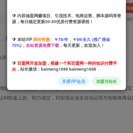
立即
🔰 内容涵盖网赚项目、引流技术、电商运营、脚本源码等资
您当前未登录！建议登陆后购买，可保
源，每日稳定更新20-50优质付费资源课程！
🔰 本站VIP
限时特惠，
￥78/年，￥99/永久 (推广佣金
70%)，
全站资源免费下载，
每天更新，欢迎加入！
决策压力,管理层实现高效协同,员工自动执行到位!
🔰
百盟网开放加盟，搭建一个和百盟网一样的知识付费平
台，
站长微信：baimeng1699 baimeng1698
开通VIP会员
加盟当站长
AI智能体实战创业营（第四期）”将于2025年9月23-25日在深圳
让AI快速上岗、助力成交，到实现企业全自动运营与智能体商业