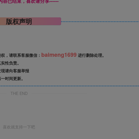
本页内容已结束，喜欢请分享------
版权声明
baimeng1699
侵权，请联系客服微信：
进行删除处理。
真实性负责。
发现请向客服举报
第一时间更新。
THE END
喜欢就支持一下吧