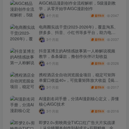
AIGC精品漫剧创作全流程解析，S级漫剧教
学，从零开始学AIGC漫剧创作
2047
4个月前
9.9
盟币
电商圈实战干货(2023-2026年)，覆盖淘系、
拼多多、抖音、小红书等多平台，助力电商
人避开坑、提效率、稳盈利(更新4月)
2037
3个月前
9.9
盟币
抖音某博主的AI情感故事第一人称解说视频
教学，条条爆款，撸创作伙伴计划收益
2026
4个月前
9.9
盟币
携程酒店全自动浏览掘金项目，稳定可矩阵
单窗口收益40+，可批量矩阵放大收益【揭
秘】
2017
3个月前
9.9
盟币
AI漫剧名词手册，分清AI漫剧核心定义，弄懂
核心AIGC技术
2016
3个月前
9.9
盟币
即梦2.0+剪映商业TVC口红广告大片实战课
｜从分镜脚本创作到AI成片+后期精修，全流