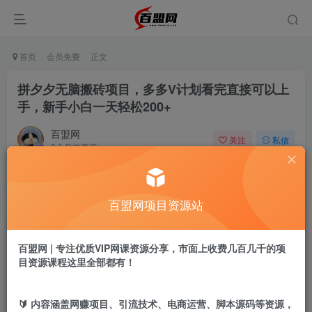
首页
会员免费
正文
拼夕夕无脑搬砖项目，多多V计划看完直接可以上
手，新手小白一天轻松200+
百盟网
关注
私信
9个月前更新
462
0
付费阅读
百盟网项目资源站
拼夕夕无脑搬砖项目，多多V计划看完直接可以上手，新手小白一天轻松200+
此内容为付费阅读，请付费后查看
9.9
百盟网 | 专注优质VIP网课资源分享，市面上收费几百几千的项
盟币
目资源课程这里全部都有！
免费
免费
年卡会员
永久会员
🔰 内容涵盖网赚项目、引流技术、电商运营、脚本源码等资源，
立即购买