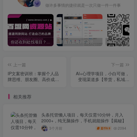
做许多事情的捷径就是一次只做一件一件事
你还在到处找项目？还在当韭菜？我靠卖项目一个月收入5万+，曾经我也是个失败者。
开通百盟网VIP会员，尊享全站资源免费下载，享70%的推广提成！！【限时五折优惠】
上一篇
下一篇
IP文案密训班：掌握个人品
AI+心理学项目，小白可做，
牌思维、朋友圈、高价成交
变现渠道多【带货，私域，
力，单条文案营收5w+
平台分成，收徒】单日收益
1k
相关推荐
头条托管懒人项目，每天仅需10分钟，月入
2000+，纯无脑操作，手机就能操作【揭秘】
2094
3个月前
9.9
盟币