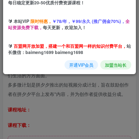
每日稳定更新20-50优质付费资源课程！
您当前未登录！建议登陆后购买，可保存购买订单
🔰 本站VIP
限时特惠，
￥78/年，￥99/永久 (推广佣金70%)，
全
站资源免费下载，
每天更新，欢迎加入！
拼夕夕无脑搬砖项目，多多V计划看完直接可以上手，新手
🔰
百盟网开放加盟，搭建一个和百盟网一样的知识付费平台，
站
小白一天轻松200+
长微信：baimeng1699 baimeng1698
互联网时代，短视频已经成为最受欢迎的内容形式之一。从
开通VIP会员
加盟当站长
某音、某手、视频号到支付宝等平台，短视频已经渗透到我
们生活的方方面面。
多多微计划是拼夕夕推出的短视频分成计划，旨在鼓励创作
者在拼夕夕平台上发布*内容，并为创作者提供收益分成。
课程地址：
课程下载：