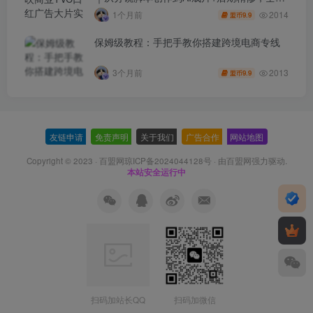
程打造品牌级产品广告
2014
1个月前
9.9
盟币
保姆级教程：手把手教你搭建跨境电商专线
2013
3个月前
9.9
盟币
友链申请
-
免责声明
-
关于我们
-
广告合作
-
网站地图
Copyright © 2023 ·
百盟网琼ICP备2024044128号
· 由
百盟网
强力驱动.
本站安全运行中
扫码加站长QQ
扫码加微信