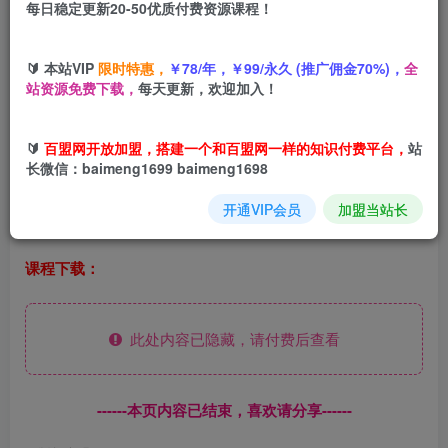
您当前未登录！建议登陆后购买，可保存购买订单
每日稳定更新20-50优质付费资源课程！
🔰 本站VIP
限时特惠，
￥78/年，￥99/永久 (推广佣金70%)，
全
站资源免费下载，
每天更新，欢迎加入！
市面上抖音售卖29800的项目，每到春节，节假日期间，高
额票价让人望而却步，而这时候的机票代订的业务确是个肥
🔰
百盟网开放加盟，搭建一个和百盟网一样的知识付费平台，
站
差，特别高峰时段，我们代订公司提前购票比客户自己买更
长微信：baimeng1699 baimeng1698
便宜，可不是随口说说，而是航空公司的定价规律和策略，
开通VIP会员
加盟当站长
给了我们一个你赚钱的机会！
课程下载：
此处内容已隐藏，请付费后查看
------本页内容已结束，喜欢请分享------