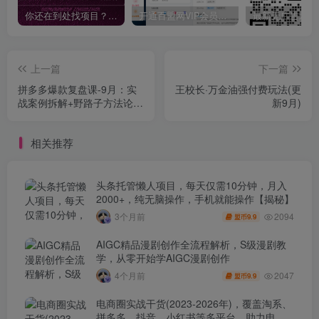
你还在到处找项目？还在当韭菜？我靠卖项目一个月收入5万+，曾经我也是个失败者。
开通百盟网VIP会员，尊享全站资源免费下载，享70%的推广提成！！【限时五折优惠】
上一篇
下一篇
拼多多爆款复盘课-9月：实
王校长·万金油强付费玩法(更
战案例拆解+野路子方法论，
新9月)
快速掌握爆单新逻辑
相关推荐
头条托管懒人项目，每天仅需10分钟，月入
2000+，纯无脑操作，手机就能操作【揭秘】
2094
3个月前
9.9
盟币
AIGC精品漫剧创作全流程解析，S级漫剧教
学，从零开始学AIGC漫剧创作
2047
4个月前
9.9
盟币
电商圈实战干货(2023-2026年)，覆盖淘系、
拼多多、抖音、小红书等多平台，助力电商