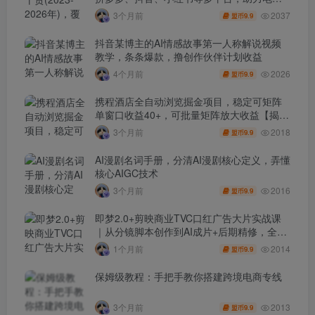
人避开坑、提效率、稳盈利(更新4月)
2037
3个月前
9.9
盟币
抖音某博主的AI情感故事第一人称解说视频
教学，条条爆款，撸创作伙伴计划收益
2026
4个月前
9.9
盟币
携程酒店全自动浏览掘金项目，稳定可矩阵
单窗口收益40+，可批量矩阵放大收益【揭
秘】
2018
3个月前
9.9
盟币
AI漫剧名词手册，分清AI漫剧核心定义，弄懂
核心AIGC技术
2016
3个月前
9.9
盟币
即梦2.0+剪映商业TVC口红广告大片实战课
｜从分镜脚本创作到AI成片+后期精修，全流
程打造品牌级产品广告
2014
1个月前
9.9
盟币
保姆级教程：手把手教你搭建跨境电商专线
2013
3个月前
9.9
盟币