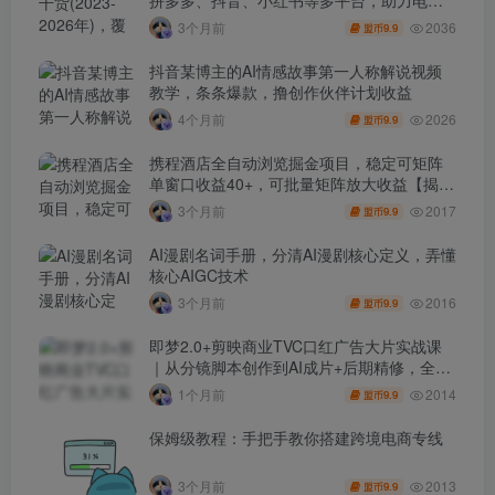
人避开坑、提效率、稳盈利(更新4月)
2036
3个月前
9.9
盟币
抖音某博主的AI情感故事第一人称解说视频
教学，条条爆款，撸创作伙伴计划收益
2026
4个月前
9.9
盟币
携程酒店全自动浏览掘金项目，稳定可矩阵
单窗口收益40+，可批量矩阵放大收益【揭
秘】
2017
3个月前
9.9
盟币
AI漫剧名词手册，分清AI漫剧核心定义，弄懂
核心AIGC技术
2016
3个月前
9.9
盟币
即梦2.0+剪映商业TVC口红广告大片实战课
｜从分镜脚本创作到AI成片+后期精修，全流
程打造品牌级产品广告
2014
1个月前
9.9
盟币
保姆级教程：手把手教你搭建跨境电商专线
2013
3个月前
9.9
盟币