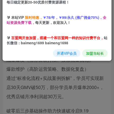
每日稳定更新20-50优质付费资源课程！
您当前未登录！建议登陆后购买，可保存购买订单
🔰 本站VIP
限时特惠，
￥78/年，￥99/永久 (推广佣金70%)，
全
站资源免费下载，
每天更新，欢迎加入！
本课程为抖店爆单陪跑课，聚焦“冷启动-流量爆发-
🔰
百盟网开放加盟，搭建一个和百盟网一样的知识付费平台，
站
持续盈利”三阶段，涵盖三大核心模块：
长微信：baimeng1699 baimeng1698
冷启动突破（破零三步法、商品卡基础SOP）
开通VIP会员
加盟当站长
流量爆发（猜你喜欢打法、搜索流量优化）
爆款维护（高阶运营策略、数据化复盘）
通过“标准化流程+实战案例拆解”，学员可实现新
店30天GMV破50万，部分学员单月爆单2000+，
优秀店铺月净利润超30万元。
破零后三步基础操作助力快速破冷启9.19