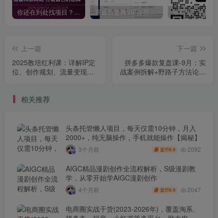
你还在到处找项目？还在当韭菜？我靠卖项目一个月收入5万+，曾经我也是个失败者。
开通百盟网VIP会员，尊享全站资源免费下载，享70%的推广提成！！【限时五折优惠】
上一篇
下一篇
2025教培红利课：详解IP定
拼多多爆款复盘课-9月：实
位、创作规划、流量变现，
战案例拆解+野路子方法论，
新手90天实现月入20万
快速掌握爆单新逻辑
相关推荐
头条托管懒人项目，每天仅需10分钟，月入
2000+，纯无脑操作，手机就能操作【揭秘】
2092
3个月前
9.9
盟币
AIGC精品漫剧创作全流程解析，S级漫剧教
学，从零开始学AIGC漫剧创作
2047
4个月前
9.9
盟币
电商圈实战干货(2023-2026年)，覆盖淘系、
拼多多、抖音、小红书等多平台，助力电商