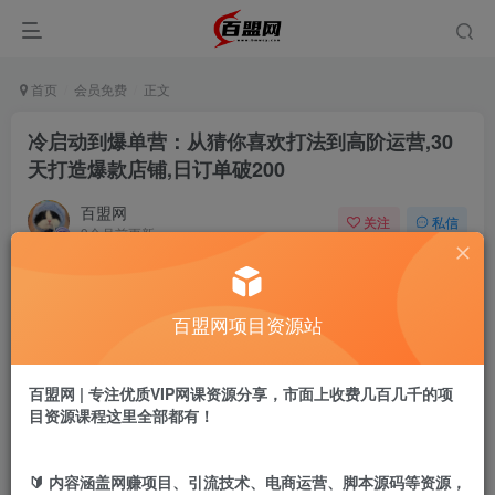
首页
会员免费
正文
冷启动到爆单营：从猜你喜欢打法到高阶运营,30
天打造爆款店铺,日订单破200
百盟网
关注
私信
9个月前更新
69
18
付费阅读
百盟网项目资源站
冷启动到爆单营：从猜你喜欢打法到高阶运营,30天打造爆款店铺,日订单破200
此内容为付费阅读，请付费后查看
9.9
百盟网 | 专注优质VIP网课资源分享，市面上收费几百几千的项
盟币
目资源课程这里全部都有！
免费
免费
年卡会员
永久会员
🔰 内容涵盖网赚项目、引流技术、电商运营、脚本源码等资源，
立即购买