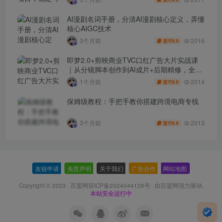
AI漫剧名词手册，分清AI漫剧核心定义，弄懂
核心AIGC技术
2016
3个月前
9.9
盟币
即梦2.0+剪映商业TVC口红广告大片实战课
｜从分镜脚本创作到AI成片+后期精修，全流
程打造品牌级产品广告
2014
1个月前
9.9
盟币
保姆级教程：手把手教你搭建跨境电商专线
2013
3个月前
9.9
盟币
友链申请
-
免责声明
-
关于我们
-
广告合作
-
网站地图
Copyright © 2023 ·
百盟网琼ICP备2024044128号
· 由
百盟网
强力驱动.
本站安全运行中