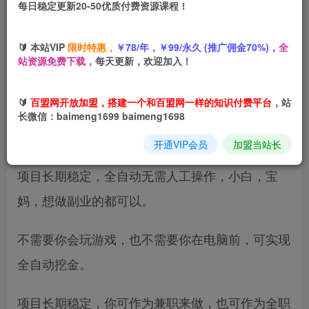
每日稳定更新20-50优质付费资源课程！
您当前未登录！建议登陆后购买，可保存购买订单
🔰 本站VIP
限时特惠，
￥78/年，￥99/永久 (推广佣金70%)，
全
站资源免费下载，
每天更新，欢迎加入！
项目介绍：
🔰
百盟网开放加盟，搭建一个和百盟网一样的知识付费平台，
站
两款老游戏游戏全自动挖金项目，每天轻松日入
长微信：baimeng1699 baimeng1698
1000+
开通VIP会员
加盟当站长
项目长期稳定，全自动无需人工操作，小白，宝
妈，想做副业的都可以。
不需要你会玩游戏，也不需要你在电脑前，可实现
全自动挖金。
项目长期稳定，你可作为兼职来做，也可作为全职