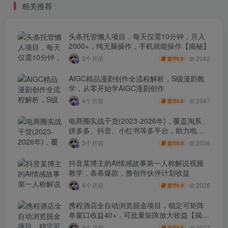
相关推荐
头条托管懒人项目，每天仅需10分钟，月入
2000+，纯无脑操作，手机就能操作【揭秘】
2092
3个月前
9.9
盟币
AIGC精品漫剧创作全流程解析，S级漫剧教
学，从零开始学AIGC漫剧创作
2047
4个月前
9.9
盟币
电商圈实战干货(2023-2026年)，覆盖淘系、
拼多多、抖音、小红书等多平台，助力电商
人避开坑、提效率、稳盈利(更新4月)
2036
3个月前
9.9
盟币
抖音某博主的AI情感故事第一人称解说视频
教学，条条爆款，撸创作伙伴计划收益
2026
4个月前
9.9
盟币
携程酒店全自动浏览掘金项目，稳定可矩阵
单窗口收益40+，可批量矩阵放大收益【揭
秘】
2017
3个月前
9.9
盟币