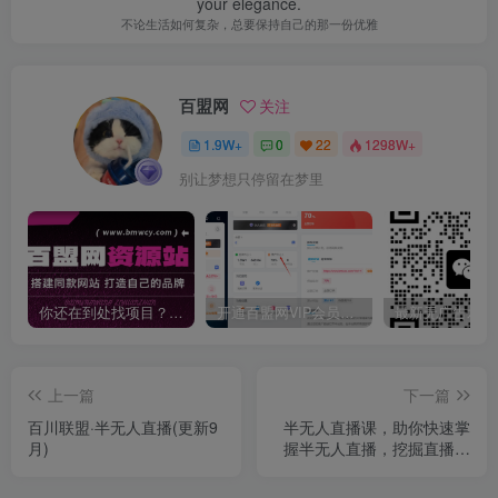
your elegance.
不论生活如何复杂，总要保持自己的那一份优雅
百盟网
关注
1.9W+
0
22
1298W+
别让梦想只停留在梦里
你还在到处找项目？还在当韭菜？我靠卖项目一个月收入5万+，曾经我也是个失败者。
开通百盟网VIP会员，尊享全站资源免费下载，享70%的推广提成！！【限时五折优惠】
上一篇
下一篇
百川联盟·半无人直播(更新9
半无人直播课，助你快速掌
月)
握半无人直播，挖掘直播带
货新潜力(更新9月)