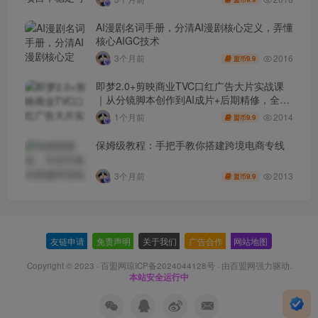
AI漫剧名词手册，分清AI漫剧核心定义，弄懂
核心AIGC技术
2016
3个月前
9.9
盟币
即梦2.0+剪映商业TVC口红广告大片实战课
｜从分镜脚本创作到AI成片+后期精修，全流
程打造品牌级产品广告
2014
1个月前
9.9
盟币
保姆级教程：手把手教你搭建跨境电商专线
2013
3个月前
9.9
盟币
友链申请
-
免责声明
-
关于我们
-
广告合作
-
网站地图
Copyright © 2023 ·
百盟网琼ICP备2024044128号
· 由
百盟网
强力驱动.
本站安全运行中