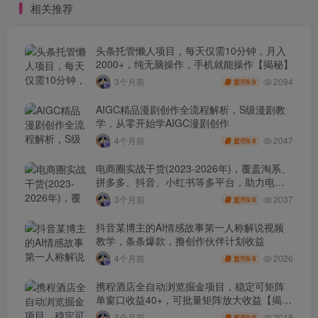
相关推荐
头条托管懒人项目，每天仅需10分钟，月入
2000+，纯无脑操作，手机就能操作【揭秘】
2094
3个月前
9.9
盟币
AIGC精品漫剧创作全流程解析，S级漫剧教
学，从零开始学AIGC漫剧创作
2047
4个月前
9.9
盟币
电商圈实战干货(2023-2026年)，覆盖淘系、
拼多多、抖音、小红书等多平台，助力电商
人避开坑、提效率、稳盈利(更新4月)
2037
3个月前
9.9
盟币
抖音某博主的AI情感故事第一人称解说视频
教学，条条爆款，撸创作伙伴计划收益
2026
4个月前
9.9
盟币
携程酒店全自动浏览掘金项目，稳定可矩阵
单窗口收益40+，可批量矩阵放大收益【揭
秘】
2018
3个月前
9.9
盟币