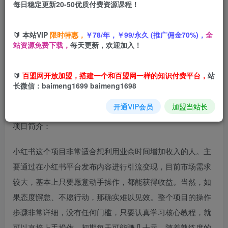
每日稳定更新20-50优质付费资源课程！
您当前未登录！建议登陆后购买，可保存购买订单
🔰 本站VIP
限时特惠，
￥78/年，￥99/永久 (推广佣金70%)，
全
傻瓜式操作的
小红书抄书项目
，会复制粘贴就行，零基础小
站资源免费下载，
每天更新，欢迎加入！
白也能一天3张
🔰
百盟网开放加盟，搭建一个和百盟网一样的知识付费平台，
站
长微信：baimeng1699 baimeng1698
开通VIP会员
加盟当站长
项目简介：
小红书这个项目非常适合想利用业余时间增加收入的人。主
要通过在小红书平台发布内容进行引流变现，目前市场需求
较大，基本上只要愿意动手操作，都能获得收益。当然，如
果态度懈怠、不愿行动，那确实难以见效。整个项目的操作
步骤非常详细，没有任何门槛，只要认真学习核心教程，就
可以直接上手操作。初期每天可能賺几十元，随着熟练度的