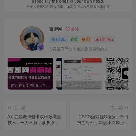
especially the ones in your own head.
不要去想那些阻碍你的事，尤其是那些自己想象出来的事
百盟网
关注
1.9W+
0
23
1311W+
心灵最高尚的人也总是最勇敢的人
你还在到处找项目？还在当韭菜？我靠卖项目一个月收入5万+，曾经我也是个失败者。
开通百盟网VIP会员，尊享全站资源免费下载，享70%的推广提成！！【限时五折优惠】
上一篇
下一篇
9月底最新抖音卡双特效搬运
CSGO游戏挂G捡漏，单日
技术，一刀不剪，条条原
扫货5张+，年底小高峰上车
创，短剧推文美女带货都可
可吃肉，手机即可操作，兼
以
职副业创业网创【揭秘】