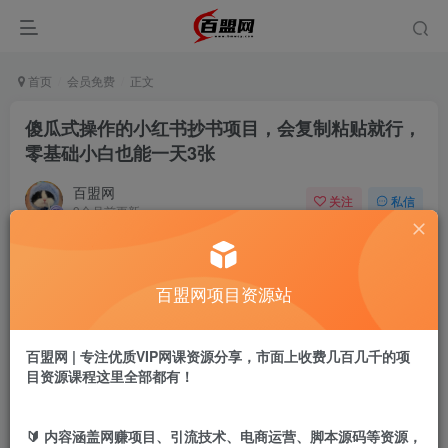
首页
会员免费
正文
傻瓜式操作的小红书抄书项目，会复制粘贴就行，
零基础小白也能一天3张
百盟网
关注
私信
9个月前更新
275
8
付费阅读
百盟网项目资源站
傻瓜式操作的小红书抄书项目，会复制粘贴就行，零基础小白也能一天3张
此内容为付费阅读，请付费后查看
9.9
百盟网 | 专注优质VIP网课资源分享，市面上收费几百几千的项
盟币
目资源课程这里全部都有！
免费
免费
年卡会员
永久会员
🔰 内容涵盖网赚项目、引流技术、电商运营、脚本源码等资源，
立即购买