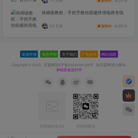
2014
1个月前
9.9
盟币
保姆级教程：手把手教你搭建跨境电商专线
2013
3个月前
9.9
盟币
友链申请
-
免责声明
-
关于我们
-
广告合作
-
网站地图
Copyright © 2023 ·
百盟网琼ICP备2024044128号
· 由
百盟网
强力驱动.
本站安全运行中
扫码加站长QQ
扫码加微信
20