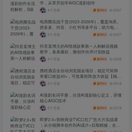
学，从零开始学AIGC漫剧创作
2047
4个月前
9.9
盟币
电商圈实战干货(2023-2026年)，覆盖淘系、
拼多多、抖音、小红书等多平台，助力电商
人避开坑、提效率、稳盈利(更新4月)
2037
3个月前
9.9
盟币
抖音某博主的AI情感故事第一人称解说视频
教学，条条爆款，撸创作伙伴计划收益
2026
4个月前
9.9
盟币
携程酒店全自动浏览掘金项目，稳定可矩阵
单窗口收益40+，可批量矩阵放大收益【揭
秘】
2018
3个月前
9.9
盟币
AI漫剧名词手册，分清AI漫剧核心定义，弄懂
核心AIGC技术
2016
3个月前
9.9
盟币
即梦2.0+剪映商业TVC口红广告大片实战课
｜从分镜脚本创作到AI成片+后期精修，全流
程打造品牌级产品广告