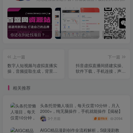
你还在到处找项目？还在当韭菜？我靠卖项目一个月收入5万+，曾经我也是个失败者。
开通百盟网VIP会员，尊享全站资源免费下载，享70%的推广提成！！【限时五折优惠】
上一篇
下一篇
数字人短视频与虚拟直播实
抖音虚拟直播间搭建实操、
操，音频提取生成，背景添
软件下载，手机连接，声卡
加，原创度提升及违规规避
连接，直播伴侣操作及问题
排查
相关推荐
头条托管懒人项目，每天仅需10分钟，月入
2000+，纯无脑操作，手机就能操作【揭秘】
2094
3个月前
9.9
盟币
AIGC精品漫剧创作全流程解析，S级漫剧教