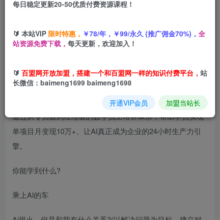
每日稳定更新20-50优质付费资源课程！
您当前未登录！建议登陆后购买，可保存购买订单
🔰 本站VIP
限时特惠，
￥78/年，￥99/永久 (推广佣金70%)，
全
站资源免费下载，
每天更新，欢迎加入！
🔰
百盟网开放加盟，搭建一个和百盟网一样的知识付费平台，
站
长微信：baimeng1699 baimeng1698
2025年企业数字化转型的必修课，涵盖提示词工程、业务流
拆解、智能体搭建、工作流优化、效果调优五大核心模块，
开通VIP会员
加盟当站长
通过从专员级到经理级的数字员工培养体系，帮助学员实现
单项目月变现10万+、让AI真正成为企业的24小时生产力引
擎。
你能学到什么?
乘上AI的车
Ai很火，但是和我有什么关系?(以解决问题为目标，建立对