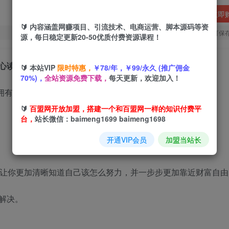
立即
🔰 内容涵盖网赚项目、引流技术、电商运营、脚本源码等资
您当前未登录！建议登陆后购买，可保
源，每日稳定更新20-50优质付费资源课程！
心读，我把思路全写给你了
🔰 本站VIP
限时特惠，
￥78/年，￥99/永久 (推广佣金
70%)，
全站资源免费下载，
每天更新，欢迎加入！
🔰
百盟网开放加盟，搭建一个和百盟网一样的知识付费平
台，
站长微信：baimeng1699 baimeng1698
开通VIP会员
加盟当站长
能让你更加清晰知道自己该怎么努力，并一步步更加靠近财富自由
解决。