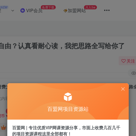
NEW
免费下载
月入5w
程
VIP会员
加盟网站
自由？认真看耐心读，我把思路全写给你了
关注
付费文章：你作为普通人该如何拥有财富自由？认真看耐心读，我把思路
此内容为付费阅读，请付费后查看
9.9
百盟网项目资源站
盟币
免费
免费
百盟网 | 专注优质VIP网课资源分享，市面上收费几百几千
年卡会员
永久会员
的项目资源课程这里全部都有！