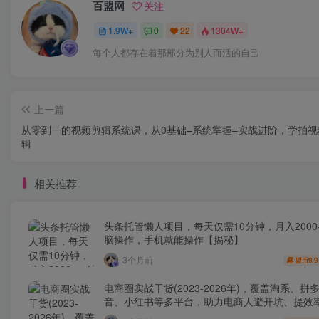
百盟网
关注
1.9W+
0
22
1304W+
每个人都存在着那部分为别人而活的自己
上一篇
从零到一的视频剪辑系统课，从0基础–系统掌握–实战进阶，学拍视
辑
相关推荐
头条托管懒人项目，每天仅需10分钟，月入2000
脑操作，手机就能操作【揭秘】
3个月前
9.9
盟币
电商圈实战干货(2023-2026年)，覆盖淘系、拼
音、小红书等多平台，助力电商人避开坑、提效
利(更新4月)