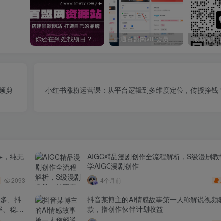
你还在到处找项目？还在当韭菜？我靠卖项目一个月收入5万+，曾经我也是个失败者。
开通百盟网VIP会员，尊享全站资源免费下载，享70%的推广提成！！【限时五折优惠】
频剪
小红书涨粉运营课：从平台逻辑到多维度定位，传授挣钱 “
+，纯无
AIGC精品漫剧创作全流程解析，S级漫剧
学AIGC漫剧创作
2093
4个月前
多多、抖
抖音某博主的AI情感故事第一人称解说视频
率、稳盈
款，撸创作伙伴计划收益