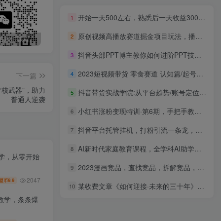
开始一天500左右，熟悉后一天收益3000+，寒假马上来了，抓住机会
1
原创视频高播放赛道掘金项目玩法，播放量越高收益越高，单条视频收益500+
2
最新无广告水印课程资源 长期更新
免费投稿专区，先看要求在投稿！！！
头条托管懒人项目，每天仅需10分钟，月入2000+，纯无脑操作，手机就能操作【揭秘】
抖音头部PPT博主教你如何进阶PPT技能，让你做得快，看得快，少改稿，高颜值
3
2023短视频带货 零食赛道 认知篇/起号篇/拍摄篇/剪辑篇/运营篇/热门篇/等等
4
下一篇
核武器”，助力
抖音带货实战学院:从平台趋势/账号定位/蓝V认证到团队搭建/Dou+投放全链路
5
普通人逆袭
小红书涨粉变现特训·第6期，手把手教你打造爆款笔记（3月新课）
6
抖音平台托管挂机，打粉引流一条龙，包回收，仅需一部手机即可无限挂机，日收益50+
7
AI新时代家庭教育课程，全学科AI助学实操，培养孩子思维告别低效死记硬背
8
教学，从零开始
2023漫画竞品，查找竞品，拆解竞品，超越竞品（6节课）
9
2047
9.9
盟币
某收费文章《如何迎接·未来的三十年》未来30年如何规划？不如看看这篇文章
10
教学，条条爆