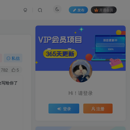
发布
开通会员
私信
782
5
全写给你了
Hi！请登录
登录
注册