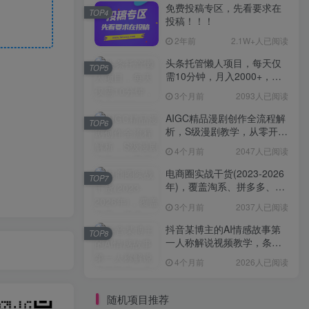
免费投稿专区，先看要求在
TOP4
投稿！！！
2年前
2.1W+人已阅读
头条托管懒人项目，每天仅
TOP5
需10分钟，月入2000+，纯
无脑操作，手机就能操作
3个月前
2093人已阅读
【揭秘】
AIGC精品漫剧创作全流程解
TOP6
析，S级漫剧教学，从零开始
学AIGC漫剧创作
4个月前
2047人已阅读
电商圈实战干货(2023-2026
TOP7
年)，覆盖淘系、拼多多、抖
音、小红书等多平台，助力
3个月前
2037人已阅读
电商人避开坑、提效率、稳
盈利(更新4月)
抖音某博主的AI情感故事第
TOP8
一人称解说视频教学，条条
爆款，撸创作伙伴计划收益
4个月前
2026人已阅读
随机项目推荐