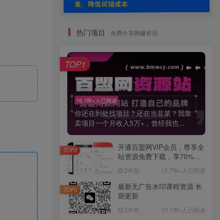
热门项目
免费分享网赚资讯
TOP1
16.1W+人已阅读
你还在到处找项目？还在当韭菜？我靠
卖项目一个月收入5万+，曾经我也...
开通百盟网VIP会员，尊享全
TOP2
站资源免费下载，享70%的
推广提成！！【限时五折优
2年前
15.7W+人已阅读
惠】
最新无广告水印课程资源 长
TOP3
期更新
2年前
10.1W+人已阅读