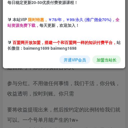
每日稳定更新20-50优质付费资源课程！
您当前未登录！建议登陆后购买，可保存购买订单
🔰 本站VIP
限时特惠，
￥78/年，￥99/永久 (推广佣金70%)，
全
站资源免费下载，
每天更新，欢迎加入！
没有时间？完全零基础？害怕操作复杂？这些都不
🔰
百盟网开放加盟，搭建一个和百盟网一样的知识付费平台，
站
是问题！
长微信：baimeng1699 baimeng1698
我们推出支付宝全程托管式代运营合作。全程帮你
开通VIP会员
加盟当站长
运营账号，你作为项目合伙人
参与分红。不用做任何事情，我们干活，你分钱，
收益透明，按时到账。你只需
要将收益提现出来，然后按约定的比例转给我们就
可以。一个号单月能产生的1w+