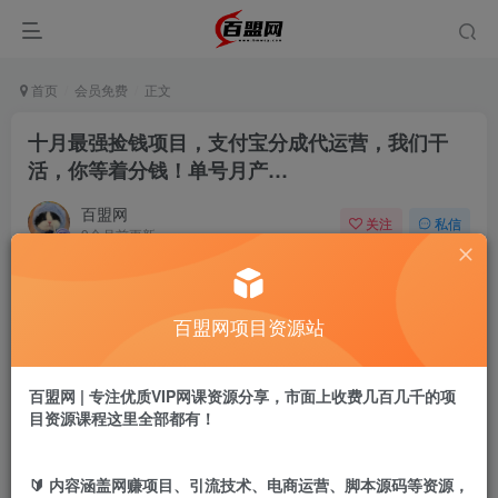
首页
会员免费
正文
十月最强捡钱项目，支付宝分成代运营，我们干
活，你等着分钱！单号月产…
百盟网
关注
私信
9个月前更新
834
8
付费阅读
百盟网项目资源站
十月最强捡钱项目，支付宝分成代运营，我们干活，你等着分钱！单号月产…
此内容为付费阅读，请付费后查看
9.9
百盟网 | 专注优质VIP网课资源分享，市面上收费几百几千的项
盟币
目资源课程这里全部都有！
免费
免费
年卡会员
永久会员
🔰 内容涵盖网赚项目、引流技术、电商运营、脚本源码等资源，
立即购买