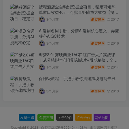
携程酒店全自动浏览掘金项目，稳定可矩阵
单窗口收益40+，可批量矩阵放大收益【揭
秘】
2017
3个月前
9.9
盟币
AI漫剧名词手册，分清AI漫剧核心定义，弄懂
核心AIGC技术
2016
3个月前
9.9
盟币
即梦2.0+剪映商业TVC口红广告大片实战课
｜从分镜脚本创作到AI成片+后期精修，全流
程打造品牌级产品广告
2014
1个月前
9.9
盟币
保姆级教程：手把手教你搭建跨境电商专线
2013
3个月前
9.9
盟币
友链申请
-
免责声明
-
关于我们
-
广告合作
-
网站地图
Copyright © 2023 ·
百盟网琼ICP备2024044128号
· 由
百盟网
强力驱动.