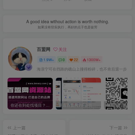
A good idea without action is worth nothing.
如果没有切实执行，再好的点子也是徒劳
百盟网
关注
1.9W+
0
22
1300W+
海浪宁可在挡路的礁山上撞得粉碎，也不肯后退一步
你还在到处找项目？还在当韭菜？我靠卖项目一个月收入5万+，曾经我也是个失败者。
开通百盟网VIP会员，尊享全站资源免费下载，享70%的推广提成！！【限时五折优惠】
上一篇
下一篇