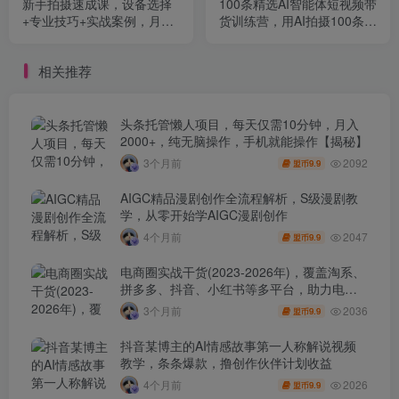
新手拍摄速成课，设备选择
100条精选AI智能体短视频带
+专业技巧+实战案例，月变
货训练营，用AI拍摄100条好
现3万+的实战成果
物分享短视频带货
相关推荐
头条托管懒人项目，每天仅需10分钟，月入
2000+，纯无脑操作，手机就能操作【揭秘】
2092
3个月前
9.9
盟币
AIGC精品漫剧创作全流程解析，S级漫剧教
学，从零开始学AIGC漫剧创作
2047
4个月前
9.9
盟币
电商圈实战干货(2023-2026年)，覆盖淘系、
拼多多、抖音、小红书等多平台，助力电商
人避开坑、提效率、稳盈利(更新4月)
2036
3个月前
9.9
盟币
抖音某博主的AI情感故事第一人称解说视频
教学，条条爆款，撸创作伙伴计划收益
2026
4个月前
9.9
盟币