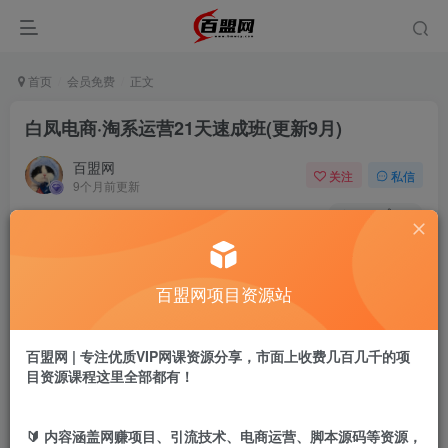
首页
会员免费
正文
白凤电商·淘系运营21天速成班(更新9月)
百盟网
关注
私信
9个月前更新
549
20
付费阅读
白凤电商·淘系运营21天速成班(更新9月)
百盟网项目资源站
此内容为付费阅读，请付费后查看
9.9
盟币
百盟网 | 专注优质VIP网课资源分享，市面上收费几百几千的项
免费
免费
年卡会员
永久会员
目资源课程这里全部都有！
立即购买
🔰 内容涵盖网赚项目、引流技术、电商运营、脚本源码等资源，