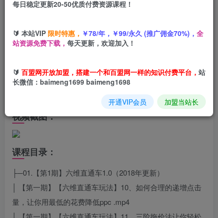
您当前未登录！建议登陆后购买，可保存购买订单
每日稳定更新20-50优质付费资源课程！
🔰 本站VIP
限时特惠，
￥78/年，￥99/永久 (推广佣金70%)，
全
站资源免费下载，
每天更新，欢迎加入！
课程介绍：
课程来自白凤电商的淘宝运营21天速成班。0基础轻松搞定
🔰
百盟网开放加盟，搭建一个和百盟网一样的知识付费平台，
站
淘系运营，不做假把式。10大核心模块分解淘宝运营，每月
长微信：baimeng1699 baimeng1698
实时最新技术内容输出，快速复制落地。
开通VIP会员
加盟当站长
视频截图：
课程目录：
├─01.【第1期】六维直通车1.0（2018年更新）
│ 【第一期】【六维直通车玩法】10、如何合理的递增点击
量，让你用最低的花费降低ppc .mp4
│ 【第一期】【六维直通车玩法】11、三阶拖价法让你轻松