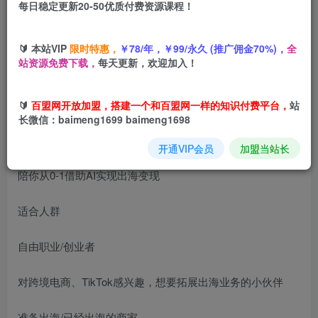
每日稳定更新20-50优质付费资源课程！
您当前未登录！建议登陆后购买，可保存购买订单
🔰 本站VIP
限时特惠，
￥78/年，￥99/永久 (推广佣金70%)，
全
AI·
TikTok AI+出海短视频项目孵化
，陪你从0-1借助AI实现
站资源免费下载，
每天更新，欢迎加入！
出海变现
🔰
百盟网开放加盟，搭建一个和百盟网一样的知识付费平台，
站
长微信：baimeng1699 baimeng1698
开通VIP会员
加盟当站长
陪你从0-1借助AI实现出海变现
适合人群
自由职业/创业者
对跨境电商、TikTok感兴趣，想要拓展出海业务的小伙伴
准备出海/已经出海的商家