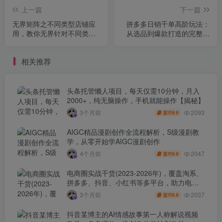
上一篇
下一篇
无界矩阵之不同类型店铺应
拼多多日销千单高阶玩法：
用，教你无界针对不同类型
从选品到爆款打造的完整运
店铺的组合玩法应用，手把
营链路(9月更新
手实操搭建计划
相关推荐
头条托管懒人项目，每天仅需10分钟，月入
2000+，纯无脑操作，手机就能操作【揭秘】
2093
3个月前
9.9
盟币
AIGC精品漫剧创作全流程解析，S级漫剧教
学，从零开始学AIGC漫剧创作
2047
4个月前
9.9
盟币
电商圈实战干货(2023-2026年)，覆盖淘系、
拼多多、抖音、小红书等多平台，助力电商
人避开坑、提效率、稳盈利(更新4月)
2037
3个月前
9.9
盟币
抖音某博主的AI情感故事第一人称解说视频