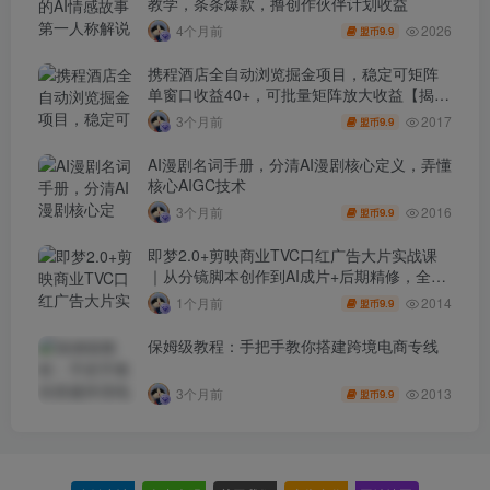
教学，条条爆款，撸创作伙伴计划收益
2026
4个月前
9.9
盟币
携程酒店全自动浏览掘金项目，稳定可矩阵
单窗口收益40+，可批量矩阵放大收益【揭
秘】
2017
3个月前
9.9
盟币
AI漫剧名词手册，分清AI漫剧核心定义，弄懂
核心AIGC技术
2016
3个月前
9.9
盟币
即梦2.0+剪映商业TVC口红广告大片实战课
｜从分镜脚本创作到AI成片+后期精修，全流
程打造品牌级产品广告
2014
1个月前
9.9
盟币
保姆级教程：手把手教你搭建跨境电商专线
2013
3个月前
9.9
盟币