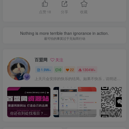
点赞
18
分享
收藏
Nothing is more terrible than ignorance in action.
最可怕的事莫过于无知而行动
百盟网
关注
1.9W+
0
22
1304W+
上天只会安排的快乐的结局。如果不快乐，说明还不是最后结局
你还在到处找项目？还在当韭菜？我靠卖项目一个月收入5万+，曾经我也是个失败者。
开通百盟网VIP会员，尊享全站资源免费下载，享70%的推广提成！！【限时五折优惠】