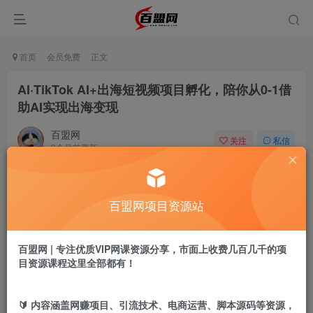
首页
会员免费
正文
AI·TikTok AI+出海短视频项目孵化，陪你从0-1借
助AI实现出海变现
百盟网
关注
私信
9个月前更新
937
18
付费阅读
百盟网项目资源站
AI·TikTok AI+出海短视频项目孵化，陪你从0-1借助AI实现出海变现
此内容为付费阅读，请付费后查看
9.9
百盟网 | 专注优质VIP网课资源分享，市面上收费几百几千的项
盟币
目资源课程这里全部都有！
免费
免费
年卡会员
永久会员
🔰 内容涵盖网赚项目、引流技术、电商运营、脚本源码等资源，
立即购买