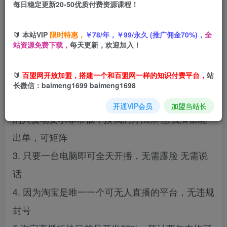
每日稳定更新20-50优质付费资源课程！
您当前未登录！建议登陆后购买，可保存购买订单
🔰 本站VIP
限时特惠，
￥78/年，￥99/永久 (推广佣金70%)，
全
站资源免费下载，
每天更新，欢迎加入！
项目优势：
🔰
百盟网开放加盟，搭建一个和百盟网一样的知识付费平台，
站
1. 淘宝平台刚开放无人直播，蓝海期
长微信：baimeng1699 baimeng1698
2. 打开淘宝的客户都是想购物的客户，所以对直播
开通VIP会员
加盟当站长
的人货场要求非常低，按我的方法来 怎么播都能
出单，可矩阵
3. 只要一台电脑即可全天开播，无需露脸 无需说
话
4. 因为淘宝是唯一一个可无人直播的平台，无违规
封号