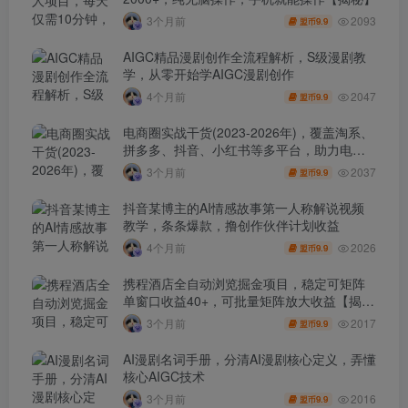
2093
3个月前
9.9
盟币
AIGC精品漫剧创作全流程解析，S级漫剧教
学，从零开始学AIGC漫剧创作
2047
4个月前
9.9
盟币
电商圈实战干货(2023-2026年)，覆盖淘系、
拼多多、抖音、小红书等多平台，助力电商
人避开坑、提效率、稳盈利(更新4月)
2037
3个月前
9.9
盟币
抖音某博主的AI情感故事第一人称解说视频
教学，条条爆款，撸创作伙伴计划收益
2026
4个月前
9.9
盟币
携程酒店全自动浏览掘金项目，稳定可矩阵
单窗口收益40+，可批量矩阵放大收益【揭
秘】
2017
3个月前
9.9
盟币
AI漫剧名词手册，分清AI漫剧核心定义，弄懂
核心AIGC技术
2016
3个月前
9.9
盟币