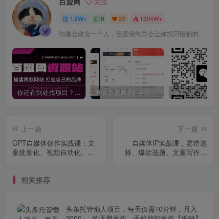
百盟网
关注
1.9W+
0
22
1304W+
伤痛会改变一个人，但爱最终总会让你找回最初的自己
你还在到处找项目？还在当韭菜？我靠卖项目一个月收入5万+，曾经我也是个失败者。
开通百盟网VIP会员，尊享全站资源免费下载，享70%的推广提成！！【限时五折优惠】
上一篇
下一篇
GPT自媒体创作实战课：文
自媒体IP实战课，赛道选
案批量化、视频自动化、标
择、爆款选题、文案写作，
题生成，效率提升100倍
半年10万粉+六位数变现
相关推荐
头条托管懒人项目，每天仅需10分钟，月入
2000+，纯无脑操作，手机就能操作【揭秘】