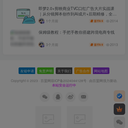
即梦2.0+剪映商业TVC口红广告大片实战课
｜从分镜脚本创作到AI成片+后期精修，全流
程打造品牌级产品广告
2014
1个月前
9.9
盟币
保姆级教程：手把手教你搭建跨境电商专线
2013
3个月前
9.9
盟币
友链申请
-
免责声明
-
关于我们
-
广告合作
-
网站地图
Copyright © 2023 ·
百盟网琼ICP备2024044128号
· 由
百盟网
强力驱动.
本站安全运行中