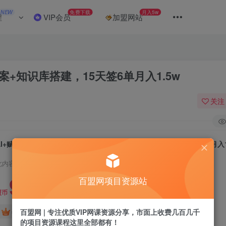
NEW
免费下载
月入5w
程
VIP会员
加盟网站
+知识库搭建，15天签6单月入1.5w
关注
AI+赋能营养师实战课，问卷生成+营养方案+知识库搭建，15天签6单月入1
此内容为付费阅读，请付费后查看
9.9
百盟网项目资源站
盟币
免费
免费
百盟网 | 专注优质VIP网课资源分享，市面上收费几百几千
年卡会员
永久会员
的项目资源课程这里全部都有！