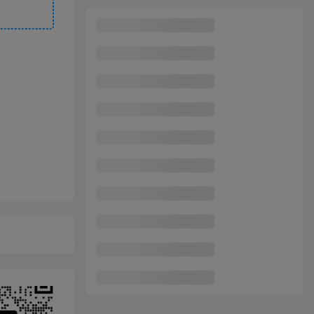
小红书个人号自动回复微信教程，外部其他社群技术，效果自测
1
AI代写一单800，0门槛周入2000+，附永久接单渠道，长期可干
2
新手小白如何做拼多多
3
简单打字项目，一天可撸300+，单日无上限，多劳多得！
4
网盘拉新各个平台的推广方法，新手也能快速上手，打造没有天花板的被动收入
5
缩小版美食视频玩法，1条视频带货6W+，单日变现1000+
6
小红书爆店实操10月线下大课：AI工作流+素材库搭建,现场实操教学,月入10w+
7
AI“复活”亲人，AI生成永生数字人实战课
8
利用正规的MTurk微型众包工作平台，月赚1100美元的小技巧
9
TikTok东南亚本土店实操陪跑教学，7天出单，30天稳定盈利，轻松碾压传统跨境模式(更新0516)
10