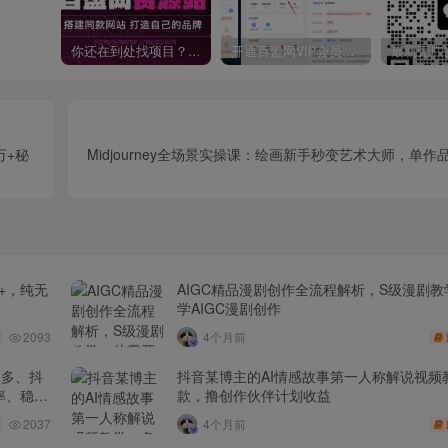
你还在到处找项目？还在当韭菜？我靠卖项目一个月收入5万+，曾经我也是个失败者。
开通百盟网VIP会员，尊享全站资源免费下载，享70%的推广提成！！【限时五折优惠】
万+秘
Midjourney全场景实操课：绘画新手秒变艺术大师，单作品收
+，纯无
AIGC精品漫剧创作全流程解析，S级漫剧
学AIGC漫剧创作
2093
4个月前
多多、抖
抖音某博主的AI情感故事第一人称解说视频
率、稳盈
款，撸创作伙伴计划收益
2037
4个月前