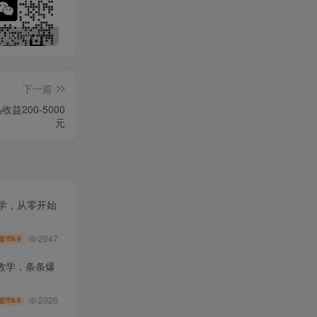
最新无广告水印课程资源 长期更新
免费投稿专区，先看要求在投稿！！！
头条托管懒人项目，每天仅需10分钟，月入2000+，纯无脑操作，手机就能操作【揭秘】
下一篇
益200-5000
元
教学，从零开始
2047
9.9
盟币
教学，条条爆
2026
9.9
盟币