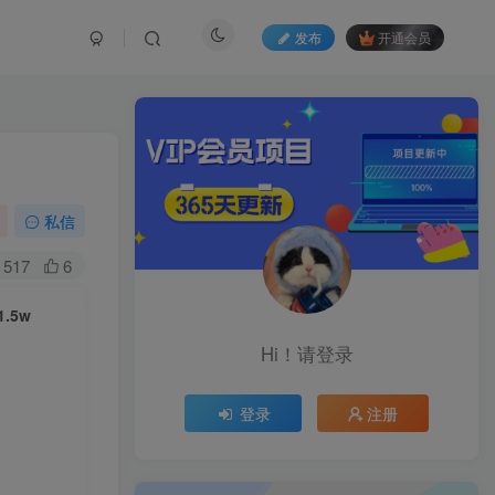
发布
开通会员
私信
517
6
.5w
Hi！请登录
登录
注册