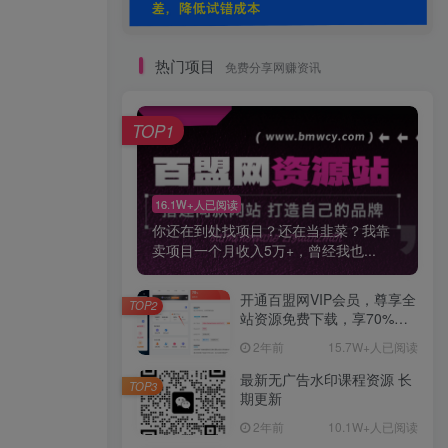
热门项目
免费分享网赚资讯
TOP1
16.1W+人已阅读
你还在到处找项目？还在当韭菜？我靠
卖项目一个月收入5万+，曾经我也...
开通百盟网VIP会员，尊享全
TOP2
站资源免费下载，享70%的
推广提成！！【限时五折优
2年前
15.7W+人已阅读
惠】
最新无广告水印课程资源 长
TOP3
期更新
2年前
10.1W+人已阅读