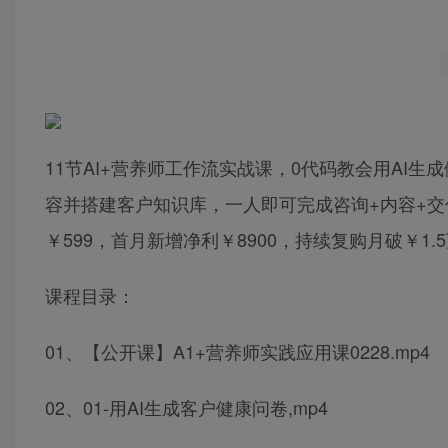
11节AI+营养师工作流实战课，0代码教会用AI
容并搭建客户知识库，一人即可完成咨询+内容+交付
￥599，首月新增净利￥8900，持续复购月破￥1.
课程目录：
01、【公开课】A1+营养师实践应用课0228.mp4
02、01-用AI生成客户健康问卷,mp4