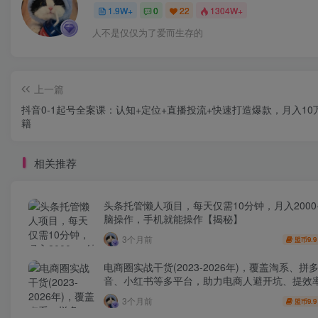
1.9W+
0
22
1304W+
人不是仅仅为了爱而生存的
上一篇
抖音0-1起号全案课：认知+定位+直播投流+快速打造爆款，月入10
籍
相关推荐
头条托管懒人项目，每天仅需10分钟，月入2000
脑操作，手机就能操作【揭秘】
3个月前
9.9
盟币
电商圈实战干货(2023-2026年)，覆盖淘系、拼
音、小红书等多平台，助力电商人避开坑、提效
利(更新4月)
3个月前
9.9
盟币