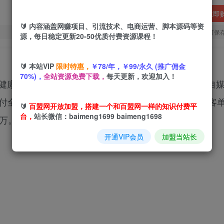
立即
🔰 内容涵盖网赚项目、引流技术、电商运营、脚本源码等资
您当前未登录！建议登陆后购买，可保
源，每日稳定更新20-50优质付费资源课程！
🔰 本站VIP
限时特惠，
￥78/年，￥99/永久 (推广佣金
70%)，
全站资源免费下载，
每天更新，欢迎加入！
生成健康问卷、个性营养方案、PPT、教育手册、朋友圈/自
全流程，学员结业15天签约6单1v1营养私教，平均客
🔰
百盟网开放加盟，搭建一个和百盟网一样的知识付费平
台，
站长微信：baimeng1699 baimeng1698
5万。
开通VIP会员
加盟当站长