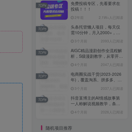
免费投稿专区，先看要求在
TOP4
投稿！！！
2年前
2.1W+人已阅读
头条托管懒人项目，每天仅
TOP5
需10分钟，月入2000+，纯
无脑操作，手机就能操作
3个月前
2093人已阅读
【揭秘】
AIGC精品漫剧创作全流程解
TOP6
析，S级漫剧教学，从零开始
学AIGC漫剧创作
4个月前
2047人已阅读
电商圈实战干货(2023-2026
TOP7
年)，覆盖淘系、拼多多、抖
音、小红书等多平台，助力
3个月前
2037人已阅读
电商人避开坑、提效率、稳
盈利(更新4月)
抖音某博主的AI情感故事第
TOP8
一人称解说视频教学，条条
爆款，撸创作伙伴计划收益
4个月前
2026人已阅读
随机项目推荐