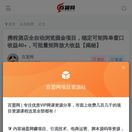
首页
会员免费
正文
携程酒店全自动浏览掘金项目，稳定可矩阵单窗口
收益40+，可批量矩阵放大收益【揭秘】
百盟网
关注
私信
3个月前更新
2017
5
付费阅读
百盟网项目资源站
携程酒店全自动浏览掘金项目，稳定可矩阵单窗口收益40+，可批量矩阵放大收益【揭秘】
此内容为付费阅读，请付费后查看
9.9
百盟网 | 专注优质VIP网课资源分享，市面上收费几百几千的项
盟币
目资源课程这里全部都有！
免费
免费
年卡会员
永久会员
🔰 内容涵盖网赚项目、引流技术、电商运营、脚本源码等资源，
立即购买