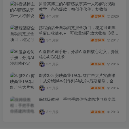
抖音某博主的AI情感故事第一人称解说视频
教学，条条爆款，撸创作伙伴计划收益
2026
4个月前
9.9
盟币
携程酒店全自动浏览掘金项目，稳定可矩阵
单窗口收益40+，可批量矩阵放大收益【揭
秘】
2017
3个月前
9.9
盟币
AI漫剧名词手册，分清AI漫剧核心定义，弄懂
核心AIGC技术
2016
3个月前
9.9
盟币
即梦2.0+剪映商业TVC口红广告大片实战课
｜从分镜脚本创作到AI成片+后期精修，全流
程打造品牌级产品广告
2014
1个月前
9.9
盟币
保姆级教程：手把手教你搭建跨境电商专线
2013
3个月前
9.9
盟币