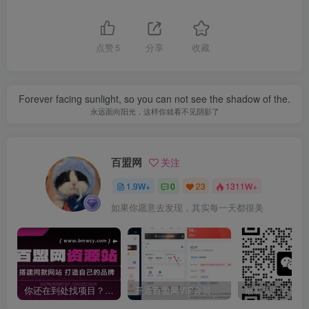
点赞
5
分享
收藏
Forever facing sunlight, so you can not see the shadow of the.
永远面向阳光，这样你就看不见阴影了
百盟网
关注
1.9W+
0
23
1311W+
如果你愿意去发现，其实每一天都很美
你还在到处找项目？还在当韭菜？我靠卖项目一个月收入5万+，曾经我也是个失败者。
开通百盟网VIP会员，尊享全站资源免费下载，享70%的推广提成！！【限时五折优惠】