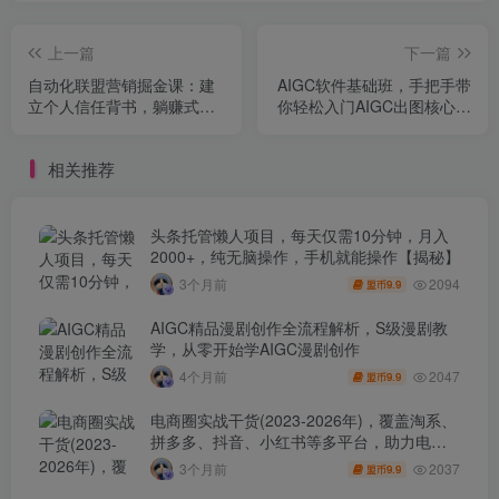
上一篇
下一篇
自动化联盟营销掘金课：建
AIGC软件基础班，手把手带
立个人信任背书，躺赚式解
你轻松入门AIGC出图核心技
锁长期复利收益
能，稳拿工具操作与扩展应
用能力
相关推荐
头条托管懒人项目，每天仅需10分钟，月入
2000+，纯无脑操作，手机就能操作【揭秘】
2094
3个月前
9.9
盟币
AIGC精品漫剧创作全流程解析，S级漫剧教
学，从零开始学AIGC漫剧创作
2047
4个月前
9.9
盟币
电商圈实战干货(2023-2026年)，覆盖淘系、
拼多多、抖音、小红书等多平台，助力电商
人避开坑、提效率、稳盈利(更新4月)
2037
3个月前
9.9
盟币