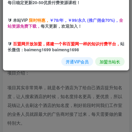
每日稳定更新20-50优质付费资源课程！
您当前未登录！建议登陆后购买，可保存购买订单
🔰 本站VIP
限时特惠，
￥78/年，￥99/永久 (推广佣金70%)，
全
携程酒店全自动浏览掘金项目，稳定可矩阵单窗口收益
站资源免费下载，
每天更新，欢迎加入！
40+，可批量矩阵放大收益【揭秘】
🔰
百盟网开放加盟，搭建一个和百盟网一样的知识付费平台，
站
长微信：baimeng1699 baimeng1698
开通VIP会员
加盟当站长
项目介绍：
项目其实非常简单，就是各个酒店为了给自己酒店提升知名
度，让人搜索酒店的时候，知名度排名更高，更优质，所以
花钱让人去刷这个酒店的知名度，刚好前段时间我们工作室
的业务人员就跟最大的广告商对接了过来，每天需要做的量
特别大。