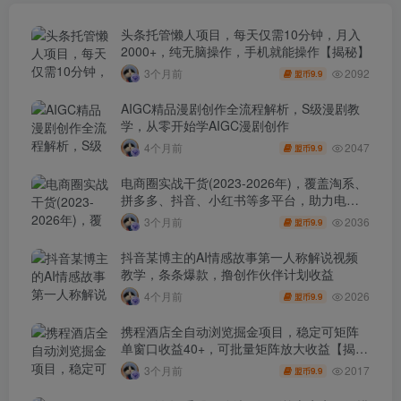
头条托管懒人项目，每天仅需10分钟，月入
2000+，纯无脑操作，手机就能操作【揭秘】
2092
3个月前
9.9
盟币
AIGC精品漫剧创作全流程解析，S级漫剧教
学，从零开始学AIGC漫剧创作
2047
4个月前
9.9
盟币
电商圈实战干货(2023-2026年)，覆盖淘系、
拼多多、抖音、小红书等多平台，助力电商
人避开坑、提效率、稳盈利(更新4月)
2036
3个月前
9.9
盟币
抖音某博主的AI情感故事第一人称解说视频
教学，条条爆款，撸创作伙伴计划收益
2026
4个月前
9.9
盟币
携程酒店全自动浏览掘金项目，稳定可矩阵
单窗口收益40+，可批量矩阵放大收益【揭
秘】
2017
3个月前
9.9
盟币