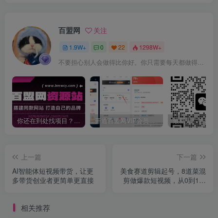
百盟网
关注
1.9W+
0
22
1298W+
不要担心别人会做得比你好。你只需要每天都做得比前一天好就可以了
你还在到处找项目？还在当韭菜？我靠卖项目一个月收入5万+，曾经我也是个失败者。
开通百盟网VIP会员，尊享全站资源免费下载，享70%的推广提成！！【限时五折优惠】
上一篇
下一篇
AI智能体短视频带货，让更
美食赛道剪辑起号，8道菜混
多带货创业者更简单更直接
剪做爆款短视频，从0到1，
流量超高
相关推荐