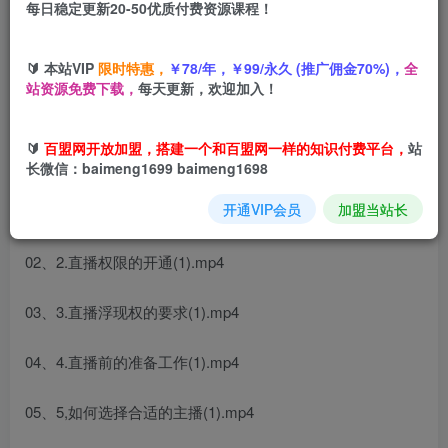
您当前未登录！建议登陆后购买，可保存购买订单
每日稳定更新20-50优质付费资源课程！
淘宝直播运营培训
-零基础学会直播卖货
🔰 本站VIP
限时特惠，
￥78/年，￥99/永久 (推广佣金70%)，
全
站资源免费下载，
每天更新，欢迎加入！
🔰
百盟网开放加盟，搭建一个和百盟网一样的知识付费平台，
站
课程内容：
长微信：baimeng1699 baimeng1698
开通VIP会员
加盟当站长
01、1.淘宝直播的现状和前景(1).mp4
02、2.直播权限的开通(1).mp4
03、3.直播浮现权的要求(1).mp4
04、4.直播前的准备工作(1).mp4
05、5,如何选择合适的主播(1).mp4