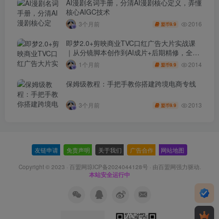
AI漫剧名词手册，分清AI漫剧核心定义，弄懂
核心AIGC技术
2016
3个月前
9.9
盟币
即梦2.0+剪映商业TVC口红广告大片实战课
｜从分镜脚本创作到AI成片+后期精修，全流
程打造品牌级产品广告
2014
1个月前
9.9
盟币
保姆级教程：手把手教你搭建跨境电商专线
2013
3个月前
9.9
盟币
友链申请
-
免责声明
-
关于我们
-
广告合作
-
网站地图
Copyright © 2023 ·
百盟网琼ICP备2024044128号
· 由
百盟网
强力驱动.
本站安全运行中