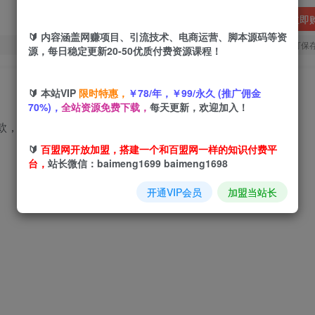
立即
🔰 内容涵盖网赚项目、引流技术、电商运营、脚本源码等资
您当前未登录！建议登陆后购买，可保
源，每日稳定更新20-50优质付费资源课程！
🔰 本站VIP
限时特惠，
￥78/年，￥99/永久 (推广佣金
70%)，
全站资源免费下载，
每天更新，欢迎加入！
🔰
百盟网开放加盟，搭建一个和百盟网一样的知识付费平
台，
站长微信：baimeng1699 baimeng1698
开通VIP会员
加盟当站长