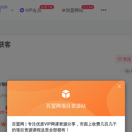
NEW
免费下载
月入5w
程
VIP会员
加盟网站
获客
关注
Ai智能体课，降本增效，一键爆款，轻松获客
此内容为付费阅读，请付费后查看
9.9
百盟网项目资源站
盟币
免费
免费
百盟网 | 专注优质VIP网课资源分享，市面上收费几百几千
年卡会员
永久会员
的项目资源课程这里全部都有！