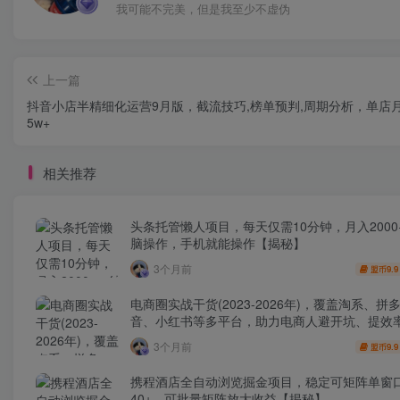
我可能不完美，但是我至少不虚伪
上一篇
抖音小店半精细化运营9月版，截流技巧,榜单预判,周期分析，单店
5w+
相关推荐
头条托管懒人项目，每天仅需10分钟，月入2000
脑操作，手机就能操作【揭秘】
3个月前
9.9
盟币
电商圈实战干货(2023-2026年)，覆盖淘系、拼
音、小红书等多平台，助力电商人避开坑、提效
利(更新4月)
3个月前
9.9
盟币
携程酒店全自动浏览掘金项目，稳定可矩阵单窗
40+，可批量矩阵放大收益【揭秘】