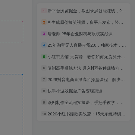
新平台浏览掘金，截图录屏就能賺钱，2分钟一单，不限时间，不限单量，一天5张+【揭秘】
1
AI生成原创搞笑视频，多平台发布，轻松日入1000+
2
唐老师·25年企业财税与股权实战课
3
25年淘宝无人直播带货2.0，独家技术，开播爆单，纯小白易上手，不封号，不违规，，日入2000+
4
小红书店铺-无货源，教你如何无货源开店铺，找对自己定位
5
复制高手赚钱方法 月入N万各种赚钱方法复盘
6
2026抖音电商直播高阶操盘课程，解决流量不稳定投产低问题，数据复盘千川投放全盘优化
7
快手小游戏掘金广告变现渠道
8
漫剧制作全流程实操课，手把手教学，覆盖认知、起号、改文、配音全环节，新手可直接落地
9
2026小红书爆款实战营：15天系统特训｜精准账号定位｜黄金内容结构｜成套素材公式落地教程
10