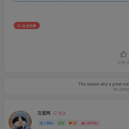
会员免费
点赞
1
The reason why a great man 
伟人之所
百盟网
关注
1.9W+
0
22
1304W+