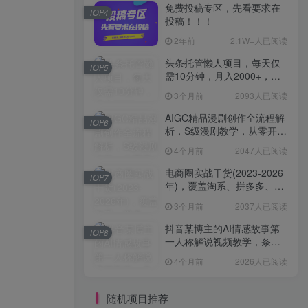
免费投稿专区，先看要求在
TOP4
投稿！！！
2年前
2.1W+人已阅读
头条托管懒人项目，每天仅
TOP5
需10分钟，月入2000+，纯
无脑操作，手机就能操作
3个月前
2093人已阅读
【揭秘】
AIGC精品漫剧创作全流程解
TOP6
析，S级漫剧教学，从零开始
学AIGC漫剧创作
4个月前
2047人已阅读
电商圈实战干货(2023-2026
TOP7
年)，覆盖淘系、拼多多、抖
音、小红书等多平台，助力
3个月前
2037人已阅读
电商人避开坑、提效率、稳
盈利(更新4月)
抖音某博主的AI情感故事第
TOP8
一人称解说视频教学，条条
爆款，撸创作伙伴计划收益
4个月前
2026人已阅读
随机项目推荐