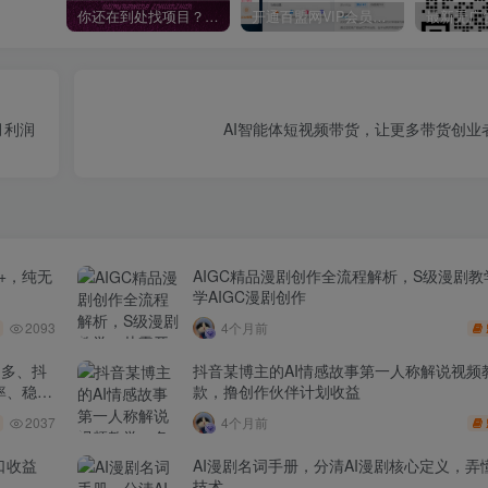
你还在到处找项目？还在当韭菜？我靠卖项目一个月收入5万+，曾经我也是个失败者。
开通百盟网VIP会员，尊享全站资源免费下载，享70%的推广提成！！【限时五折优惠】
月利润
AI智能体短视频带货，让更多带货创业
+，纯无
AIGC精品漫剧创作全流程解析，S级漫剧
学AIGC漫剧创作
2093
4个月前
多多、抖
抖音某博主的AI情感故事第一人称解说视频
率、稳盈
款，撸创作伙伴计划收益
2037
4个月前
口收益
AI漫剧名词手册，分清AI漫剧核心定义，弄懂
技术