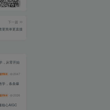
最新无广告水印课程资源 长期更新
免费投稿专区，先看要求在投稿！！！
头条托管懒人项目，每天仅需10分钟，月入2000+，纯无脑操作，手机就能操作【揭秘】
下一篇
者更简单更直接
教学，从零开始
2047
9.9
盟币
教学，条条爆
2026
9.9
盟币
核心AIGC