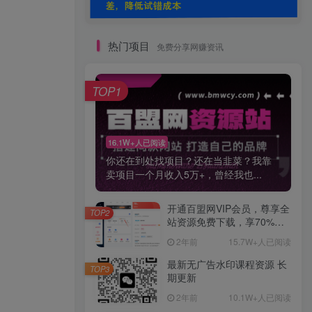
热门项目
免费分享网赚资讯
TOP1
16.1W+人已阅读
你还在到处找项目？还在当韭菜？我靠
卖项目一个月收入5万+，曾经我也...
开通百盟网VIP会员，尊享全
TOP2
站资源免费下载，享70%的
推广提成！！【限时五折优
2年前
15.7W+人已阅读
惠】
最新无广告水印课程资源 长
TOP3
期更新
2年前
10.1W+人已阅读