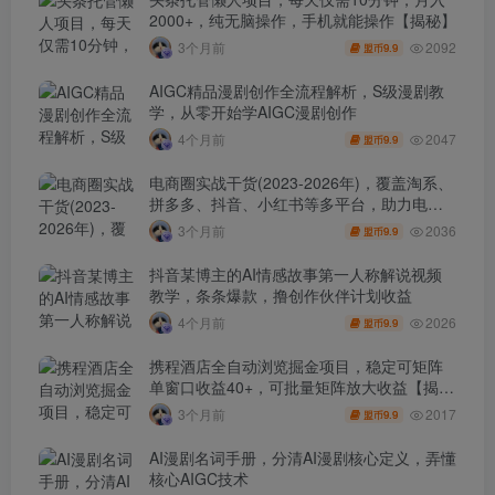
2000+，纯无脑操作，手机就能操作【揭秘】
2092
3个月前
9.9
盟币
AIGC精品漫剧创作全流程解析，S级漫剧教
学，从零开始学AIGC漫剧创作
2047
4个月前
9.9
盟币
电商圈实战干货(2023-2026年)，覆盖淘系、
拼多多、抖音、小红书等多平台，助力电商
人避开坑、提效率、稳盈利(更新4月)
2036
3个月前
9.9
盟币
抖音某博主的AI情感故事第一人称解说视频
教学，条条爆款，撸创作伙伴计划收益
2026
4个月前
9.9
盟币
携程酒店全自动浏览掘金项目，稳定可矩阵
单窗口收益40+，可批量矩阵放大收益【揭
秘】
2017
3个月前
9.9
盟币
AI漫剧名词手册，分清AI漫剧核心定义，弄懂
核心AIGC技术