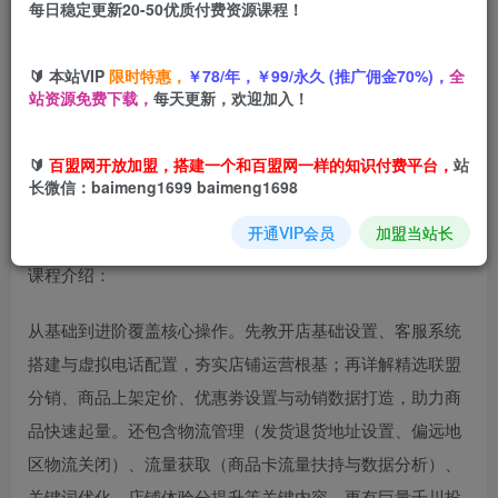
每日稳定更新20-50优质付费资源课程！
您当前未登录！建议登陆后购买，可保存购买订单
🔰 本站VIP
限时特惠，
￥78/年，￥99/永久 (推广佣金70%)，
全
抖音小店从0到1实战运营，帮你全方位掌握小店运营，提升
站资源免费下载，
每天更新，欢迎加入！
搜索数据与出单量
🔰
百盟网开放加盟，搭建一个和百盟网一样的知识付费平台，
站
长微信：baimeng1699 baimeng1698
开通VIP会员
加盟当站长
课程介绍：
从基础到进阶覆盖核心操作。先教开店基础设置、客服系统
搭建与虚拟电话配置，夯实店铺运营根基；再详解精选联盟
分销、商品上架定价、优惠劵设置与动销数据打造，助力商
品快速起量。还包含物流管理（发货退货地址设置、偏远地
区物流关闭）、流量获取（商品卡流量扶持与数据分析）、
关键词优化、店铺体验分提升等关键内容，更有巨量千川投