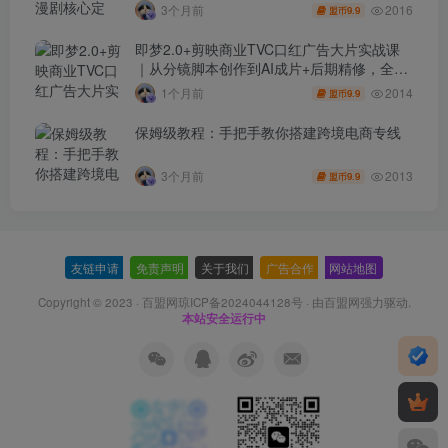
2016
3个月前
9.9
盟币
即梦2.0+剪映商业TVC口红广告大片实战课
｜从分镜脚本创作到AI成片+后期精修，全流
程打造品牌级产品广告
2014
1个月前
9.9
盟币
保姆级教程：手把手教你搭建跨境电商专线
2013
3个月前
9.9
盟币
友链申请
-
免责声明
-
关于我们
-
广告合作
-
网站地图
Copyright © 2023 ·
百盟网琼ICP备2024044128号
· 由
百盟网
强力驱动.
本站安全运行中