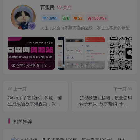
百盟网
关注
1.9W+
0
22
1300W+
人生，总会有不期而遇的温暖，和生生不息的希望
你还在到处找项目？还在当韭菜？我靠卖项目一个月收入5万+，曾经我也是个失败者。
开通百盟网VIP会员，尊享全站资源免费下载，享70%的推广提成！！【限时五折优惠】
上一篇
下一篇
Coze扣子智能体工作流一键
短视频变现秘籍，流量密码
生成成语故事短视频，保姆
+钩子开头+故事营销+个人IP
级实战搭建教学
打造，单条播放百万+
相关推荐
头条托管懒人项目，每天仅需10分钟，月入