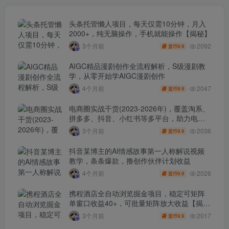
头条托管懒人项目，每天仅需10分钟，月入
2000+，纯无脑操作，手机就能操作【揭秘】
2092
3个月前
9.9
盟币
AIGC精品漫剧创作全流程解析，S级漫剧教
学，从零开始学AIGC漫剧创作
2047
4个月前
9.9
盟币
电商圈实战干货(2023-2026年)，覆盖淘系、
拼多多、抖音、小红书等多平台，助力电商
人避开坑、提效率、稳盈利(更新4月)
2036
3个月前
9.9
盟币
抖音某博主的AI情感故事第一人称解说视频
教学，条条爆款，撸创作伙伴计划收益
2026
4个月前
9.9
盟币
携程酒店全自动浏览掘金项目，稳定可矩阵
单窗口收益40+，可批量矩阵放大收益【揭
秘】
2017
3个月前
9.9
盟币