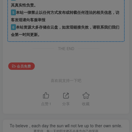
其真实性负责。
5
本站一律禁止以任何方式发布或转载任何违法的相关信息，访
客发现请向客服举报
6
本站资源大多存储在云盘，如发现链接失效，请联系我们我们
会第一时间更新。
THE END
会员免费
喜欢就支持一下吧
点赞
1
分享
收藏
To beleve , each day the sun wll not lve up to ther own smle.
要坚信，每一天的阳光都不会辜负自己的笑容