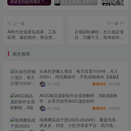
你还在到处找项目？还在当韭菜？我靠卖项目一个月收入5万+，曾经我也是个失败者。
开通百盟网VIP会员，尊享全站资源免费下载，享70%的推广提成！！【限时五折优惠】
上一篇
下一篇
AI时代全场景实战课，工具
正规副职兼职，长久稳定项
应用、爆款制作、商业变
目，日赚千元，简单操作好
现，51节掌握月入2万+
上手
相关推荐
头条托管懒人项目，每天仅需10分钟，月入
2000+，纯无脑操作，手机就能操作【揭秘】
2092
3个月前
9.9
盟币
AIGC精品漫剧创作全流程解析，S级漫剧教
学，从零开始学AIGC漫剧创作
2047
4个月前
9.9
盟币
电商圈实战干货(2023-2026年)，覆盖淘系、
拼多多、抖音、小红书等多平台，助力电商
人避开坑、提效率、稳盈利(更新4月)