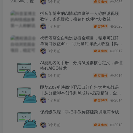
2036
3个月前
9.9
盟币
抖音某博主的AI情感故事第一人称解说视频
教学，条条爆款，撸创作伙伴计划收益
2026
4个月前
9.9
盟币
携程酒店全自动浏览掘金项目，稳定可矩阵
单窗口收益40+，可批量矩阵放大收益【揭
秘】
2017
3个月前
9.9
盟币
AI漫剧名词手册，分清AI漫剧核心定义，弄懂
核心AIGC技术
2016
3个月前
9.9
盟币
即梦2.0+剪映商业TVC口红广告大片实战课
｜从分镜脚本创作到AI成片+后期精修，全流
程打造品牌级产品广告
2014
1个月前
9.9
盟币
保姆级教程：手把手教你搭建跨境电商专线
2013
3个月前
9.9
盟币