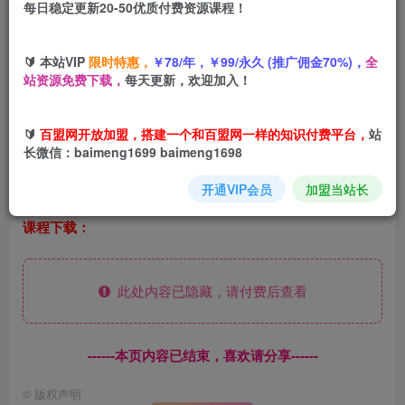
每日稳定更新20-50优质付费资源课程！
您当前未登录！建议登陆后购买，可保存购买订单
🔰 本站VIP
限时特惠，
￥78/年，￥99/永久 (推广佣金70%)，
全
站资源免费下载，
每天更新，欢迎加入！
金9银10，视频号平台目前大方量，下半年普通人
🔰
百盟网开放加盟，搭建一个和百盟网一样的知识付费平台，
站
的一波封口风口项目，大家跟上吃肉就完事了，小
长微信：baimeng1699 baimeng1698
白一天轻松几百。
开通VIP会员
加盟当站长
课程下载：
此处内容已隐藏，请付费后查看
------本页内容已结束，喜欢请分享------
©
版权声明